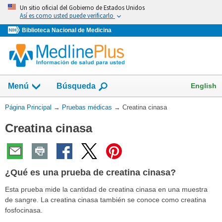
Omita
Un sitio oficial del Gobierno de Estados Unidos
y
Así es como usted puede verificarlo
vaya
Biblioteca Nacional de Medicina
al
Contenido
Mostrar
English
Menú
Búsqueda
el
campo
Usted
Página Principal
→
Pruebas médicas
→
Creatina cinasa
de
está
Creatina cinasa
aquí:
¿Qué es una prueba de creatina cinasa?
Esta prueba mide la cantidad de creatina cinasa en una muestra
de sangre. La creatina cinasa también se conoce como creatina
fosfocinasa.