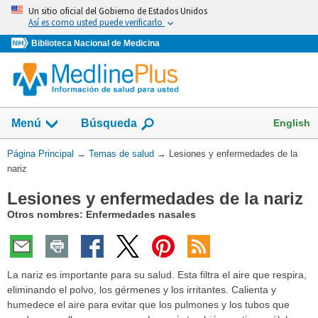
Omita
Un sitio oficial del Gobierno de Estados Unidos
y
Así es como usted puede verificarlo
vaya
Biblioteca Nacional de Medicina
al
Contenido
Mostrar
English
Menú
Búsqueda
el
campo
Usted
Página Principal
→
Temas de salud
→
Lesiones y enfermedades de la
de
está
nariz
aquí:
Lesiones y enfermedades de la nariz
Otros nombres: Enfermedades nasales
La nariz es importante para su salud. Esta filtra el aire que respira,
eliminando el polvo, los gérmenes y los irritantes. Calienta y
humedece el aire para evitar que los pulmones y los tubos que