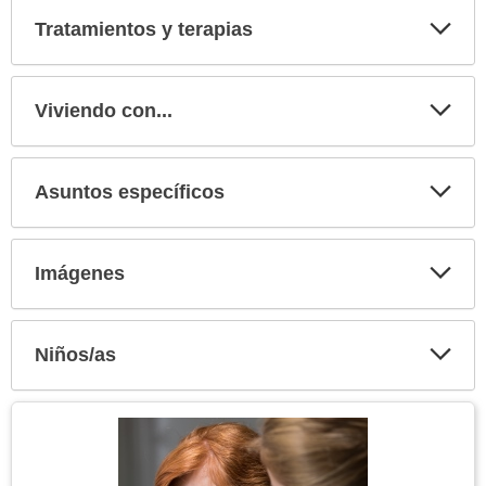
Tratamientos y terapias
Expa
secci
Viviendo con...
Expa
secci
Asuntos específicos
Expa
secci
Imágenes
Expa
secci
Niños/as
Expa
secci
Tema
Imagen