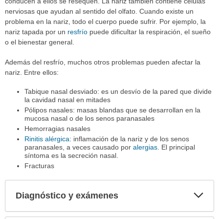
conducen a ellos se resequen. La nariz también contiene células
nerviosas que ayudan al sentido del olfato. Cuando existe un
problema en la nariz, todo el cuerpo puede sufrir. Por ejemplo, la
nariz tapada por un
resfrío
puede dificultar la respiración, el sueño
o el bienestar general.
Además del resfrío, muchos otros problemas pueden afectar la
nariz. Entre ellos:
Tabique nasal desviado: es un desvío de la pared que divide
la cavidad nasal en mitades
Pólipos nasales: masas blandas que se desarrollan en la
mucosa nasal o de los senos paranasales
Hemorragias nasales
Rinitis alérgica
: inflamación de la nariz y de los senos
paranasales, a veces causado por
alergias
. El principal
síntoma es la secreción nasal.
Fracturas
Diagnóstico y exámenes
Expa
secci