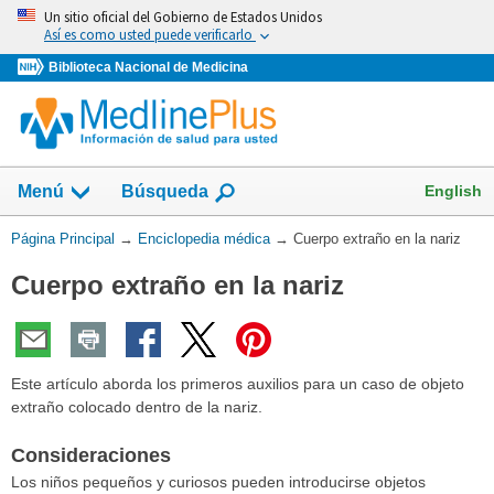
Omita
Un sitio oficial del Gobierno de Estados Unidos
y
Así es como usted puede verificarlo
vaya
Biblioteca Nacional de Medicina
al
Contenido
English
Menú
Búsqueda
Usted
Página Principal
→
Enciclopedia médica
→
Cuerpo extraño en la nariz
está
Cuerpo extraño en la nariz
aquí:
Este artículo aborda los primeros auxilios para un caso de objeto
extraño colocado dentro de la nariz.
Consideraciones
Los niños pequeños y curiosos pueden introducirse objetos