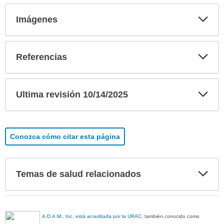
Exp
Imágenes
sec
Exp
Referencias
sec
Exp
Ultima revisión 10/14/2025
sec
Conozca cómo citar esta página
Exp
Temas de salud relacionados
sec
A.D.A.M., Inc. está acreditada por la URAC
, también conocido como