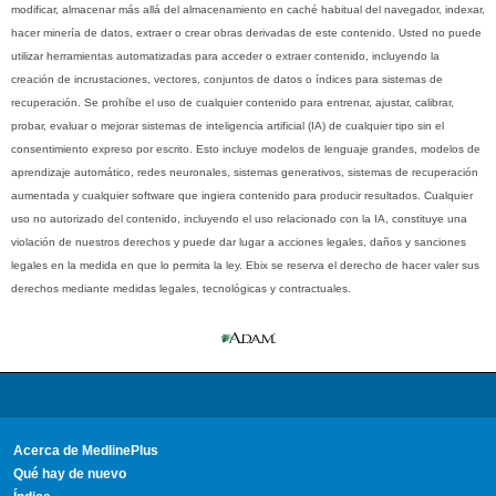
modificar, almacenar más allá del almacenamiento en caché habitual del navegador, indexar,
hacer minería de datos, extraer o crear obras derivadas de este contenido. Usted no puede
utilizar herramientas automatizadas para acceder o extraer contenido, incluyendo la
creación de incrustaciones, vectores, conjuntos de datos o índices para sistemas de
recuperación. Se prohíbe el uso de cualquier contenido para entrenar, ajustar, calibrar,
probar, evaluar o mejorar sistemas de inteligencia artificial (IA) de cualquier tipo sin el
consentimiento expreso por escrito. Esto incluye modelos de lenguaje grandes, modelos de
aprendizaje automático, redes neuronales, sistemas generativos, sistemas de recuperación
aumentada y cualquier software que ingiera contenido para producir resultados. Cualquier
uso no autorizado del contenido, incluyendo el uso relacionado con la IA, constituye una
violación de nuestros derechos y puede dar lugar a acciones legales, daños y sanciones
legales en la medida en que lo permita la ley. Ebix se reserva el derecho de hacer valer sus
derechos mediante medidas legales, tecnológicas y contractuales.
Acerca de MedlinePlus
Qué hay de nuevo