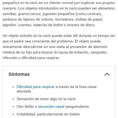
pequeños en la nariz en un intento normal por explorar sus propios
cuerpos. Los objetos introducidos en la nariz pueden ser alimentos,
semillas, granos secos, juguetes pequeños (como canicas),
pedazos de lápices de colores, borradores, bolitas de papel,
algodón, cuentas, baterías de botón o imanes de disco.
Un objeto extraño en la nariz puede estar allí durante un tiempo sin
que el padre sea consciente del problema. El objeto puede
únicamente descubrirse en una visita al proveedor de atención
médica de su hijo para buscar la causa de irritación, sangrado,
infección o dificultad para respirar.
Col
Síntomas
sec
Síntomas
Dificultad para respirar
a través de la fosa nasal
ha
afectada
sido
Sensación de tener algo en la nariz
extendido.
Olor fétido o
secreción nasal
sanguinolenta
Irritabilidad, particularmente en bebés