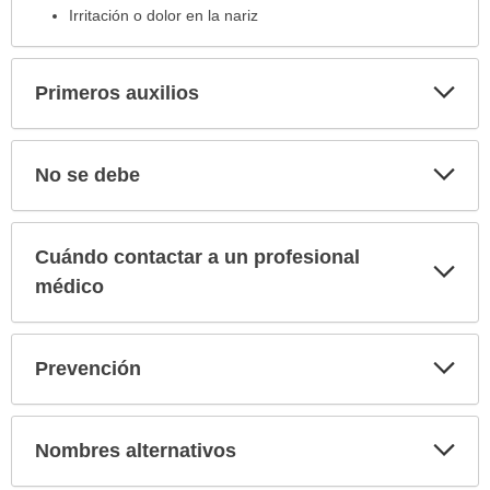
Irritación o dolor en la nariz
Exp
Primeros auxilios
sec
Exp
No se debe
sec
Cuándo contactar a un profesional
Exp
sec
médico
Exp
Prevención
sec
Exp
Nombres alternativos
sec