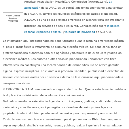
American Accreditation HealthCare Commission (www.urac.org).
La
acreditación
de la URAC es un comité auditor independiente para verificar
que A.D.A.M. cumple los rigurosos estándares de calidad e integridad.
Health Content
Provider
A.D.A.M. es una de las primeras empresas en alcanzar esta tan importante
06/01/2028
distinción en servicios de salud en la red. Conozca más sobre
la politica
editorial, el proceso editorial
, y
la poliza de privacidad
de A.D.A.M.
La información aquí proporcionada no debe utilizarse durante ninguna emergencia médica
ni para el diagnóstico o tratamiento de ninguna afección médica. Se debe consultar a un
profesional médico autorizado para el diagnóstico y tratamiento de cualquiera y todas las
afecciones médicas. Los enlaces a otros sitios se proporcionan únicamente con fines
informativos; no constituyen una recomendación de dichos sitios. No se ofrece garantía
alguna, expresa ni implícita, en cuanto a la precisión, fiabilidad, puntualidad o exactitud de
las traducciones realizadas por un servicio externo de la información aquí proporcionada a
cualquier otro idioma.
© 1997- 2026 A.D.A.M., una unidad de negocio de Ebix, Inc. Queda estrictamente prohibida
la duplicación o distribución de la información aquí contenida.
Todo el contenido de este sitio, incluyendo texto, imágenes, gráficos, audio, video, datos,
metadatos y compilaciones, está protegido por derechos de autor y otras leyes de
propiedad intelectual. Usted puede ver el contenido para uso personal y no comercial.
Cualquier otro uso requiere el consentimiento previo por escrito de Ebix. Usted no puede
copiar, reproducir, distribuir, transmitir, mostrar, publicar, realizar ingeniería inversa, adaptar,