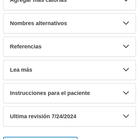
Agregar más calorías
sec
Exp
Nombres alternativos
sec
Exp
Referencias
sec
Exp
Lea más
sec
Exp
Instrucciones para el paciente
sec
Exp
Ultima revisión 7/24/2024
sec