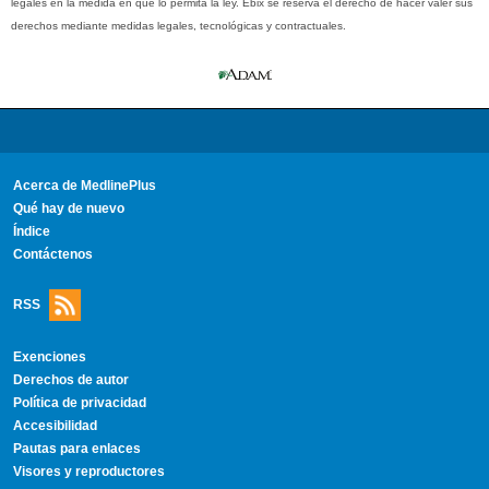
legales en la medida en que lo permita la ley. Ebix se reserva el derecho de hacer valer sus
derechos mediante medidas legales, tecnológicas y contractuales.
Acerca de MedlinePlus
Qué hay de nuevo
Índice
Contáctenos
RSS
Exenciones
Derechos de autor
Política de privacidad
Accesibilidad
Pautas para enlaces
Visores y reproductores