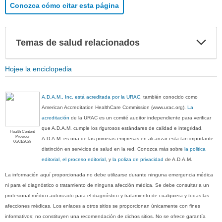
Conozca cómo citar esta página
Exp
Temas de salud relacionados
sec
Hojee la enciclopedia
A.D.A.M., Inc. está acreditada por la URAC
, también conocido como
American Accreditation HealthCare Commission (www.urac.org).
La
acreditación
de la URAC es un comité auditor independiente para verificar
que A.D.A.M. cumple los rigurosos estándares de calidad e integridad.
Health Content
Provider
A.D.A.M. es una de las primeras empresas en alcanzar esta tan importante
06/01/2028
distinción en servicios de salud en la red. Conozca más sobre
la politica
editorial, el proceso editorial
, y
la poliza de privacidad
de A.D.A.M.
La información aquí proporcionada no debe utilizarse durante ninguna emergencia médica
ni para el diagnóstico o tratamiento de ninguna afección médica. Se debe consultar a un
profesional médico autorizado para el diagnóstico y tratamiento de cualquiera y todas las
afecciones médicas. Los enlaces a otros sitios se proporcionan únicamente con fines
informativos; no constituyen una recomendación de dichos sitios. No se ofrece garantía