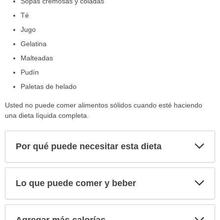
Sopas cremosas y coladas
Té
Jugo
Gelatina
Malteadas
Pudín
Paletas de helado
Usted no puede comer alimentos sólidos cuando esté haciendo
una dieta líquida completa.
Exp
Por qué puede necesitar esta dieta
sec
Exp
Lo que puede comer y beber
sec
Exp