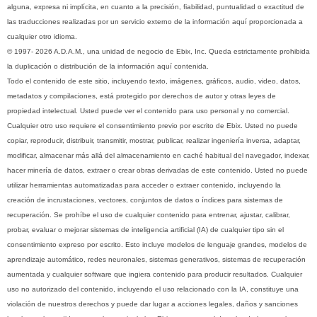
alguna, expresa ni implícita, en cuanto a la precisión, fiabilidad, puntualidad o exactitud de
las traducciones realizadas por un servicio externo de la información aquí proporcionada a
cualquier otro idioma.
© 1997- 2026 A.D.A.M., una unidad de negocio de Ebix, Inc. Queda estrictamente prohibida
la duplicación o distribución de la información aquí contenida.
Todo el contenido de este sitio, incluyendo texto, imágenes, gráficos, audio, video, datos,
metadatos y compilaciones, está protegido por derechos de autor y otras leyes de
propiedad intelectual. Usted puede ver el contenido para uso personal y no comercial.
Cualquier otro uso requiere el consentimiento previo por escrito de Ebix. Usted no puede
copiar, reproducir, distribuir, transmitir, mostrar, publicar, realizar ingeniería inversa, adaptar,
modificar, almacenar más allá del almacenamiento en caché habitual del navegador, indexar,
hacer minería de datos, extraer o crear obras derivadas de este contenido. Usted no puede
utilizar herramientas automatizadas para acceder o extraer contenido, incluyendo la
creación de incrustaciones, vectores, conjuntos de datos o índices para sistemas de
recuperación. Se prohíbe el uso de cualquier contenido para entrenar, ajustar, calibrar,
probar, evaluar o mejorar sistemas de inteligencia artificial (IA) de cualquier tipo sin el
consentimiento expreso por escrito. Esto incluye modelos de lenguaje grandes, modelos de
aprendizaje automático, redes neuronales, sistemas generativos, sistemas de recuperación
aumentada y cualquier software que ingiera contenido para producir resultados. Cualquier
uso no autorizado del contenido, incluyendo el uso relacionado con la IA, constituye una
violación de nuestros derechos y puede dar lugar a acciones legales, daños y sanciones