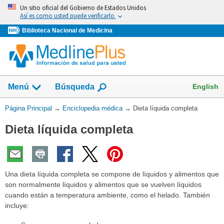
Omita
Un sitio oficial del Gobierno de Estados Unidos
y
Así es como usted puede verificarlo
vaya
Biblioteca Nacional de Medicina
al
Contenido
English
Menú
Búsqueda
Usted
Página Principal
→
Enciclopedia médica
→
Dieta líquida completa
está
Dieta líquida completa
aquí:
Una dieta líquida completa se compone de líquidos y alimentos que
son normalmente líquidos y alimentos que se vuelven líquidos
cuando están a temperatura ambiente, como el helado. También
incluye: