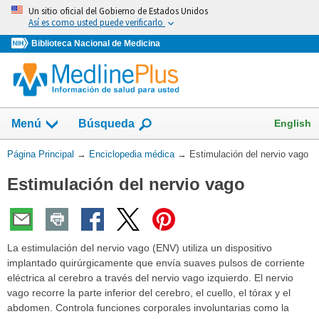
Omita
Un sitio oficial del Gobierno de Estados Unidos
y
Así es como usted puede verificarlo
vaya
Biblioteca Nacional de Medicina
al
Contenido
English
Menú
Búsqueda
Usted
Página Principal
→
Enciclopedia médica
→
Estimulación del nervio vago
está
Estimulación del nervio vago
aquí:
La estimulación del nervio vago (ENV) utiliza un dispositivo
implantado quirúrgicamente que envía suaves pulsos de corriente
eléctrica al cerebro a través del nervio vago izquierdo. El nervio
vago recorre la parte inferior del cerebro, el cuello, el tórax y el
abdomen. Controla funciones corporales involuntarias como la