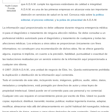
que A.D.A.M. cumple los rigurosos estándares de calidad e integridad.
Health Content
Provider
A.D.A.M. es una de las primeras empresas en alcanzar esta tan importante
06/01/2028
distinción en servicios de salud en la red. Conozca más sobre
la politica
editorial, el proceso editorial
, y
la poliza de privacidad
de A.D.A.M.
La información aquí proporcionada no debe utilizarse durante ninguna emergencia médica
ni para el diagnóstico o tratamiento de ninguna afección médica. Se debe consultar a un
profesional médico autorizado para el diagnóstico y tratamiento de cualquiera y todas las
afecciones médicas. Los enlaces a otros sitios se proporcionan únicamente con fines
informativos; no constituyen una recomendación de dichos sitios. No se ofrece garantía
alguna, expresa ni implícita, en cuanto a la precisión, fiabilidad, puntualidad o exactitud de
las traducciones realizadas por un servicio externo de la información aquí proporcionada a
cualquier otro idioma.
© 1997- 2026 A.D.A.M., una unidad de negocio de Ebix, Inc. Queda estrictamente prohibida
la duplicación o distribución de la información aquí contenida.
Todo el contenido de este sitio, incluyendo texto, imágenes, gráficos, audio, video, datos,
metadatos y compilaciones, está protegido por derechos de autor y otras leyes de
propiedad intelectual. Usted puede ver el contenido para uso personal y no comercial.
Cualquier otro uso requiere el consentimiento previo por escrito de Ebix. Usted no puede
copiar, reproducir, distribuir, transmitir, mostrar, publicar, realizar ingeniería inversa, adaptar,
modificar, almacenar más allá del almacenamiento en caché habitual del navegador, indexar,
hacer minería de datos, extraer o crear obras derivadas de este contenido. Usted no puede