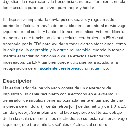
digestión, la respiración y la frecuencia cardíaca. También controla
los músculos para que sirven para tragar y hablar.
El dispositivo implantado envía pulsos suaves y regulares de
corriente eléctrica a través de un cable directamente al nervio vago
izquierdo en el cuello y hasta el tronco encefálico. Esto modifica la
manera en que funcionan ciertas células cerebrales. La ENV está
aprobada por la FDA para ayudar a tratar ciertas afecciones, como
la
epilepsia
, la
depresión
y la
artritis reumatoide
, cuando la terapia
médica estándar no funciona o causa efectos secundarios
indeseados. La ENV también puede utilizarse para ayudar a la
recuperación de un
accidente cerebrovascular isquémico
.
Descripción
Un estimulador del nervio vago consta de un generador de
impulsos y un cable recubierto con electrodos en el extremo. El
generador de impulsos tiene aproximadamente el tamaño de una
moneda de un dólar (4 centímetros [cm] de diámetro y de 1.0 a 1.3
cm de grosor). Se implanta en el lado izquierdo del tórax, debajo
de la clavícula izquierda. Los electrodos se conectan al nervio vago
izquierdo, que transmite las señales eléctricas al cerebro.