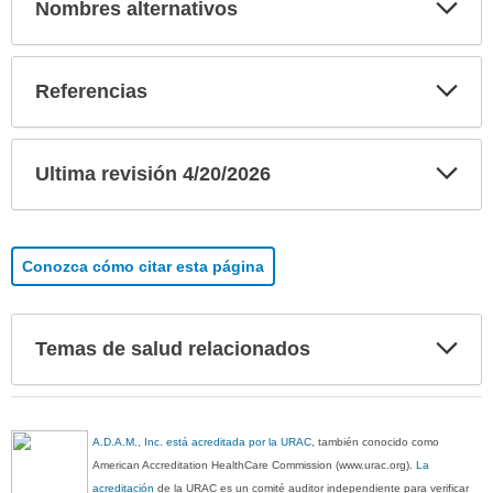
Exp
Nombres alternativos
sec
Exp
Referencias
sec
Exp
Ultima revisión 4/20/2026
sec
Conozca cómo citar esta página
Exp
Temas de salud relacionados
sec
A.D.A.M., Inc. está acreditada por la URAC
, también conocido como
American Accreditation HealthCare Commission (www.urac.org).
La
acreditación
de la URAC es un comité auditor independiente para verificar