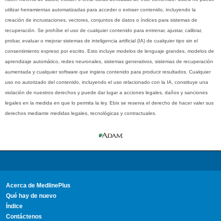
utilizar herramientas automatizadas para acceder o extraer contenido, incluyendo la
creación de incrustaciones, vectores, conjuntos de datos o índices para sistemas de
recuperación. Se prohíbe el uso de cualquier contenido para entrenar, ajustar, calibrar,
probar, evaluar o mejorar sistemas de inteligencia artificial (IA) de cualquier tipo sin el
consentimiento expreso por escrito. Esto incluye modelos de lenguaje grandes, modelos de
aprendizaje automático, redes neuronales, sistemas generativos, sistemas de recuperación
aumentada y cualquier software que ingiera contenido para producir resultados. Cualquier
uso no autorizado del contenido, incluyendo el uso relacionado con la IA, constituye una
violación de nuestros derechos y puede dar lugar a acciones legales, daños y sanciones
legales en la medida en que lo permita la ley. Ebix se reserva el derecho de hacer valer sus
derechos mediante medidas legales, tecnológicas y contractuales.
Acerca de MedlinePlus
Qué hay de nuevo
Índice
Contáctenos