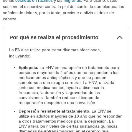
de las
cefaleas en racimos
y las
migrañas
. Para usarlo, usted
sostiene el dispositivo contra la piel del cuello, lo que bloquea las
señales de dolor y, por lo tanto, previene o alivia el dolor de
cabeza.
Col
Por qué se realiza el procedimiento
sec
Por
La ENV se utiliza para tratar diversas afecciones,
qué
incluyendo:
se
Epilepsia.
La ENV es una opción de tratamiento para
realiza
personas mayores de 4 años que no responden a los
el
medicamentos antiepilépticos y que no pueden
procedimiento
someterse a una cirugía cerebral. La ENV, utilizada
ha
junto con medicamentos, ayuda a disminuir la
frecuencia, la duración y la gravedad de las
sido
convulsiones. También reduce el tiempo de
extendido.
recuperación después de una convulsión.
Depresión resistente al tratamiento
. La ENV se
utiliza en adultos mayores de 18 año que no responden
a otros tratamientos médicos para la depresión. La
ENV altera los niveles de ciertas sustancias químicas
(llamadas neurotransmisores) en el cerebro que