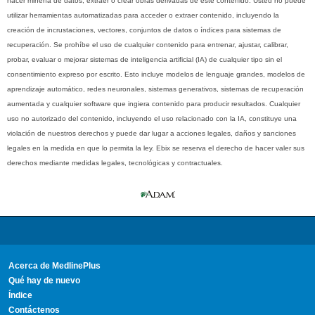
hacer minería de datos, extraer o crear obras derivadas de este contenido. Usted no puede
utilizar herramientas automatizadas para acceder o extraer contenido, incluyendo la
creación de incrustaciones, vectores, conjuntos de datos o índices para sistemas de
recuperación. Se prohíbe el uso de cualquier contenido para entrenar, ajustar, calibrar,
probar, evaluar o mejorar sistemas de inteligencia artificial (IA) de cualquier tipo sin el
consentimiento expreso por escrito. Esto incluye modelos de lenguaje grandes, modelos de
aprendizaje automático, redes neuronales, sistemas generativos, sistemas de recuperación
aumentada y cualquier software que ingiera contenido para producir resultados. Cualquier
uso no autorizado del contenido, incluyendo el uso relacionado con la IA, constituye una
violación de nuestros derechos y puede dar lugar a acciones legales, daños y sanciones
legales en la medida en que lo permita la ley. Ebix se reserva el derecho de hacer valer sus
derechos mediante medidas legales, tecnológicas y contractuales.
Acerca de MedlinePlus
Qué hay de nuevo
Índice
Contáctenos