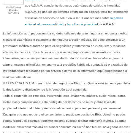
que A.D.A.M. cumple los rigurosos estándares de calidad e integridad.
Health Content
Provider
A.D.A.M. es una de las primeras empresas en alcanzar esta tan importante
06/01/2028
distinción en servicios de salud en la red. Conozca más sobre
la politica
editorial, el proceso editorial
, y
la poliza de privacidad
de A.D.A.M.
La información aquí proporcionada no debe utilizarse durante ninguna emergencia médica
ni para el diagnóstico o tratamiento de ninguna afección médica. Se debe consultar a un
profesional médico autorizado para el diagnóstico y tratamiento de cualquiera y todas las
afecciones médicas. Los enlaces a otros sitios se proporcionan únicamente con fines
informativos; no constituyen una recomendación de dichos sitios. No se ofrece garantía
alguna, expresa ni implícita, en cuanto a la precisión, fiabilidad, puntualidad o exactitud de
las traducciones realizadas por un servicio externo de la información aquí proporcionada a
cualquier otro idioma.
© 1997- 2026 A.D.A.M., una unidad de negocio de Ebix, Inc. Queda estrictamente prohibida
la duplicación o distribución de la información aquí contenida.
Todo el contenido de este sitio, incluyendo texto, imágenes, gráficos, audio, video, datos,
metadatos y compilaciones, está protegido por derechos de autor y otras leyes de
propiedad intelectual. Usted puede ver el contenido para uso personal y no comercial.
Cualquier otro uso requiere el consentimiento previo por escrito de Ebix. Usted no puede
copiar, reproducir, distribuir, transmitir, mostrar, publicar, realizar ingeniería inversa, adaptar,
modificar, almacenar más allá del almacenamiento en caché habitual del navegador, indexar,