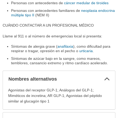
Personas con antecedentes de
cáncer medular de tiroides
Personas con antecedentes familiares de
neoplasia endocrina
múltiple tipo II
(NEM II)
CUÁNDO CONTACTAR A UN PROFESIONAL MÉDICO
Llame al 911 o al número de emergencias local si presenta:
Síntomas de alergia grave (
anafilaxia
), como dificultad para
respirar o tragar, opresión en el pecho o
urticaria
.
Síntomas de azúcar bajo en la sangre, como mareos,
temblores, cansancio extremo y ritmo cardíaco acelerado.
Col
Nombres alternativos
sec
Nombres
Agonistas del receptor GLP-1; Análogos del GLP-1;
alternativos
Miméticos de incretina; AR GLP-1; Agonistas del péptido
ha
similar al glucagón tipo 1
sido
extendido.