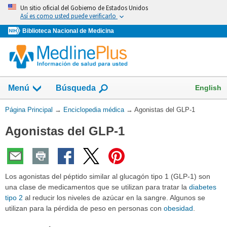
Omita
Un sitio oficial del Gobierno de Estados Unidos
y
Así es como usted puede verificarlo
vaya
Biblioteca Nacional de Medicina
al
Contenido
English
Menú
Búsqueda
Usted
Página Principal
→
Enciclopedia médica
→
Agonistas del GLP-1
está
Agonistas del GLP-1
aquí:
Los agonistas del péptido similar al glucagón tipo 1 (GLP-1) son
una clase de medicamentos que se utilizan para tratar la
diabetes
tipo 2
al reducir los niveles de azúcar en la sangre. Algunos se
utilizan para la pérdida de peso en personas con
obesidad
.