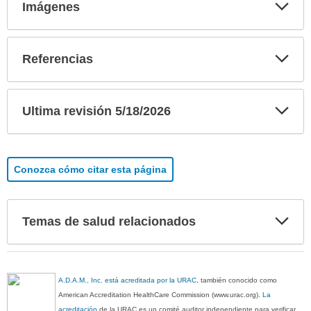
Exp
Imágenes
sec
Exp
Referencias
sec
Exp
Ultima revisión 5/18/2026
sec
Conozca cómo citar esta página
Exp
Temas de salud relacionados
sec
A.D.A.M., Inc. está acreditada por la URAC
, también conocido como
American Accreditation HealthCare Commission (www.urac.org).
La
acreditación
de la URAC es un comité auditor independiente para verificar