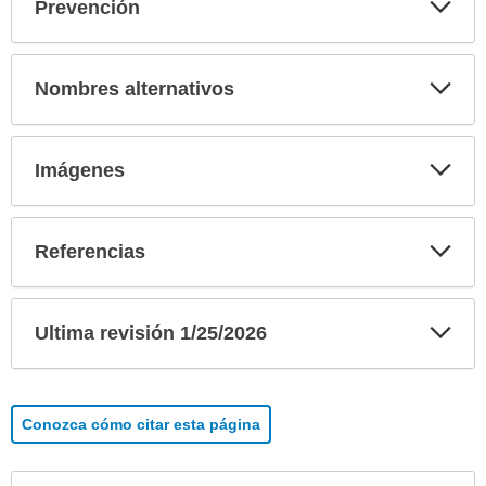
Exp
Prevención
sec
Exp
Nombres alternativos
sec
Exp
Imágenes
sec
Exp
Referencias
sec
Exp
Ultima revisión 1/25/2026
sec
Conozca cómo citar esta página