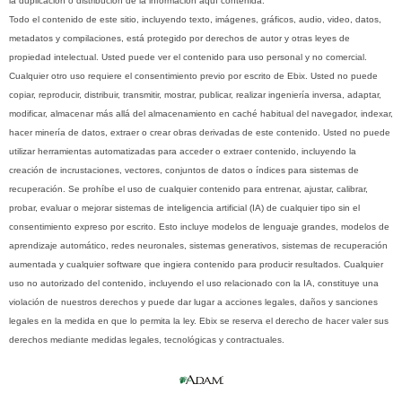
la duplicación o distribución de la información aquí contenida.
Todo el contenido de este sitio, incluyendo texto, imágenes, gráficos, audio, video, datos,
metadatos y compilaciones, está protegido por derechos de autor y otras leyes de
propiedad intelectual. Usted puede ver el contenido para uso personal y no comercial.
Cualquier otro uso requiere el consentimiento previo por escrito de Ebix. Usted no puede
copiar, reproducir, distribuir, transmitir, mostrar, publicar, realizar ingeniería inversa, adaptar,
modificar, almacenar más allá del almacenamiento en caché habitual del navegador, indexar,
hacer minería de datos, extraer o crear obras derivadas de este contenido. Usted no puede
utilizar herramientas automatizadas para acceder o extraer contenido, incluyendo la
creación de incrustaciones, vectores, conjuntos de datos o índices para sistemas de
recuperación. Se prohíbe el uso de cualquier contenido para entrenar, ajustar, calibrar,
probar, evaluar o mejorar sistemas de inteligencia artificial (IA) de cualquier tipo sin el
consentimiento expreso por escrito. Esto incluye modelos de lenguaje grandes, modelos de
aprendizaje automático, redes neuronales, sistemas generativos, sistemas de recuperación
aumentada y cualquier software que ingiera contenido para producir resultados. Cualquier
uso no autorizado del contenido, incluyendo el uso relacionado con la IA, constituye una
violación de nuestros derechos y puede dar lugar a acciones legales, daños y sanciones
legales en la medida en que lo permita la ley. Ebix se reserva el derecho de hacer valer sus
derechos mediante medidas legales, tecnológicas y contractuales.