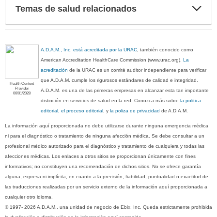
Exp
Temas de salud relacionados
sec
A.D.A.M., Inc. está acreditada por la URAC
, también conocido como
American Accreditation HealthCare Commission (www.urac.org).
La
acreditación
de la URAC es un comité auditor independiente para verificar
que A.D.A.M. cumple los rigurosos estándares de calidad e integridad.
Health Content
Provider
A.D.A.M. es una de las primeras empresas en alcanzar esta tan importante
06/01/2028
distinción en servicios de salud en la red. Conozca más sobre
la politica
editorial, el proceso editorial
, y
la poliza de privacidad
de A.D.A.M.
La información aquí proporcionada no debe utilizarse durante ninguna emergencia médica
ni para el diagnóstico o tratamiento de ninguna afección médica. Se debe consultar a un
profesional médico autorizado para el diagnóstico y tratamiento de cualquiera y todas las
afecciones médicas. Los enlaces a otros sitios se proporcionan únicamente con fines
informativos; no constituyen una recomendación de dichos sitios. No se ofrece garantía
alguna, expresa ni implícita, en cuanto a la precisión, fiabilidad, puntualidad o exactitud de
las traducciones realizadas por un servicio externo de la información aquí proporcionada a
cualquier otro idioma.
© 1997- 2026 A.D.A.M., una unidad de negocio de Ebix, Inc. Queda estrictamente prohibida