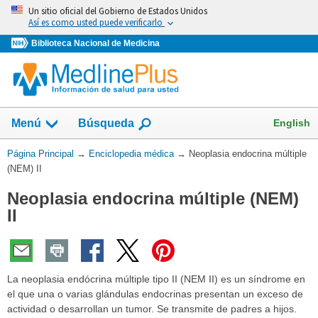
Omita
Un sitio oficial del Gobierno de Estados Unidos
y
Así es como usted puede verificarlo
vaya
Biblioteca Nacional de Medicina
al
Contenido
English
Menú
Búsqueda
Usted
Página Principal
→
Enciclopedia médica
→
Neoplasia endocrina múltiple
está
(NEM) II
aquí:
Neoplasia endocrina múltiple (NEM)
II
La neoplasia endócrina múltiple tipo II (NEM II) es un síndrome en
el que una o varias glándulas endocrinas presentan un exceso de
actividad o desarrollan un tumor. Se transmite de padres a hijos.