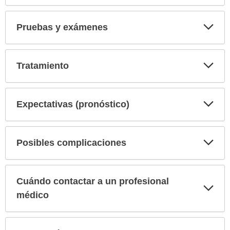
Exp
Pruebas y exámenes
sec
Exp
Tratamiento
sec
Exp
Expectativas (pronóstico)
sec
Exp
Posibles complicaciones
sec
Cuándo contactar a un profesional
Exp
sec
médico