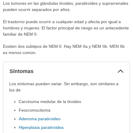
Los tumores en las glándulas tiroides, paratiroides y suprarrenales
pueden ocurrir separados por años.
El trastorno puede ocurrir a cualquier edad y afecta por igual a
hombres y mujeres. El factor principal de riesgo es un antecedente
familiar de NEM II.
Existen dos subtipos de NEM II. Hay NEM IIa y NEM IIb. MEN IIb
es menos común.
Col
Síntomas
sec
Síntomas
Los síntomas pueden variar. Sin embargo, son similares a
ha
los de:
sido
Carcinoma medular de la tiroides
extendido.
Feocromocitoma
Adenoma paratiroideo
Hiperplasia paratiroidea