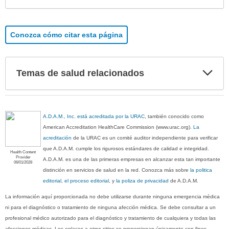
Conozca cómo citar esta página
Exp
Temas de salud relacionados
sec
A.D.A.M., Inc. está acreditada por la URAC
, también conocido como
American Accreditation HealthCare Commission (www.urac.org).
La
acreditación
de la URAC es un comité auditor independiente para verificar
que A.D.A.M. cumple los rigurosos estándares de calidad e integridad.
Health Content
Provider
A.D.A.M. es una de las primeras empresas en alcanzar esta tan importante
06/01/2028
distinción en servicios de salud en la red. Conozca más sobre
la politica
editorial, el proceso editorial
, y
la poliza de privacidad
de A.D.A.M.
La información aquí proporcionada no debe utilizarse durante ninguna emergencia médica
ni para el diagnóstico o tratamiento de ninguna afección médica. Se debe consultar a un
profesional médico autorizado para el diagnóstico y tratamiento de cualquiera y todas las
afecciones médicas. Los enlaces a otros sitios se proporcionan únicamente con fines