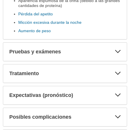
Apariencia espumosa de la orina (debido a las grandes
cantidades de proteína)
Pérdida del apetito
Micción excesiva durante la noche
Aumento de peso
Exp
Pruebas y exámenes
sec
Exp
Tratamiento
sec
Exp
Expectativas (pronóstico)
sec
Exp
Posibles complicaciones
sec