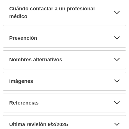
Cuándo contactar a un profesional
Exp
sec
médico
Exp
Prevención
sec
Exp
Nombres alternativos
sec
Exp
Imágenes
sec
Exp
Referencias
sec
Exp
Ultima revisión 9/2/2025
sec