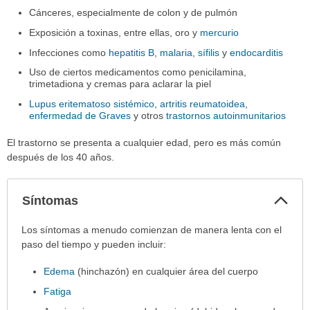
Cánceres, especialmente de colon y de pulmón
Exposición a toxinas, entre ellas, oro y
mercurio
Infecciones como
hepatitis B
,
malaria
,
sífilis
y
endocarditis
Uso de ciertos medicamentos como penicilamina,
trimetadiona y cremas para aclarar la piel
Lupus eritematoso sistémico
,
artritis reumatoidea
,
enfermedad de Graves
y otros
trastornos autoinmunitarios
El trastorno se presenta a cualquier edad, pero es más común
después de los 40 años.
Col
Síntomas
sec
Síntomas
Los síntomas a menudo comienzan de manera lenta con el
ha
paso del tiempo y pueden incluir:
sido
Edema
(hinchazón) en cualquier área del cuerpo
extendido.
Fatiga