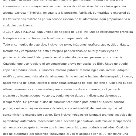
informativos; no constituyen una recomendación de dichos sitios. No se ofrece garantía
alguna, expresa ni implícita, en cuanto a la precisión, fiabilidad, puntualidad o exactitud de
las traducciones realizadas por un servicio externo de la información aquí proporcionada a
cualquier otro idioma.
© 1997- 2026 A.D.A.M., una unidad de negocio de Ebix, Inc. Queda estrictamente prohibida
la duplicación o distribución de la información aquí contenida.
Todo el contenido de este sitio, incluyendo texto, imágenes, gráficos, audio, video, datos,
metadatos y compilaciones, está protegido por derechos de autor y otras leyes de
propiedad intelectual. Usted puede ver el contenido para uso personal y no comercial.
Cualquier otro uso requiere el consentimiento previo por escrito de Ebix. Usted no puede
copiar, reproducir, distribuir, transmitir, mostrar, publicar, realizar ingeniería inversa, adaptar,
modificar, almacenar más allá del almacenamiento en caché habitual del navegador, indexar,
hacer minería de datos, extraer o crear obras derivadas de este contenido. Usted no puede
utilizar herramientas automatizadas para acceder o extraer contenido, incluyendo la
creación de incrustaciones, vectores, conjuntos de datos o índices para sistemas de
recuperación. Se prohíbe el uso de cualquier contenido para entrenar, ajustar, calibrar,
probar, evaluar o mejorar sistemas de inteligencia artificial (IA) de cualquier tipo sin el
consentimiento expreso por escrito. Esto incluye modelos de lenguaje grandes, modelos de
aprendizaje automático, redes neuronales, sistemas generativos, sistemas de recuperación
aumentada y cualquier software que ingiera contenido para producir resultados. Cualquier
uso no autorizado del contenido, incluyendo el uso relacionado con la IA, constituye una