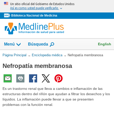
Omita
Un sitio oficial del Gobierno de Estados Unidos
y
Así es como usted puede verificarlo
vaya
Biblioteca Nacional de Medicina
al
Contenido
English
Menú
Búsqueda
Usted
Página Principal
→
Enciclopedia médica
→
Nefropatía membranosa
está
Nefropatía membranosa
aquí:
Es un trastorno renal que lleva a cambios e inflamación de las
estructuras dentro del riñón que ayudan a filtrar los desechos y los
líquidos. La inflamación puede llevar a que se presenten
problemas con la función renal.