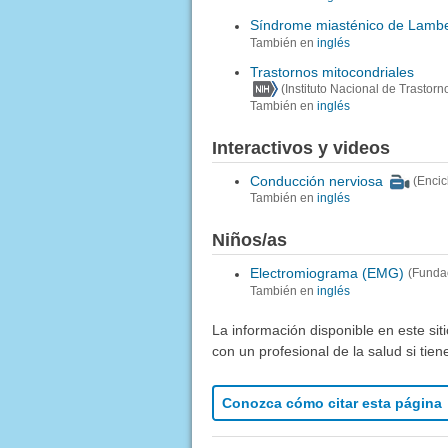
Síndrome miasténico de Lambe
También en
inglés
Trastornos mitocondriales
(Instituto Nacional de Trasto
También en
inglés
Interactivos y videos
Conducción nerviosa
(Enci
También en
inglés
Niños/as
Electromiograma (EMG)
(Funda
También en
inglés
La información disponible en este sit
con un profesional de la salud si tie
Conozca cómo citar esta página