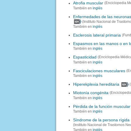
Atrofia muscular
(Enciclopedia M
También en
inglés
Enfermedades de las neurona
(Instituto Nacional de Trasto
También en
inglés
Esclerosis lateral primaria
(Fund
Espasmos en las manos o en l
También en
inglés
Espasticidad
(Enciclopedia Médic
También en
inglés
Fasciculaciones musculares
(E
También en
inglés
Hiperekplexia hereditaria
Miotonía congénita
(Enciclopedi
También en
inglés
Pérdida de la función muscular
También en
inglés
Síndrome de la persona rígida
(Instituto Nacional de Trastornos N
También en
inglés