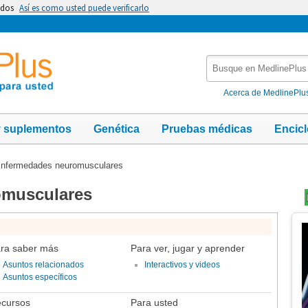
idos
Así es como usted puede verificarlo
Busque
en
MedlinePlus
Acerca de MedlinePlu
y suplementos
Genética
Pruebas médicas
Encic
nfermedades neuromusculares
omusculares
Te
Im
ra saber más
Para ver, jugar y aprender
Asuntos relacionados
Interactivos y videos
Asuntos específicos
cursos
Para usted