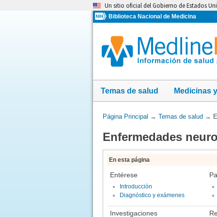
Omita
Un sitio oficial del Gobierno de Estados Un
y
Biblioteca Nacional de Medicina
vaya
al
Contenido
Temas de salud
Medicinas 
Usted
Página Principal
→
Temas de salud
→
E
está
Enfermedades neur
aquí:
En esta página
Entérese
Pa
Introducción
Diagnóstico y exámenes
Investigaciones
Re