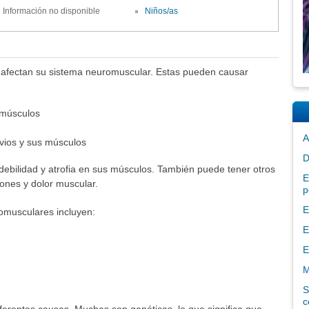
Información no disponible
Niños/as
fectan su sistema neuromuscular. Estas pueden causar
 músculos
A
vios y sus músculos
D
bilidad y atrofia en sus músculos. También puede tener otros
E
ones y dolor muscular.
p
E
omusculares incluyen:
E
E
M
S
c
erentes causas. Muchas son genéticas, lo que significa que