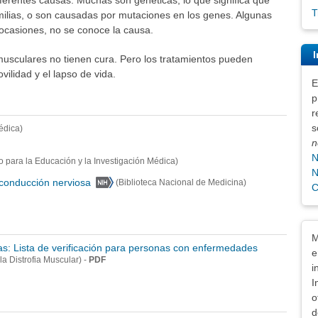
T
milias, o son causadas por mutaciones en los genes. Algunas
casiones, no se conoce la causa.
I
sculares no tienen cura. Pero los tratamientos pueden
ilidad y el lapso de vida.
E
p
r
s
édica)
n
N
 para la Educación y la Investigación Médica)
N
 conducción nerviosa
(Biblioteca Nacional de Medicina)
C
Exe
M
: Lista de verificación para personas con enfermedades
e
-
PDF
la Distrofia Muscular)
i
I
o
d