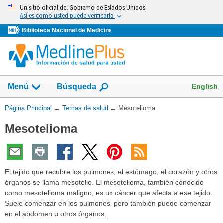
Omita
Un sitio oficial del Gobierno de Estados Unidos
y
Así es como usted puede verificarlo
vaya
Biblioteca Nacional de Medicina
al
Contenido
Mostrar
English
Menú
Búsqueda
el
campo
Usted
Página Principal
→
Temas de salud
→
Mesotelioma
de
está
Mesotelioma
aquí:
El tejido que recubre los pulmones, el estómago, el corazón y otros
órganos se llama mesotelio. El mesotelioma, también conocido
como mesotelioma maligno, es un cáncer que afecta a ese tejido.
Suele comenzar en los pulmones, pero también puede comenzar
en el abdomen u otros órganos.