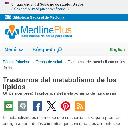
Omita
Un sitio oficial del Gobierno de Estados Unidos
y
Así es como usted puede verificarlo
vaya
Biblioteca Nacional de Medicina
al
Contenido
Mostrar
English
Menú
Búsqueda
el
campo
Usted
Página Principal
→
Temas de salud
→
Trastornos del metabolismo de los
de
está
lípidos
aquí:
Trastornos del metabolismo de los
lípidos
Otros nombres: Trastornos del metabolismo de las grasas
El metabolismo es el proceso que su cuerpo utiliza para producir
energía a partir de los alimentos que consume. Los alimentos se