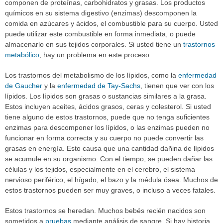
componen de proteínas, carbohidratos y grasas. Los productos
químicos en su sistema digestivo (enzimas) descomponen la
comida en azúcares y ácidos, el combustible para su cuerpo. Usted
puede utilizar este combustible en forma inmediata, o puede
almacenarlo en sus tejidos corporales. Si usted tiene un
trastornos
metabólico
, hay un problema en este proceso.
Los trastornos del metabolismo de los lípidos, como la
enfermedad
de Gaucher
y la
enfermedad de Tay-Sachs
, tienen que ver con los
lípidos. Los lípidos son grasas o sustancias similares a la grasa.
Estos incluyen aceites, ácidos grasos, ceras y colesterol. Si usted
tiene alguno de estos trastornos, puede que no tenga suficientes
enzimas para descomponer los lípidos, o las enzimas pueden no
funcionar en forma correcta y su cuerpo no puede convertir las
grasas en energía. Esto causa que una cantidad dañina de lípidos
se acumule en su organismo. Con el tiempo, se pueden dañar las
células y los tejidos, especialmente en el cerebro, el sistema
nervioso periférico, el hígado, el bazo y la médula ósea. Muchos de
estos trastornos pueden ser muy graves, o incluso a veces fatales.
Estos trastornos se heredan. Muchos bebés recién nacidos son
sometidos a
pruebas
mediante análisis de sangre. Si hay historia