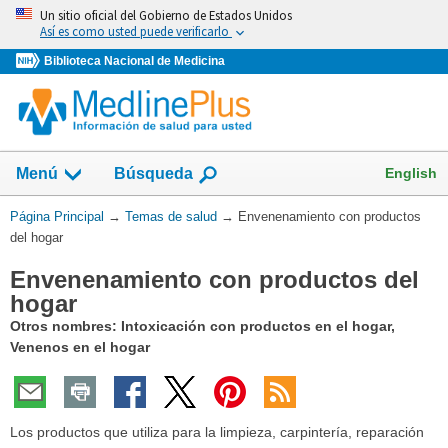
Omita
Un sitio oficial del Gobierno de Estados Unidos
y
Así es como usted puede verificarlo
vaya
Biblioteca Nacional de Medicina
al
Contenido
Mostrar
English
Menú
Búsqueda
el
campo
Usted
Página Principal
→
Temas de salud
→
Envenenamiento con productos
de
está
del hogar
aquí:
Envenenamiento con productos del
hogar
Otros nombres: Intoxicación con productos en el hogar,
Venenos en el hogar
Los productos que utiliza para la limpieza, carpintería, reparación