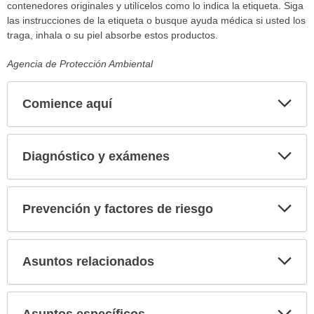
contenedores originales y utilícelos como lo indica la etiqueta. Siga
las instrucciones de la etiqueta o busque ayuda médica si usted los
traga, inhala o su piel absorbe estos productos.
Agencia de Protección Ambiental
Comience aquí
Expa
secci
Diagnóstico y exámenes
Expa
secci
Prevención y factores de riesgo
Expa
secci
Asuntos relacionados
Expa
secci
Asuntos específicos