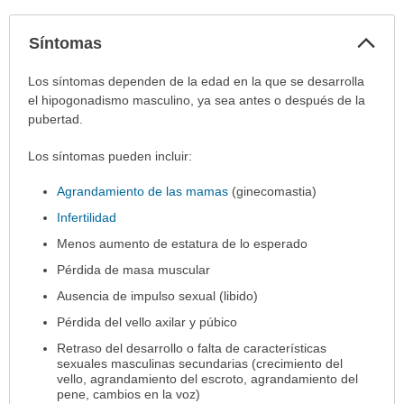
Col
Síntomas
sec
Síntomas
Los síntomas dependen de la edad en la que se desarrolla
ha
el hipogonadismo masculino, ya sea antes o después de la
sido
pubertad.
extendido.
Los síntomas pueden incluir:
Agrandamiento de las mamas
(ginecomastia)
Infertilidad
Menos aumento de estatura de lo esperado
Pérdida de masa muscular
Ausencia de impulso sexual (libido)
Pérdida del vello axilar y púbico
Retraso del desarrollo o falta de características
sexuales masculinas secundarias (crecimiento del
vello, agrandamiento del escroto, agrandamiento del
pene, cambios en la voz)