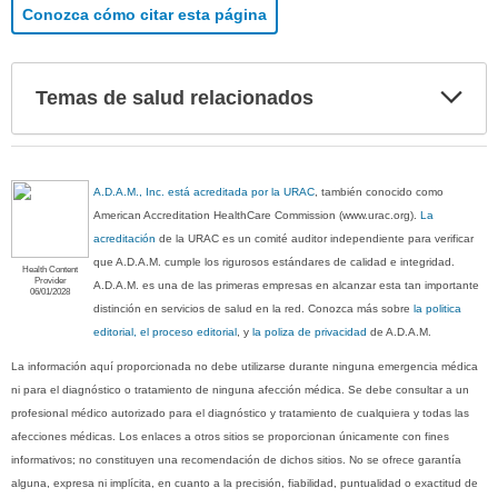
Conozca cómo citar esta página
Exp
Temas de salud relacionados
sec
A.D.A.M., Inc. está acreditada por la URAC
, también conocido como
American Accreditation HealthCare Commission (www.urac.org).
La
acreditación
de la URAC es un comité auditor independiente para verificar
que A.D.A.M. cumple los rigurosos estándares de calidad e integridad.
Health Content
Provider
A.D.A.M. es una de las primeras empresas en alcanzar esta tan importante
06/01/2028
distinción en servicios de salud en la red. Conozca más sobre
la politica
editorial, el proceso editorial
, y
la poliza de privacidad
de A.D.A.M.
La información aquí proporcionada no debe utilizarse durante ninguna emergencia médica
ni para el diagnóstico o tratamiento de ninguna afección médica. Se debe consultar a un
profesional médico autorizado para el diagnóstico y tratamiento de cualquiera y todas las
afecciones médicas. Los enlaces a otros sitios se proporcionan únicamente con fines
informativos; no constituyen una recomendación de dichos sitios. No se ofrece garantía
alguna, expresa ni implícita, en cuanto a la precisión, fiabilidad, puntualidad o exactitud de