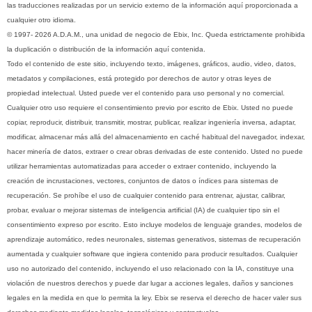
las traducciones realizadas por un servicio externo de la información aquí proporcionada a
cualquier otro idioma.
© 1997- 2026 A.D.A.M., una unidad de negocio de Ebix, Inc. Queda estrictamente prohibida
la duplicación o distribución de la información aquí contenida.
Todo el contenido de este sitio, incluyendo texto, imágenes, gráficos, audio, video, datos,
metadatos y compilaciones, está protegido por derechos de autor y otras leyes de
propiedad intelectual. Usted puede ver el contenido para uso personal y no comercial.
Cualquier otro uso requiere el consentimiento previo por escrito de Ebix. Usted no puede
copiar, reproducir, distribuir, transmitir, mostrar, publicar, realizar ingeniería inversa, adaptar,
modificar, almacenar más allá del almacenamiento en caché habitual del navegador, indexar,
hacer minería de datos, extraer o crear obras derivadas de este contenido. Usted no puede
utilizar herramientas automatizadas para acceder o extraer contenido, incluyendo la
creación de incrustaciones, vectores, conjuntos de datos o índices para sistemas de
recuperación. Se prohíbe el uso de cualquier contenido para entrenar, ajustar, calibrar,
probar, evaluar o mejorar sistemas de inteligencia artificial (IA) de cualquier tipo sin el
consentimiento expreso por escrito. Esto incluye modelos de lenguaje grandes, modelos de
aprendizaje automático, redes neuronales, sistemas generativos, sistemas de recuperación
aumentada y cualquier software que ingiera contenido para producir resultados. Cualquier
uso no autorizado del contenido, incluyendo el uso relacionado con la IA, constituye una
violación de nuestros derechos y puede dar lugar a acciones legales, daños y sanciones
legales en la medida en que lo permita la ley. Ebix se reserva el derecho de hacer valer sus