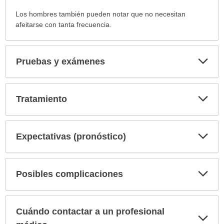
Los hombres también pueden notar que no necesitan
afeitarse con tanta frecuencia.
Exp
Pruebas y exámenes
sec
Exp
Tratamiento
sec
Exp
Expectativas (pronóstico)
sec
Exp
Posibles complicaciones
sec
Cuándo contactar a un profesional
Exp
sec