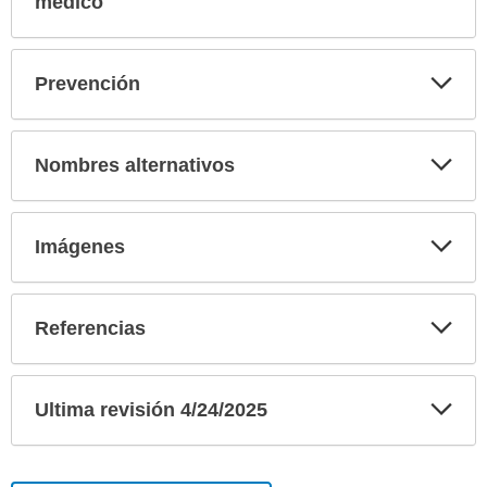
médico
Exp
Prevención
sec
Exp
Nombres alternativos
sec
Exp
Imágenes
sec
Exp
Referencias
sec
Exp
Ultima revisión 4/24/2025
sec