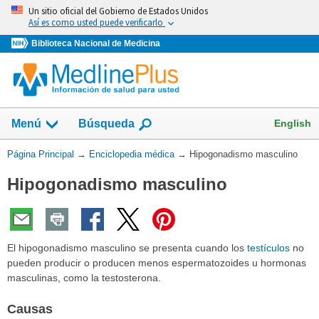
Omita
Un sitio oficial del Gobierno de Estados Unidos
y
Así es como usted puede verificarlo
vaya
Biblioteca Nacional de Medicina
al
Contenido
English
Menú
Búsqueda
Usted
Página Principal
→
Enciclopedia médica
→
Hipogonadismo masculino
está
Hipogonadismo masculino
aquí:
El hipogonadismo masculino se presenta cuando los
testículos
no
pueden producir o producen menos espermatozoides u hormonas
masculinas, como la testosterona.
Causas