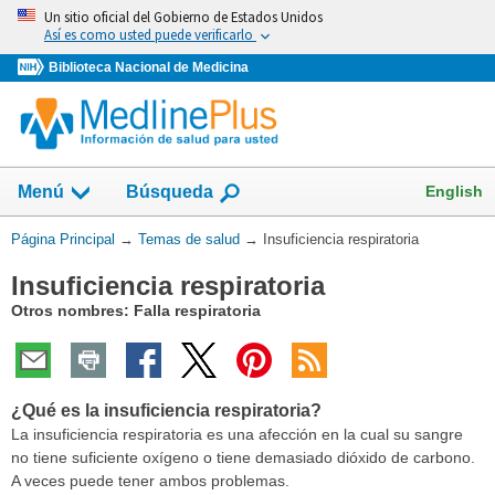
Omita
Un sitio oficial del Gobierno de Estados Unidos
y
Así es como usted puede verificarlo
vaya
Biblioteca Nacional de Medicina
al
Contenido
Mostrar
English
Menú
Búsqueda
el
campo
Usted
Página Principal
→
Temas de salud
→
Insuficiencia respiratoria
de
está
Insuficiencia respiratoria
aquí:
Otros nombres: Falla respiratoria
¿Qué es la insuficiencia respiratoria?
La insuficiencia respiratoria es una afección en la cual su sangre
no tiene suficiente oxígeno o tiene demasiado dióxido de carbono.
A veces puede tener ambos problemas.