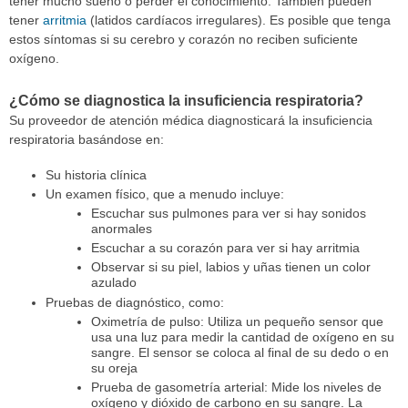
tener mucho sueño o perder el conocimiento. También pueden
tener
arritmia
(latidos cardíacos irregulares). Es posible que tenga
estos síntomas si su cerebro y corazón no reciben suficiente
oxígeno.
¿Cómo se diagnostica la insuficiencia respiratoria?
Su proveedor de atención médica diagnosticará la insuficiencia
respiratoria basándose en:
Su historia clínica
Un examen físico, que a menudo incluye:
Escuchar sus pulmones para ver si hay sonidos
anormales
Escuchar a su corazón para ver si hay arritmia
Observar si su piel, labios y uñas tienen un color
azulado
Pruebas de diagnóstico, como:
Oximetría de pulso: Utiliza un pequeño sensor que
usa una luz para medir la cantidad de oxígeno en su
sangre. El sensor se coloca al final de su dedo o en
su oreja
Prueba de gasometría arterial: Mide los niveles de
oxígeno y dióxido de carbono en su sangre. La