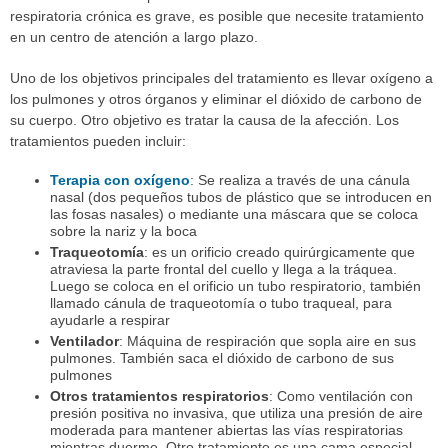
respiratoria crónica es grave, es posible que necesite tratamiento
en un centro de atención a largo plazo.
Uno de los objetivos principales del tratamiento es llevar oxígeno a
los pulmones y otros órganos y eliminar el dióxido de carbono de
su cuerpo. Otro objetivo es tratar la causa de la afección. Los
tratamientos pueden incluir:
Terapia con oxígeno
: Se realiza a través de una cánula
nasal (dos pequeños tubos de plástico que se introducen en
las fosas nasales) o mediante una máscara que se coloca
sobre la nariz y la boca
Traqueotomía
: es un orificio creado quirúrgicamente que
atraviesa la parte frontal del cuello y llega a la tráquea.
Luego se coloca en el orificio un tubo respiratorio, también
llamado cánula de traqueotomía o tubo traqueal, para
ayudarle a respirar
Ventilador
: Máquina de respiración que sopla aire en sus
pulmones. También saca el dióxido de carbono de sus
pulmones
Otros tratamientos respiratorios
: Como ventilación con
presión positiva no invasiva, que utiliza una presión de aire
moderada para mantener abiertas las vías respiratorias
mientras duerme. Otro tratamiento es una cama especial