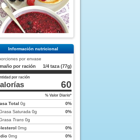
Información nutricional
porciones por envase
maño por ración
1/4 taza (77g)
ntidad por ración
60
alorías
% Valor Diario*
asa Total
0g
0%
Grasa Saturada 0g
0%
Grasa
Trans
0g
lesterol
0mg
0%
dio
0mg
0%