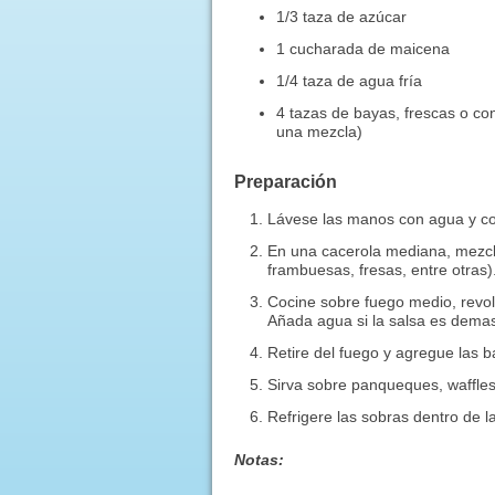
1/3 taza de azúcar
1 cucharada de maicena
1/4 taza de agua fría
4 tazas de bayas, frescas o c
una mezcla)
Preparación
Lávese las manos con agua y co
En una cacerola mediana, mezcle
frambuesas, fresas, entre otras)
Cocine sobre fuego medio, revol
Añada agua si la salsa es dema
Retire del fuego y agregue las b
Sirva sobre panqueques, waffles
Refrigere las sobras dentro de l
Notas: