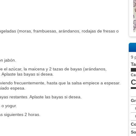
ongeladas (moras, frambuesas, arándanos, rodajas de fresas o
9 
n jabón.
Ta
 el azúcar, la maicena y 2 tazas de bayas (arándanos,
. Aplaste las bayas si desea.
Ca
C
viendo frecuentemente, hasta que la salsa empiece a espesar.
siado espesa.
ayas restantes. Aplaste las bayas si desea.
Gr
 o yogur.
as siguientes 2 horas.
Co
So