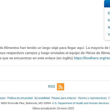
E
M
N
V
 Alimentos han tenido un largo viaje para llegar aquí. La mayoría de l
sus respectivos campos y luego enviadas al equipo de Héroe de Alimen
os que se encuentran en este enlace (en inglés)
https://foodhero.org/rec
RSS
autor
Política de privacidad
Accesibilidad
Pautas para enlaces
Visores y reproductores
H
8600 Rockville Pike, Bethesda, MD 20894
U.S. Department of Health and Human Services
Última actualización 19 enero 2022