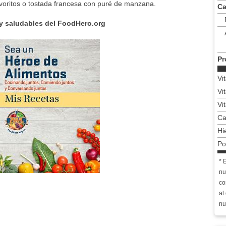
voritos o tostada francesa con puré de manzana.
Ca
 y saludables del FoodHero.org
Pr
Vi
Vi
Vi
Ca
Hi
Po
* 
nu
co
al
nu