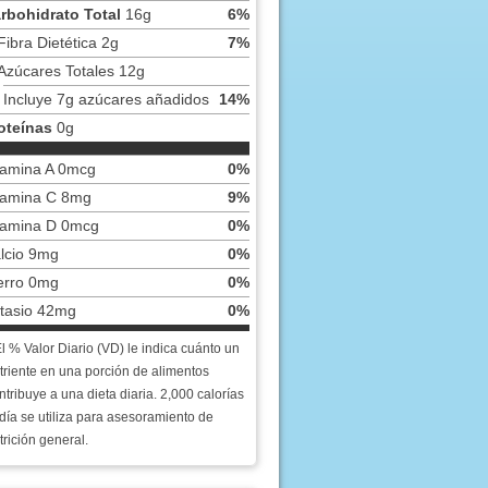
rbohidrato Total
16g
6%
Fibra Dietética 2g
7%
Azúcares Totales 12g
Incluye 7g azúcares añadidos
14%
oteínas
0g
tamina A 0mcg
0%
tamina C 8mg
9%
tamina D 0mcg
0%
lcio 9mg
0%
erro 0mg
0%
tasio 42mg
0%
El % Valor Diario (VD) le indica cuánto un
triente en una porción de alimentos
ntribuye a una dieta diaria. 2,000 calorías
 día se utiliza para asesoramiento de
trición general.