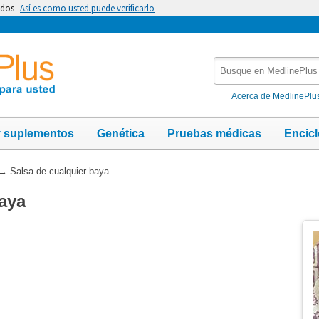
idos
Así es como usted puede verificarlo
Busque
en
MedlinePlus
Acerca de MedlinePlu
y suplementos
Genética
Pruebas médicas
Encic
→
Salsa de cualquier baya
baya