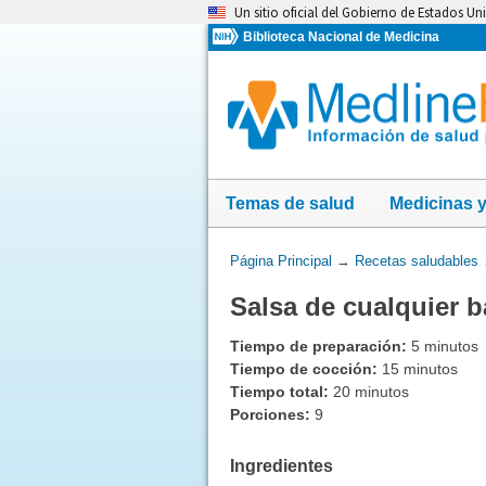
Omita
Un sitio oficial del Gobierno de Estados Un
y
Biblioteca Nacional de Medicina
vaya
al
Contenido
Temas de salud
Medicinas 
Usted
Página Principal
→
Recetas saludables
está
Salsa de cualquier 
aquí:
Tiempo de preparación:
5 minutos
Tiempo de cocción:
15 minutos
Tiempo total:
20 minutos
Porciones:
9
Ingredientes