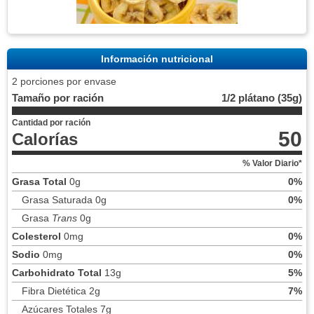
Información nutricional
2 porciones por envase
Tamaño por ración
1/2 plátano (35g)
Cantidad por ración
50
Calorías
% Valor Diario*
Grasa Total
0g
0%
Grasa Saturada 0g
0%
Grasa
Trans
0g
Colesterol
0mg
0%
Sodio
0mg
0%
Carbohidrato Total
13g
5%
Fibra Dietética 2g
7%
Azúcares Totales 7g