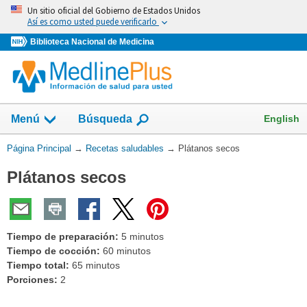
Omita
Un sitio oficial del Gobierno de Estados Unidos
y
Así es como usted puede verificarlo
vaya
Biblioteca Nacional de Medicina
al
Contenido
Mostrar
English
Menú
Búsqueda
el
campo
Usted
Página Principal
→
Recetas saludables
→
Plátanos secos
de
está
Plátanos secos
aquí:
Tiempo de preparación:
5 minutos
Tiempo de cocción:
60 minutos
Tiempo total:
65 minutos
Porciones:
2