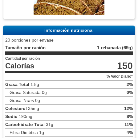
Información nutricional
20 porciones por envase
Tamaño por ración
1 rebanada (69g)
Cantidad por ración
150
Calorías
% Valor Diario*
Grasa Total
1.5g
2%
Grasa Saturada 0g
0%
Grasa
Trans
0g
Colesterol
35mg
12%
Sodio
190mg
8%
Carbohidrato Total
31g
11%
Fibra Dietética 1g
4%