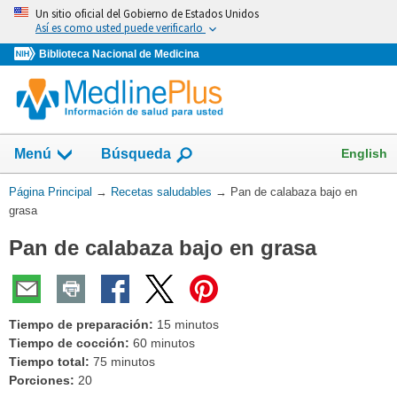
Omita
Un sitio oficial del Gobierno de Estados Unidos
y
Así es como usted puede verificarlo
vaya
Biblioteca Nacional de Medicina
al
Contenido
Mostrar
English
Menú
Búsqueda
el
campo
Usted
Página Principal
→
Recetas saludables
→
Pan de calabaza bajo en
de
está
grasa
aquí:
Pan de calabaza bajo en grasa
Tiempo de preparación:
15 minutos
Tiempo de cocción:
60 minutos
Tiempo total:
75 minutos
Porciones:
20