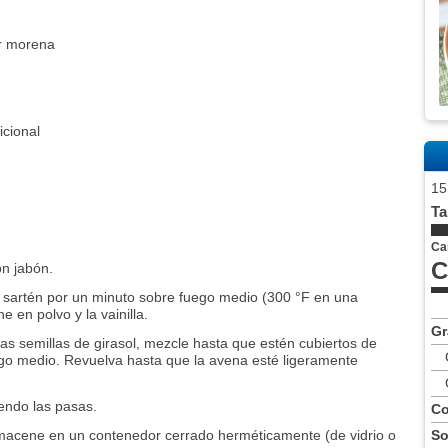
ar morena
icional
15
Ta
Ca
C
n jabón.
un sartén por un minuto sobre fuego medio (300 °F en una
he en polvo y la vainilla.
Gr
as semillas de girasol, mezcle hasta que estén cubiertos de
uego medio. Revuelva hasta que la avena esté ligeramente
endo las pasas.
Co
lmacene en un contenedor cerrado herméticamente (de vidrio o
So