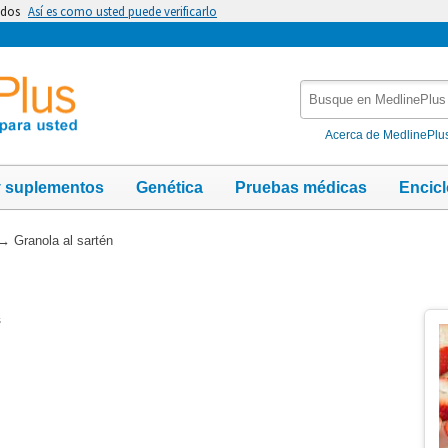
idos
Así es como usted puede verificarlo
Busque
en
MedlinePlus
Acerca de MedlinePlu
y suplementos
Genética
Pruebas médicas
Encic
→
Granola al sartén
s