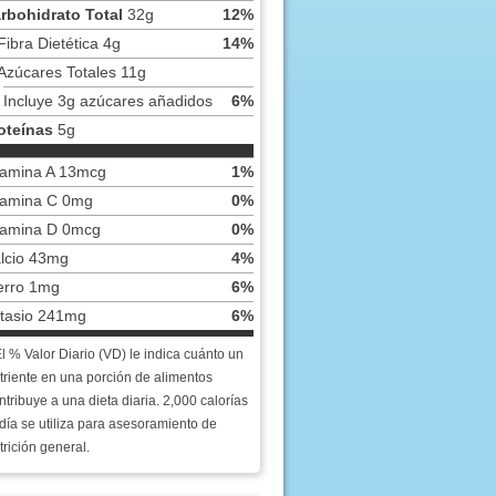
rbohidrato Total
32g
12%
Fibra Dietética 4g
14%
Azúcares Totales 11g
Incluye 3g azúcares añadidos
6%
oteínas
5g
tamina A 13mcg
1%
tamina C 0mg
0%
tamina D 0mcg
0%
lcio 43mg
4%
erro 1mg
6%
tasio 241mg
6%
El % Valor Diario (VD) le indica cuánto un
triente en una porción de alimentos
ntribuye a una dieta diaria. 2,000 calorías
 día se utiliza para asesoramiento de
trición general.