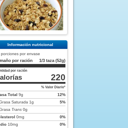
Información nutricional
 porciones por envase
maño por ración
1/3 taza (52g)
ntidad por ración
220
alorías
% Valor Diario*
asa Total
9g
12%
Grasa Saturada 1g
5%
Grasa
Trans
0g
lesterol
0mg
0%
dio
10mg
0%