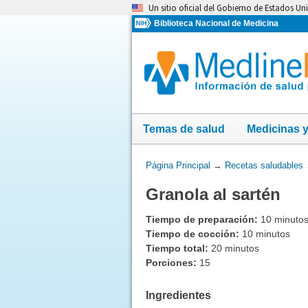
Omita
Un sitio oficial del Gobierno de Estados Un
y
Biblioteca Nacional de Medicina
vaya
al
Contenido
Temas de salud
Medicinas 
Usted
Página Principal
→
Recetas saludables
está
Granola al sartén
aquí:
Tiempo de preparación:
10 minuto
Tiempo de cocción:
10 minutos
Tiempo total:
20 minutos
Porciones:
15
Ingredientes