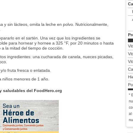
Ca
 y sin lácteos, omita la leche en polvo. Nutricionalmente,
.
Pr
pararlo en el sartén. Una vez que los ingredientes se
olde para hornear y hornee a 325 °F, por 20 minutos o hasta
Vi
 a la mitad del tiempo de cocción.
Vi
tos ingredientes: una cucharada de canela, nueces picadas,
Vi
oco.
Ca
y/o fruta fresca o enlatada.
Hi
a niños menores de 1 año.
Po
 y saludables del FoodHero.org
* 
nu
co
al
nu