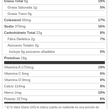
Grasa Total
8g
10%
Grasa Saturada 1g
5%
Grasa
Trans
0g
Colesterol
50mg
17%
Sodio
370mg
16%
Carbohidrato Total
22g
8%
Fibra Dietética 2g
7%
Azúcares Totales 3g
Incluye 0g azúcares añadidos
0%
Proteínas
16g
Vitamina A 172mcg
19%
Vitamina C 6mg
6%
Vitamina D 0mcg
0%
Calcio 114mg
8%
Hierro 2mg
10%
Potasio 327mg
6%
* El % Valor Diario (VD) le indica cuánto un nutriente en una porción de