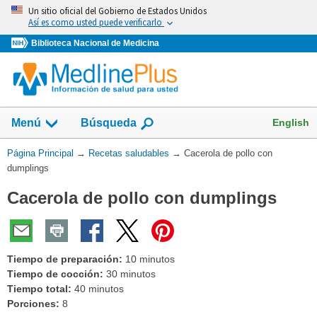
Omita
Un sitio oficial del Gobierno de Estados Unidos
y
Así es como usted puede verificarlo
vaya
Biblioteca Nacional de Medicina
al
Contenido
Mostrar
English
Menú
Búsqueda
el
campo
Usted
Página Principal
→
Recetas saludables
→
Cacerola de pollo con
de
está
dumplings
aquí:
Cacerola de pollo con dumplings
Tiempo de preparación:
10 minutos
Tiempo de cocción:
30 minutos
Tiempo total:
40 minutos
Porciones:
8