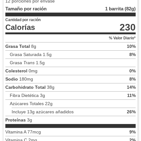
12 porciones por envase
Tamaño por ración
1 barrita (82g)
Cantidad por ración
230
Calorías
% Valor Diario*
Grasa Total
8g
10%
Grasa Saturada 1.5g
8%
Grasa
Trans
1.5g
Colesterol
0mg
0%
Sodio
180mg
8%
Carbohidrato Total
38g
14%
Fibra Dietética 3g
11%
Azúcares Totales 22g
Incluye 13g azúcares añadidos
26%
Proteínas
3g
Vitamina A 77mcg
9%
Vitamina C 2mg
2%