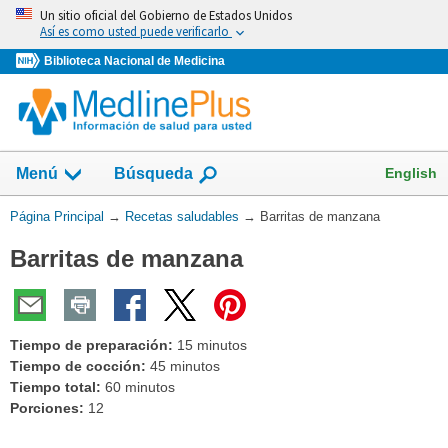
Omita
Un sitio oficial del Gobierno de Estados Unidos
y
Así es como usted puede verificarlo
vaya
Biblioteca Nacional de Medicina
al
Contenido
Mostrar
English
Menú
Búsqueda
el
campo
Usted
Página Principal
→
Recetas saludables
→
Barritas de manzana
de
está
Barritas de manzana
aquí:
Tiempo de preparación:
15 minutos
Tiempo de cocción:
45 minutos
Tiempo total:
60 minutos
Porciones:
12