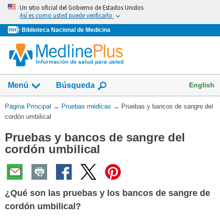
Omita
Un sitio oficial del Gobierno de Estados Unidos
y
Así es como usted puede verificarlo
vaya
Biblioteca Nacional de Medicina
al
Contenido
Mostrar
English
Menú
Búsqueda
el
campo
Usted
Página Principal
→
Pruebas médicas
→
Pruebas y bancos de sangre del
de
está
cordón umbilical
aquí:
Pruebas y bancos de sangre del
cordón umbilical
¿Qué son las pruebas y los bancos de sangre de
cordón umbilical?