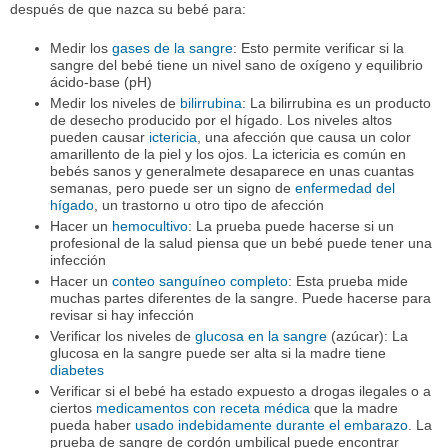
después de que nazca su bebé para:
Medir los
gases de la sangre
: Esto permite verificar si la
sangre del bebé tiene un nivel sano de oxígeno y equilibrio
ácido-base (pH)
Medir los niveles de
bilirrubina
: La bilirrubina es un producto
de desecho producido por el hígado. Los niveles altos
pueden causar
ictericia
, una afección que causa un color
amarillento de la piel y los ojos. La ictericia es común en
bebés sanos y generalmete desaparece en unas cuantas
semanas, pero puede ser un signo de
enfermedad del
hígado
, un trastorno u otro tipo de afección
Hacer un
hemocultivo
: La prueba puede hacerse si un
profesional de la salud piensa que un bebé puede tener una
infección
Hacer un
conteo sanguíneo completo
: Esta prueba mide
muchas partes diferentes de la sangre. Puede hacerse para
revisar si hay infección
Verificar los niveles de
glucosa en la sangre
(azúcar): La
glucosa en la sangre puede ser alta si la madre tiene
diabetes
Verificar si el bebé ha estado expuesto a drogas ilegales o a
ciertos
medicamentos con receta médica
que la madre
pueda haber
usado indebidamente durante el embarazo
. La
prueba de sangre de cordón umbilical puede encontrar