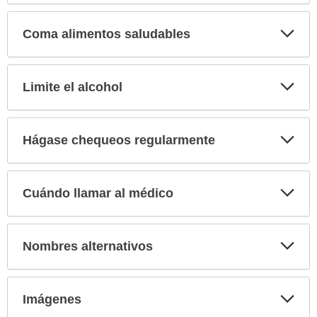
Exp
Coma alimentos saludables
sec
Exp
Limite el alcohol
sec
Exp
Hágase chequeos regularmente
sec
Exp
Cuándo llamar al médico
sec
Exp
Nombres alternativos
sec
Exp
Imágenes
sec