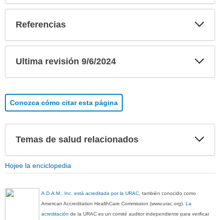
Exp
Referencias
sec
Exp
Ultima revisión 9/6/2024
sec
Conozca cómo citar esta página
Exp
Temas de salud relacionados
sec
Hojee la enciclopedia
A.D.A.M., Inc. está acreditada por la URAC
, también conocido como
American Accreditation HealthCare Commission (www.urac.org).
La
acreditación
de la URAC es un comité auditor independiente para verificar