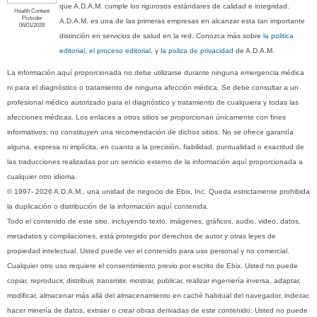
que A.D.A.M. cumple los rigurosos estándares de calidad e integridad.
Health Content
Provider
A.D.A.M. es una de las primeras empresas en alcanzar esta tan importante
06/01/2028
distinción en servicios de salud en la red. Conozca más sobre
la politica
editorial, el proceso editorial
, y
la poliza de privacidad
de A.D.A.M.
La información aquí proporcionada no debe utilizarse durante ninguna emergencia médica
ni para el diagnóstico o tratamiento de ninguna afección médica. Se debe consultar a un
profesional médico autorizado para el diagnóstico y tratamiento de cualquiera y todas las
afecciones médicas. Los enlaces a otros sitios se proporcionan únicamente con fines
informativos; no constituyen una recomendación de dichos sitios. No se ofrece garantía
alguna, expresa ni implícita, en cuanto a la precisión, fiabilidad, puntualidad o exactitud de
las traducciones realizadas por un servicio externo de la información aquí proporcionada a
cualquier otro idioma.
© 1997- 2026 A.D.A.M., una unidad de negocio de Ebix, Inc. Queda estrictamente prohibida
la duplicación o distribución de la información aquí contenida.
Todo el contenido de este sitio, incluyendo texto, imágenes, gráficos, audio, video, datos,
metadatos y compilaciones, está protegido por derechos de autor y otras leyes de
propiedad intelectual. Usted puede ver el contenido para uso personal y no comercial.
Cualquier otro uso requiere el consentimiento previo por escrito de Ebix. Usted no puede
copiar, reproducir, distribuir, transmitir, mostrar, publicar, realizar ingeniería inversa, adaptar,
modificar, almacenar más allá del almacenamiento en caché habitual del navegador, indexar,
hacer minería de datos, extraer o crear obras derivadas de este contenido. Usted no puede