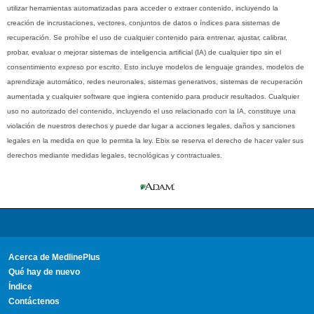
utilizar herramientas automatizadas para acceder o extraer contenido, incluyendo la
creación de incrustaciones, vectores, conjuntos de datos o índices para sistemas de
recuperación. Se prohíbe el uso de cualquier contenido para entrenar, ajustar, calibrar,
probar, evaluar o mejorar sistemas de inteligencia artificial (IA) de cualquier tipo sin el
consentimiento expreso por escrito. Esto incluye modelos de lenguaje grandes, modelos de
aprendizaje automático, redes neuronales, sistemas generativos, sistemas de recuperación
aumentada y cualquier software que ingiera contenido para producir resultados. Cualquier
uso no autorizado del contenido, incluyendo el uso relacionado con la IA, constituye una
violación de nuestros derechos y puede dar lugar a acciones legales, daños y sanciones
legales en la medida en que lo permita la ley. Ebix se reserva el derecho de hacer valer sus
derechos mediante medidas legales, tecnológicas y contractuales.
Acerca de MedlinePlus
Qué hay de nuevo
Índice
Contáctenos