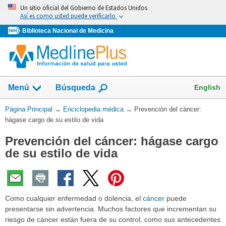
Omita
Un sitio oficial del Gobierno de Estados Unidos
y
Así es como usted puede verificarlo
vaya
Biblioteca Nacional de Medicina
al
Contenido
English
Menú
Búsqueda
Usted
Página Principal
→
Enciclopedia médica
→
Prevención del cáncer:
está
hágase cargo de su estilo de vida
aquí:
Prevención del cáncer: hágase cargo
de su estilo de vida
Como cualquier enfermedad o dolencia, el
cáncer
puede
presentarse sin advertencia. Muchos factores que incrementan su
riesgo de cáncer están fuera de su control, como sus antecedentes