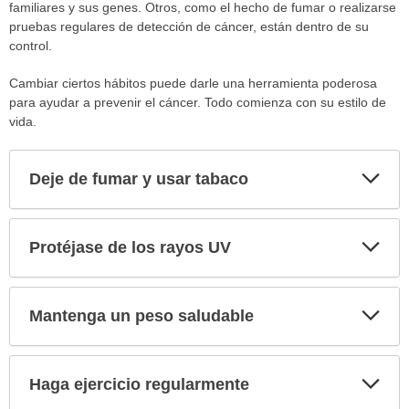
familiares y sus genes. Otros, como el hecho de fumar o realizarse
pruebas regulares de detección de cáncer, están dentro de su
control.
Cambiar ciertos hábitos puede darle una herramienta poderosa
para ayudar a prevenir el cáncer. Todo comienza con su estilo de
vida.
Exp
Deje de fumar y usar tabaco
sec
Exp
Protéjase de los rayos UV
sec
Exp
Mantenga un peso saludable
sec
Exp
Haga ejercicio regularmente
sec