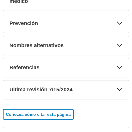
sec
médico
Exp
Prevención
sec
Exp
Nombres alternativos
sec
Exp
Referencias
sec
Exp
Ultima revisión 7/15/2024
sec
Conozca cómo citar esta página