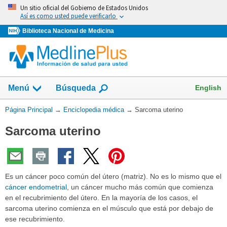
Omita
Un sitio oficial del Gobierno de Estados Unidos
y
Así es como usted puede verificarlo
vaya
Biblioteca Nacional de Medicina
al
Contenido
English
Menú
Búsqueda
Usted
Página Principal
→
Enciclopedia médica
→
Sarcoma uterino
está
Sarcoma uterino
aquí:
Es un cáncer poco común del útero (matriz). No es lo mismo que el
cáncer endometrial
, un cáncer mucho más común que comienza
en el recubrimiento del útero. En la mayoría de los casos, el
sarcoma uterino comienza en el músculo que está por debajo de
ese recubrimiento.