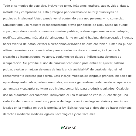
Todo el contenido de este sitio, incluyendo texto, imágenes, gráficos, audio, video, datos,
metadatos y compilaciones, está protegido por derechos de autor y otras leyes de
propiedad intelectual. Usted puede ver el contenido para uso personal y no comercial.
Cualquier otro uso requiere el consentimiento previo por escrito de Ebix. Usted no puede
copiar, reproducir, distribuir, transmitir, mostrar, publicar, realizar ingeniería inversa, adaptar,
modificar, almacenar más allá del almacenamiento en caché habitual del navegador, indexar,
hacer minería de datos, extraer o crear obras derivadas de este contenido. Usted no puede
utilizar herramientas automatizadas para acceder o extraer contenido, incluyendo la
creación de incrustaciones, vectores, conjuntos de datos o índices para sistemas de
recuperación. Se prohíbe el uso de cualquier contenido para entrenar, ajustar, calibrar,
probar, evaluar o mejorar sistemas de inteligencia artificial (IA) de cualquier tipo sin el
consentimiento expreso por escrito. Esto incluye modelos de lenguaje grandes, modelos de
aprendizaje automático, redes neuronales, sistemas generativos, sistemas de recuperación
aumentada y cualquier software que ingiera contenido para producir resultados. Cualquier
uso no autorizado del contenido, incluyendo el uso relacionado con la IA, constituye una
violación de nuestros derechos y puede dar lugar a acciones legales, daños y sanciones
legales en la medida en que lo permita la ley. Ebix se reserva el derecho de hacer valer sus
derechos mediante medidas legales, tecnológicas y contractuales.