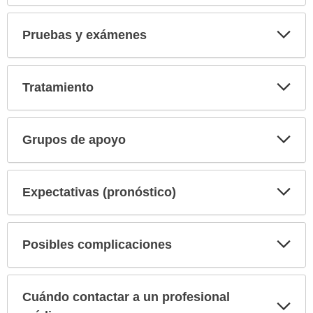
Exp
Pruebas y exámenes
sec
Exp
Tratamiento
sec
Exp
Grupos de apoyo
sec
Exp
Expectativas (pronóstico)
sec
Exp
Posibles complicaciones
sec
Cuándo contactar a un profesional
Exp