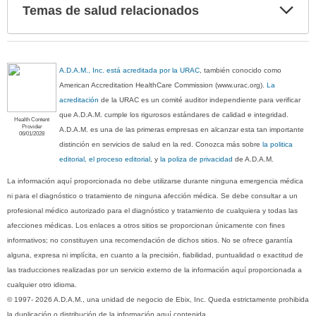
Exp
Temas de salud relacionados
sec
A.D.A.M., Inc. está acreditada por la URAC
, también conocido como
American Accreditation HealthCare Commission (www.urac.org).
La
acreditación
de la URAC es un comité auditor independiente para verificar
que A.D.A.M. cumple los rigurosos estándares de calidad e integridad.
Health Content
Provider
A.D.A.M. es una de las primeras empresas en alcanzar esta tan importante
06/01/2028
distinción en servicios de salud en la red. Conozca más sobre
la politica
editorial, el proceso editorial
, y
la poliza de privacidad
de A.D.A.M.
La información aquí proporcionada no debe utilizarse durante ninguna emergencia médica
ni para el diagnóstico o tratamiento de ninguna afección médica. Se debe consultar a un
profesional médico autorizado para el diagnóstico y tratamiento de cualquiera y todas las
afecciones médicas. Los enlaces a otros sitios se proporcionan únicamente con fines
informativos; no constituyen una recomendación de dichos sitios. No se ofrece garantía
alguna, expresa ni implícita, en cuanto a la precisión, fiabilidad, puntualidad o exactitud de
las traducciones realizadas por un servicio externo de la información aquí proporcionada a
cualquier otro idioma.
© 1997- 2026 A.D.A.M., una unidad de negocio de Ebix, Inc. Queda estrictamente prohibida
la duplicación o distribución de la información aquí contenida.