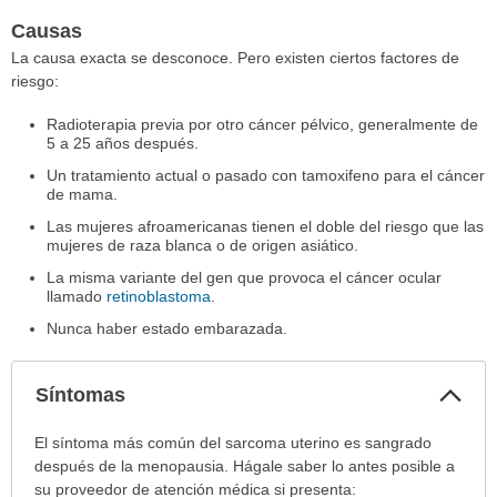
Causas
La causa exacta se desconoce. Pero existen ciertos factores de
riesgo:
Radioterapia previa por otro cáncer pélvico, generalmente de
5 a 25 años después.
Un tratamiento actual o pasado con tamoxifeno para el cáncer
de mama.
Las mujeres afroamericanas tienen el doble del riesgo que las
mujeres de raza blanca o de origen asiático.
La misma variante del gen que provoca el cáncer ocular
llamado
retinoblastoma
.
Nunca haber estado embarazada.
Col
Síntomas
sec
Síntomas
El síntoma más común del sarcoma uterino es sangrado
ha
después de la menopausia. Hágale saber lo antes posible a
sido
su proveedor de atención médica si presenta: