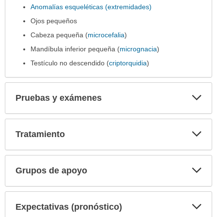
Anomalías esqueléticas (extremidades)
Ojos pequeños
Cabeza pequeña (
microcefalia
)
Mandíbula inferior pequeña (
micrognacia
)
Testículo no descendido (
criptorquidia
)
Exp
Pruebas y exámenes
sec
Exp
Tratamiento
sec
Exp
Grupos de apoyo
sec
Exp
Expectativas (pronóstico)
sec