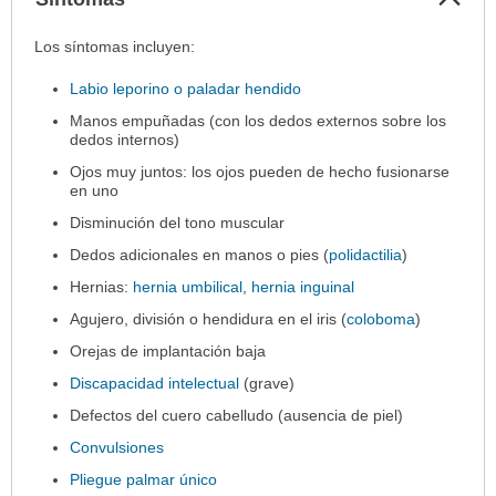
sec
Síntomas
Los síntomas incluyen:
ha
Labio leporino o paladar hendido
sido
extendido.
Manos empuñadas (con los dedos externos sobre los
dedos internos)
Ojos muy juntos: los ojos pueden de hecho fusionarse
en uno
Disminución del tono muscular
Dedos adicionales en manos o pies (
polidactilia
)
Hernias:
hernia umbilical
,
hernia inguinal
Agujero, división o hendidura en el iris (
coloboma
)
Orejas de implantación baja
Discapacidad intelectual
(grave)
Defectos del cuero cabelludo (ausencia de piel)
Convulsiones
Pliegue palmar único