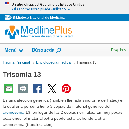
Omita
Un sitio oficial del Gobierno de Estados Unidos
y
Así es como usted puede verificarlo
vaya
Biblioteca Nacional de Medicina
al
Contenido
English
Menú
Búsqueda
Usted
Página Principal
→
Enciclopedia médica
→
Trisomía 13
está
Trisomía 13
aquí:
Es una afección genética (también llamada síndrome de Patau) en
la cual una persona tiene 3 copias de material genético del
cromosoma
13, en lugar de las 2 copias normales. En muy pocas
ocasiones, el material extra puede estar adherido a otro
cromosoma (translocación).