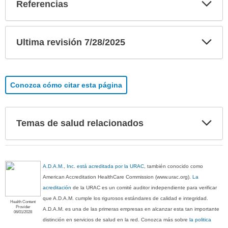
Exp
Referencias
sec
Exp
Ultima revisión 7/28/2025
sec
Conozca cómo citar esta página
Exp
Temas de salud relacionados
sec
A.D.A.M., Inc. está acreditada por la URAC
, también conocido como
American Accreditation HealthCare Commission (www.urac.org).
La
acreditación
de la URAC es un comité auditor independiente para verificar
que A.D.A.M. cumple los rigurosos estándares de calidad e integridad.
Health Content
Provider
A.D.A.M. es una de las primeras empresas en alcanzar esta tan importante
06/01/2028
distinción en servicios de salud en la red. Conozca más sobre
la politica