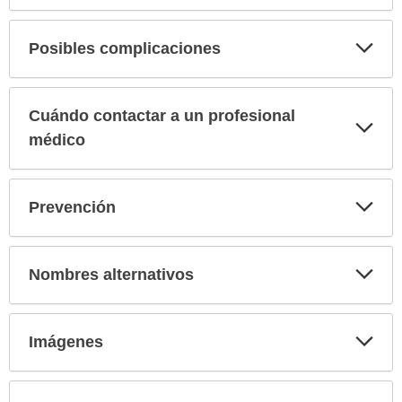
Exp
Posibles complicaciones
sec
Cuándo contactar a un profesional
Exp
sec
médico
Exp
Prevención
sec
Exp
Nombres alternativos
sec
Exp
Imágenes
sec