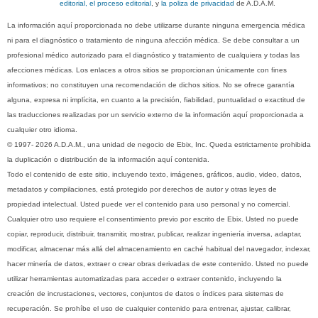
editorial, el proceso editorial
, y
la poliza de privacidad
de A.D.A.M.
La información aquí proporcionada no debe utilizarse durante ninguna emergencia médica
ni para el diagnóstico o tratamiento de ninguna afección médica. Se debe consultar a un
profesional médico autorizado para el diagnóstico y tratamiento de cualquiera y todas las
afecciones médicas. Los enlaces a otros sitios se proporcionan únicamente con fines
informativos; no constituyen una recomendación de dichos sitios. No se ofrece garantía
alguna, expresa ni implícita, en cuanto a la precisión, fiabilidad, puntualidad o exactitud de
las traducciones realizadas por un servicio externo de la información aquí proporcionada a
cualquier otro idioma.
© 1997- 2026 A.D.A.M., una unidad de negocio de Ebix, Inc. Queda estrictamente prohibida
la duplicación o distribución de la información aquí contenida.
Todo el contenido de este sitio, incluyendo texto, imágenes, gráficos, audio, video, datos,
metadatos y compilaciones, está protegido por derechos de autor y otras leyes de
propiedad intelectual. Usted puede ver el contenido para uso personal y no comercial.
Cualquier otro uso requiere el consentimiento previo por escrito de Ebix. Usted no puede
copiar, reproducir, distribuir, transmitir, mostrar, publicar, realizar ingeniería inversa, adaptar,
modificar, almacenar más allá del almacenamiento en caché habitual del navegador, indexar,
hacer minería de datos, extraer o crear obras derivadas de este contenido. Usted no puede
utilizar herramientas automatizadas para acceder o extraer contenido, incluyendo la
creación de incrustaciones, vectores, conjuntos de datos o índices para sistemas de
recuperación. Se prohíbe el uso de cualquier contenido para entrenar, ajustar, calibrar,