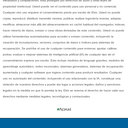
metadatos y compilaciones, está protegido por derechos de autor y otras leyes de
propiedad intelectual. Usted puede ver el contenido para uso personal y no comercial.
Cualquier otro uso requiere el consentimiento previo por escrito de Ebix. Usted no puede
copiar, reproducir, distribuir, transmitir, mostrar, publicar, realizar ingeniería inversa, adaptar,
modificar, almacenar más allá del almacenamiento en caché habitual del navegador, indexar,
hacer minería de datos, extraer o crear obras derivadas de este contenido. Usted no puede
utilizar herramientas automatizadas para acceder o extraer contenido, incluyendo la
creación de incrustaciones, vectores, conjuntos de datos o índices para sistemas de
recuperación. Se prohíbe el uso de cualquier contenido para entrenar, ajustar, calibrar,
probar, evaluar o mejorar sistemas de inteligencia artificial (IA) de cualquier tipo sin el
consentimiento expreso por escrito. Esto incluye modelos de lenguaje grandes, modelos de
aprendizaje automático, redes neuronales, sistemas generativos, sistemas de recuperación
aumentada y cualquier software que ingiera contenido para producir resultados. Cualquier
uso no autorizado del contenido, incluyendo el uso relacionado con la IA, constituye una
violación de nuestros derechos y puede dar lugar a acciones legales, daños y sanciones
legales en la medida en que lo permita la ley. Ebix se reserva el derecho de hacer valer sus
derechos mediante medidas legales, tecnológicas y contractuales.