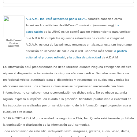
A.D.A.M., Inc. está acreditada por la URAC
, también conocido como
American Accreditation HealthCare Commission (www.urac.org).
La
acreditación
de la URAC es un comité auditor independiente para verificar
que A.D.A.M. cumple los rigurosos estándares de calidad e integridad.
Health Content
Provider
A.D.A.M. es una de las primeras empresas en alcanzar esta tan importante
06/01/2028
distinción en servicios de salud en la red. Conozca más sobre
la politica
editorial, el proceso editorial
, y
la poliza de privacidad
de A.D.A.M.
La información aquí proporcionada no debe utilizarse durante ninguna emergencia médica
ni para el diagnóstico o tratamiento de ninguna afección médica. Se debe consultar a un
profesional médico autorizado para el diagnóstico y tratamiento de cualquiera y todas las
afecciones médicas. Los enlaces a otros sitios se proporcionan únicamente con fines
informativos; no constituyen una recomendación de dichos sitios. No se ofrece garantía
alguna, expresa ni implícita, en cuanto a la precisión, fiabilidad, puntualidad o exactitud de
las traducciones realizadas por un servicio externo de la información aquí proporcionada a
cualquier otro idioma.
© 1997- 2026 A.D.A.M., una unidad de negocio de Ebix, Inc. Queda estrictamente prohibida
la duplicación o distribución de la información aquí contenida.
Todo el contenido de este sitio, incluyendo texto, imágenes, gráficos, audio, video, datos,