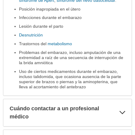
síndrome de Apert
,
síndrome del nevo basocelular
.
Posición inapropiada en el útero
Infecciones durante el embarazo
Lesión durante el parto
Desnutrición
Trastornos del
metabolismo
Problemas del embarazo, incluso amputación de una
extremidad a raíz de una secuencia de interrupción de
la brida amniótica
Uso de ciertos medicamentos durante el embarazo,
incluso talidomida, que ocasiona ausencia de la parte
superior de brazos o piernas y la aminopterina, que
lleva al acortamiento del antebrazo
Cuándo contactar a un profesional
Exp
sec
médico