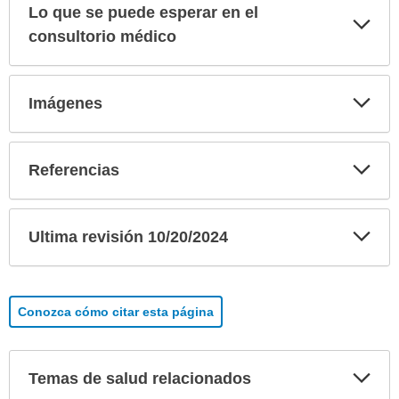
Lo que se puede esperar en el
Exp
sec
consultorio médico
Exp
Imágenes
sec
Exp
Referencias
sec
Exp
Ultima revisión 10/20/2024
sec
Conozca cómo citar esta página
Exp
Temas de salud relacionados
sec