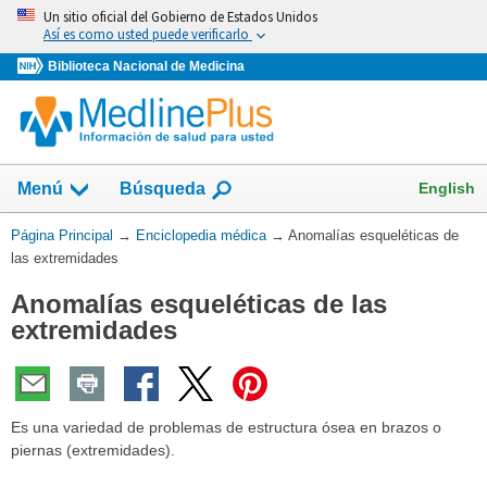
Omita
Un sitio oficial del Gobierno de Estados Unidos
y
Así es como usted puede verificarlo
vaya
Biblioteca Nacional de Medicina
al
Contenido
English
Menú
Búsqueda
Usted
Página Principal
→
Enciclopedia médica
→
Anomalías esqueléticas de
está
las extremidades
aquí:
Anomalías esqueléticas de las
extremidades
Es una variedad de problemas de estructura ósea en brazos o
piernas (extremidades).