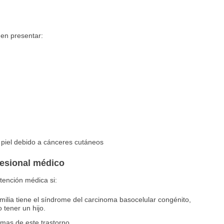
en presentar:
a piel debido a cánceres cutáneos
fesional médico
ención médica si:
ilia tiene el síndrome del carcinoma basocelular congénito,
 tener un hijo.
omas de este trastorno.