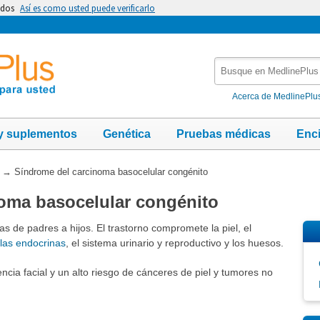
idos
Así es como usted puede verificarlo
Busque
en
MedlinePlus
Acerca de MedlinePlu
y suplementos
Genética
Pruebas médicas
Enc
→
Síndrome del carcinoma basocelular congénito
oma basocelular congénito
s de padres a hijos. El trastorno compromete la piel, el
las endocrinas
, el sistema urinario y reproductivo y los huesos.
cia facial y un alto riesgo de cánceres de piel y tumores no