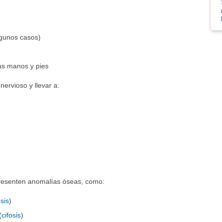
lgunos casos)
as manos y pies
nervioso y llevar a:
 presenten anomalías óseas, como:
sis
)
(
cifosis
)