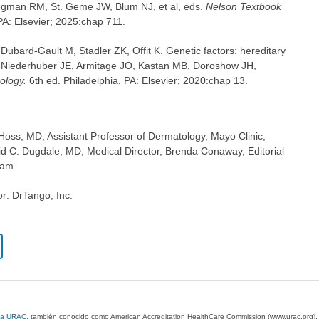
liegman RM, St. Geme JW, Blum NJ, et al, eds.
Nelson Textbook
PA: Elsevier; 2025:chap 711.
ubard-Gault M, Stadler ZK, Offit K. Genetic factors: hereditary
: Niederhuber JE, Armitage JO, Kastan MB, Doroshow JH,
cology.
6th ed. Philadelphia, PA: Elsevier; 2020:chap 13.
 Hoss, MD, Assistant Professor of Dermatology, Mayo Clinic,
id C. Dugdale, MD, Medical Director, Brenda Conaway, Editorial
eam.
or: DrTango, Inc.
 la URAC
, también conocido como American Accreditation HealthCare Commission (www.urac.org)