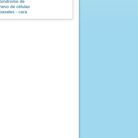
Síndrome de
nevo de células
basales - cara