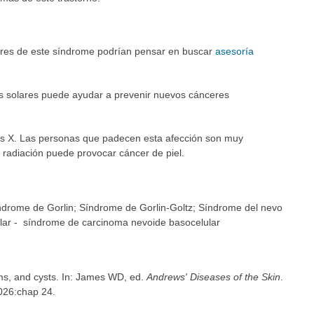
ares de este síndrome podrían pensar en buscar
asesoría
ros solares puede ayudar a prevenir nuevos cánceres
yos X. Las personas que padecen esta afección son muy
a radiación puede provocar cáncer de piel.
drome de Gorlin; Síndrome de Gorlin-Goltz; Síndrome del nevo
lar - síndrome de carcinoma nevoide basocelular
s, and cysts. In: James WD, ed.
Andrews' Diseases of the Skin
.
2026:chap 24.