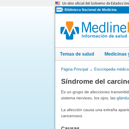
Omita
Un sitio oficial del Gobierno de Estados Un
y
Biblioteca Nacional de Medicina
vaya
al
Contenido
Temas de salud
Medicinas 
Usted
Página Principal
→
Enciclopedia médica
está
Síndrome del carcin
aquí:
Es un grupo de afecciones transmitida
sistema nervioso, los ojos, las
glándu
La afección causa una extraña aparien
cancerosos.
Causas