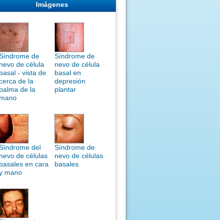
Imágenes
Síndrome de
Síndrome de
nevo de célula
nevo de célula
basal - vista de
basal en
cerca de la
depresión
palma de la
plantar
mano
Síndrome del
Síndrome de
nevo de células
nevo de células
basales en cara
basales
y mano