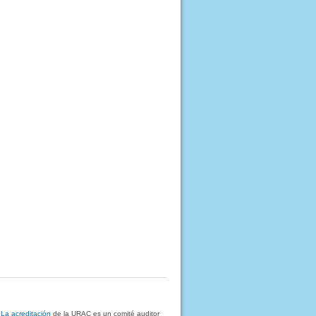
.
La acreditación
de la URAC es un comité auditor