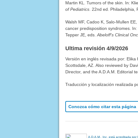
Martin KL. Tumors of the skin. In: K
of Pediatrics
. 22nd ed. Philadelphia, 
Walsh MF, Cadoo K, Salo-Mullen EE, D
cancer predisposition syndromes. In
Tepper JE, eds.
Abeloff's Clinical On
Ultima revisión 4/9/2026
Versión en inglés revisada por: Elika
Scottsdale, AZ. Also reviewed by Dav
Director, and the A.D.A.M. Editorial t
Traducción y localización realizada p
Conozca cómo citar esta página
A.D.A.M., Inc. está acreditada por