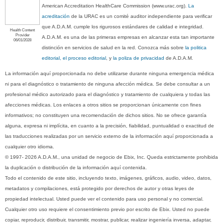
American Accreditation HealthCare Commission (www.urac.org).
La
acreditación
de la URAC es un comité auditor independiente para verificar
que A.D.A.M. cumple los rigurosos estándares de calidad e integridad.
Health Content
Provider
A.D.A.M. es una de las primeras empresas en alcanzar esta tan importante
06/01/2028
distinción en servicios de salud en la red. Conozca más sobre
la politica
editorial, el proceso editorial
, y
la poliza de privacidad
de A.D.A.M.
La información aquí proporcionada no debe utilizarse durante ninguna emergencia médica
ni para el diagnóstico o tratamiento de ninguna afección médica. Se debe consultar a un
profesional médico autorizado para el diagnóstico y tratamiento de cualquiera y todas las
afecciones médicas. Los enlaces a otros sitios se proporcionan únicamente con fines
informativos; no constituyen una recomendación de dichos sitios. No se ofrece garantía
alguna, expresa ni implícita, en cuanto a la precisión, fiabilidad, puntualidad o exactitud de
las traducciones realizadas por un servicio externo de la información aquí proporcionada a
cualquier otro idioma.
© 1997- 2026 A.D.A.M., una unidad de negocio de Ebix, Inc. Queda estrictamente prohibida
la duplicación o distribución de la información aquí contenida.
Todo el contenido de este sitio, incluyendo texto, imágenes, gráficos, audio, video, datos,
metadatos y compilaciones, está protegido por derechos de autor y otras leyes de
propiedad intelectual. Usted puede ver el contenido para uso personal y no comercial.
Cualquier otro uso requiere el consentimiento previo por escrito de Ebix. Usted no puede
copiar, reproducir, distribuir, transmitir, mostrar, publicar, realizar ingeniería inversa, adaptar,