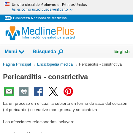
Omita
Un sitio oficial del Gobierno de Estados Unidos
y
Así es como usted puede verificarlo
vaya
Biblioteca Nacional de Medicina
al
Contenido
English
Menú
Búsqueda
Usted
Página Principal
→
Enciclopedia médica
→
Pericarditis - constrictiva
está
Pericarditis - constrictiva
aquí:
Es un proceso en el cual la cubierta en forma de saco del corazón
(el pericardio) se vuelve más gruesa y se cicatriza.
Las afecciones relacionadas incluyen: