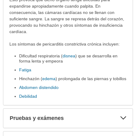
extendido.
expandirse apropiadamente cuando palpita. En
consecuencia, las cámaras cardíacas no se llenan con
suficiente sangre. La sangre se represa detrás del corazón,
provocando su hinchazón y otros síntomas de insuficiencia
cardíaca.
Los síntomas de pericarditis constrictiva crónica incluyen:
Dificultad respiratoria (
disnea
) que se desarrolla en
forma lenta y empeora
Fatiga
Hinchazón (
edema
) prolongada de las piernas y tobillos
Abdomen distendido
Debilidad
Exp
Pruebas y exámenes
sec