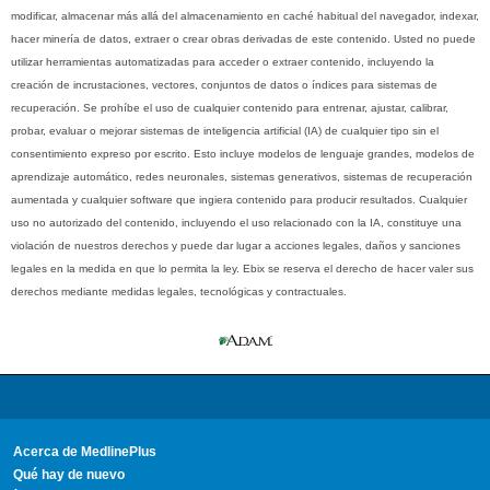
modificar, almacenar más allá del almacenamiento en caché habitual del navegador, indexar,
hacer minería de datos, extraer o crear obras derivadas de este contenido. Usted no puede
utilizar herramientas automatizadas para acceder o extraer contenido, incluyendo la
creación de incrustaciones, vectores, conjuntos de datos o índices para sistemas de
recuperación. Se prohíbe el uso de cualquier contenido para entrenar, ajustar, calibrar,
probar, evaluar o mejorar sistemas de inteligencia artificial (IA) de cualquier tipo sin el
consentimiento expreso por escrito. Esto incluye modelos de lenguaje grandes, modelos de
aprendizaje automático, redes neuronales, sistemas generativos, sistemas de recuperación
aumentada y cualquier software que ingiera contenido para producir resultados. Cualquier
uso no autorizado del contenido, incluyendo el uso relacionado con la IA, constituye una
violación de nuestros derechos y puede dar lugar a acciones legales, daños y sanciones
legales en la medida en que lo permita la ley. Ebix se reserva el derecho de hacer valer sus
derechos mediante medidas legales, tecnológicas y contractuales.
Acerca de MedlinePlus
Qué hay de nuevo