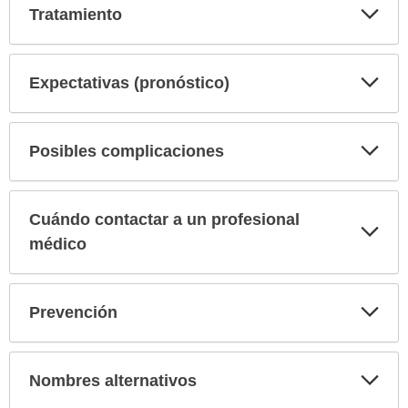
Exp
Tratamiento
sec
Exp
Expectativas (pronóstico)
sec
Exp
Posibles complicaciones
sec
Cuándo contactar a un profesional
Exp
sec
médico
Exp
Prevención
sec
Exp
Nombres alternativos
sec