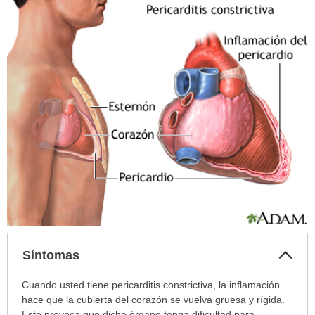
Col
Síntomas
sec
Síntomas
Cuando usted tiene pericarditis constrictiva, la inflamación
ha
hace que la cubierta del corazón se vuelva gruesa y rígida.
sido
Esto provoca que dicho órgano tenga dificultad para