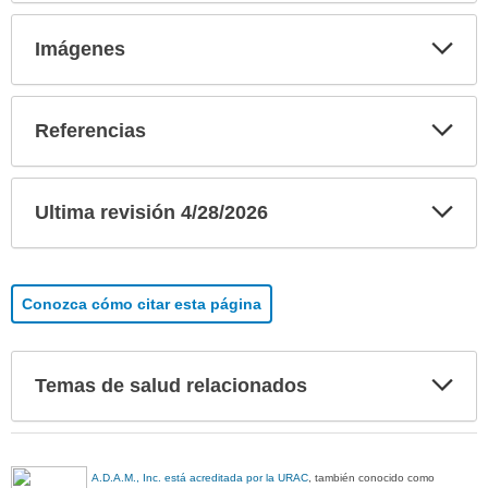
Exp
Imágenes
sec
Exp
Referencias
sec
Exp
Ultima revisión 4/28/2026
sec
Conozca cómo citar esta página
Exp
Temas de salud relacionados
sec
A.D.A.M., Inc. está acreditada por la URAC
, también conocido como