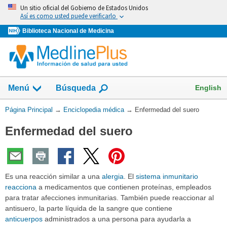
Omita
Un sitio oficial del Gobierno de Estados Unidos
y
Así es como usted puede verificarlo
vaya
Biblioteca Nacional de Medicina
al
Contenido
English
Menú
Búsqueda
Usted
Página Principal
→
Enciclopedia médica
→
Enfermedad del suero
está
Enfermedad del suero
aquí:
Es una reacción similar a una
alergia
. El
sistema inmunitario
reacciona
a medicamentos que contienen proteínas, empleados
para tratar afecciones inmunitarias. También puede reaccionar al
antisuero, la parte líquida de la sangre que contiene
anticuerpos
administrados a una persona para ayudarla a