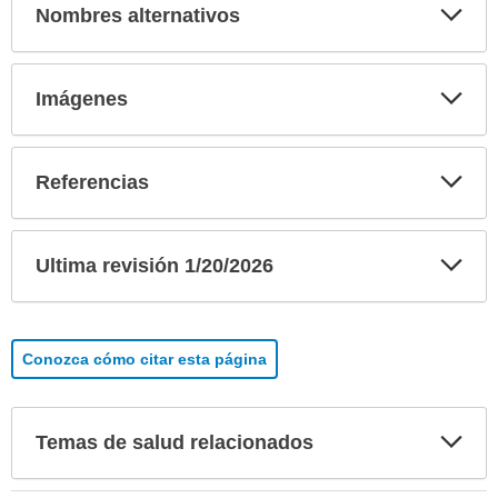
Exp
Nombres alternativos
sec
Exp
Imágenes
sec
Exp
Referencias
sec
Exp
Ultima revisión 1/20/2026
sec
Conozca cómo citar esta página
Exp
Temas de salud relacionados
sec