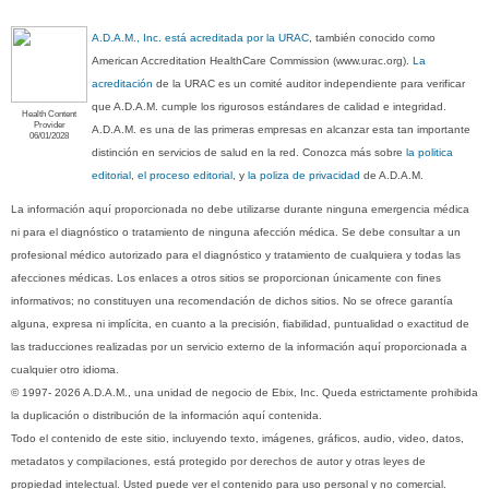
A.D.A.M., Inc. está acreditada por la URAC
, también conocido como
American Accreditation HealthCare Commission (www.urac.org).
La
acreditación
de la URAC es un comité auditor independiente para verificar
que A.D.A.M. cumple los rigurosos estándares de calidad e integridad.
Health Content
Provider
A.D.A.M. es una de las primeras empresas en alcanzar esta tan importante
06/01/2028
distinción en servicios de salud en la red. Conozca más sobre
la politica
editorial, el proceso editorial
, y
la poliza de privacidad
de A.D.A.M.
La información aquí proporcionada no debe utilizarse durante ninguna emergencia médica
ni para el diagnóstico o tratamiento de ninguna afección médica. Se debe consultar a un
profesional médico autorizado para el diagnóstico y tratamiento de cualquiera y todas las
afecciones médicas. Los enlaces a otros sitios se proporcionan únicamente con fines
informativos; no constituyen una recomendación de dichos sitios. No se ofrece garantía
alguna, expresa ni implícita, en cuanto a la precisión, fiabilidad, puntualidad o exactitud de
las traducciones realizadas por un servicio externo de la información aquí proporcionada a
cualquier otro idioma.
© 1997- 2026 A.D.A.M., una unidad de negocio de Ebix, Inc. Queda estrictamente prohibida
la duplicación o distribución de la información aquí contenida.
Todo el contenido de este sitio, incluyendo texto, imágenes, gráficos, audio, video, datos,
metadatos y compilaciones, está protegido por derechos de autor y otras leyes de
propiedad intelectual. Usted puede ver el contenido para uso personal y no comercial.