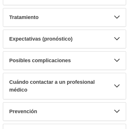
Exp
Tratamiento
sec
Exp
Expectativas (pronóstico)
sec
Exp
Posibles complicaciones
sec
Cuándo contactar a un profesional
Exp
sec
médico
Exp
Prevención
sec