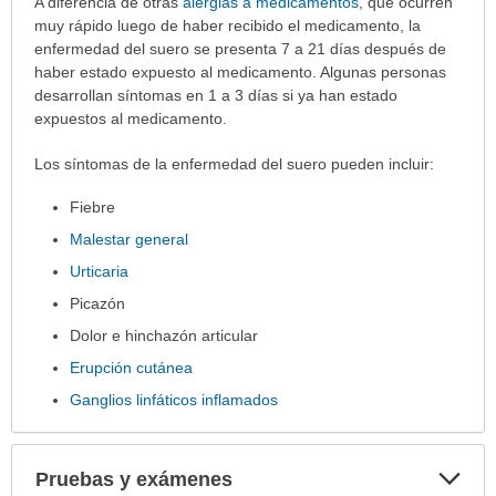
Síntomas
A diferencia de otras
alergias a medicamentos
, que ocurren
ha
muy rápido luego de haber recibido el medicamento, la
sido
enfermedad del suero se presenta 7 a 21 días después de
extendido.
haber estado expuesto al medicamento. Algunas personas
desarrollan síntomas en 1 a 3 días si ya han estado
expuestos al medicamento.
Los síntomas de la enfermedad del suero pueden incluir:
Fiebre
Malestar general
Urticaria
Picazón
Dolor e hinchazón articular
Erupción cutánea
Ganglios linfáticos inflamados
Exp
Pruebas y exámenes
sec