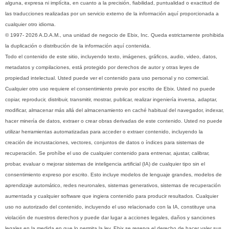
alguna, expresa ni implícita, en cuanto a la precisión, fiabilidad, puntualidad o exactitud de
las traducciones realizadas por un servicio externo de la información aquí proporcionada a
cualquier otro idioma.
© 1997- 2026 A.D.A.M., una unidad de negocio de Ebix, Inc. Queda estrictamente prohibida
la duplicación o distribución de la información aquí contenida.
Todo el contenido de este sitio, incluyendo texto, imágenes, gráficos, audio, video, datos,
metadatos y compilaciones, está protegido por derechos de autor y otras leyes de
propiedad intelectual. Usted puede ver el contenido para uso personal y no comercial.
Cualquier otro uso requiere el consentimiento previo por escrito de Ebix. Usted no puede
copiar, reproducir, distribuir, transmitir, mostrar, publicar, realizar ingeniería inversa, adaptar,
modificar, almacenar más allá del almacenamiento en caché habitual del navegador, indexar,
hacer minería de datos, extraer o crear obras derivadas de este contenido. Usted no puede
utilizar herramientas automatizadas para acceder o extraer contenido, incluyendo la
creación de incrustaciones, vectores, conjuntos de datos o índices para sistemas de
recuperación. Se prohíbe el uso de cualquier contenido para entrenar, ajustar, calibrar,
probar, evaluar o mejorar sistemas de inteligencia artificial (IA) de cualquier tipo sin el
consentimiento expreso por escrito. Esto incluye modelos de lenguaje grandes, modelos de
aprendizaje automático, redes neuronales, sistemas generativos, sistemas de recuperación
aumentada y cualquier software que ingiera contenido para producir resultados. Cualquier
uso no autorizado del contenido, incluyendo el uso relacionado con la IA, constituye una
violación de nuestros derechos y puede dar lugar a acciones legales, daños y sanciones
legales en la medida en que lo permita la ley. Ebix se reserva el derecho de hacer valer sus