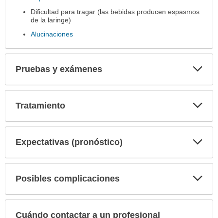
Dificultad para tragar (las bebidas producen espasmos
de la laringe)
Alucinaciones
Exp
Pruebas y exámenes
sec
Exp
Tratamiento
sec
Exp
Expectativas (pronóstico)
sec
Exp
Posibles complicaciones
sec
Cuándo contactar a un profesional