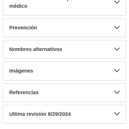
Exp
sec
médico
Exp
Prevención
sec
Exp
Nombres alternativos
sec
Exp
Imágenes
sec
Exp
Referencias
sec
Exp
Ultima revisión 8/29/2024
sec