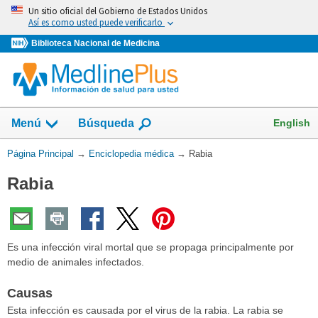
Omita
Un sitio oficial del Gobierno de Estados Unidos
y
Así es como usted puede verificarlo
vaya
Biblioteca Nacional de Medicina
al
Contenido
English
Menú
Búsqueda
Usted
Página Principal
→
Enciclopedia médica
→
Rabia
está
Rabia
aquí:
Es una infección viral mortal que se propaga principalmente por
medio de animales infectados.
Causas
Esta infección es causada por el virus de la rabia. La rabia se