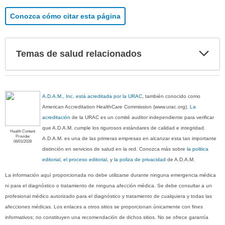
Conozca cómo citar esta página
Exp
Temas de salud relacionados
sec
A.D.A.M., Inc. está acreditada por la URAC
, también conocido como
American Accreditation HealthCare Commission (www.urac.org).
La
acreditación
de la URAC es un comité auditor independiente para verificar
que A.D.A.M. cumple los rigurosos estándares de calidad e integridad.
Health Content
Provider
A.D.A.M. es una de las primeras empresas en alcanzar esta tan importante
06/01/2028
distinción en servicios de salud en la red. Conozca más sobre
la politica
editorial, el proceso editorial
, y
la poliza de privacidad
de A.D.A.M.
La información aquí proporcionada no debe utilizarse durante ninguna emergencia médica
ni para el diagnóstico o tratamiento de ninguna afección médica. Se debe consultar a un
profesional médico autorizado para el diagnóstico y tratamiento de cualquiera y todas las
afecciones médicas. Los enlaces a otros sitios se proporcionan únicamente con fines
informativos; no constituyen una recomendación de dichos sitios. No se ofrece garantía