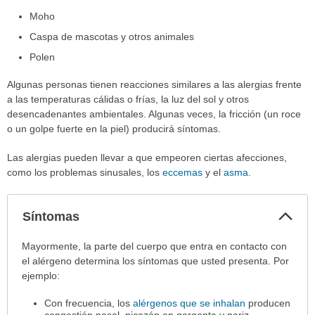
Moho
Caspa de mascotas y otros animales
Polen
Algunas personas tienen reacciones similares a las alergias frente
a las temperaturas cálidas o frías, la luz del sol y otros
desencadenantes ambientales. Algunas veces, la fricción (un roce
o un golpe fuerte en la piel) producirá síntomas.
Las alergias pueden llevar a que empeoren ciertas afecciones,
como los problemas sinusales, los
eccemas
y el
asma
.
Col
Síntomas
sec
Síntomas
Mayormente, la parte del cuerpo que entra en contacto con
ha
el alérgeno determina los síntomas que usted presenta. Por
sido
ejemplo:
extendido.
Con frecuencia, los
alérgenos que se inhalan
producen
congestión nasal, picazón en garganta y nariz,