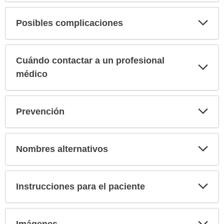
Exp
Posibles complicaciones
sec
Cuándo contactar a un profesional
Exp
sec
médico
Exp
Prevención
sec
Exp
Nombres alternativos
sec
Exp
Instrucciones para el paciente
sec
Exp
Imágenes