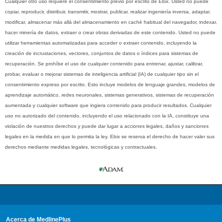
Cualquier otro uso requiere el consentimiento previo por escrito de Ebix. Usted no puede
copiar, reproducir, distribuir, transmitir, mostrar, publicar, realizar ingeniería inversa, adaptar,
modificar, almacenar más allá del almacenamiento en caché habitual del navegador, indexar,
hacer minería de datos, extraer o crear obras derivadas de este contenido. Usted no puede
utilizar herramientas automatizadas para acceder o extraer contenido, incluyendo la
creación de incrustaciones, vectores, conjuntos de datos o índices para sistemas de
recuperación. Se prohíbe el uso de cualquier contenido para entrenar, ajustar, calibrar,
probar, evaluar o mejorar sistemas de inteligencia artificial (IA) de cualquier tipo sin el
consentimiento expreso por escrito. Esto incluye modelos de lenguaje grandes, modelos de
aprendizaje automático, redes neuronales, sistemas generativos, sistemas de recuperación
aumentada y cualquier software que ingiera contenido para producir resultados. Cualquier
uso no autorizado del contenido, incluyendo el uso relacionado con la IA, constituye una
violación de nuestros derechos y puede dar lugar a acciones legales, daños y sanciones
legales en la medida en que lo permita la ley. Ebix se reserva el derecho de hacer valer sus
derechos mediante medidas legales, tecnológicas y contractuales.
Acerca de MedlinePlus