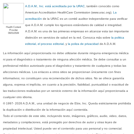
A.D.A.M., Inc. está acreditada por la URAC
, también conocido como
American Accreditation HealthCare Commission (www.urac.org).
La
acreditación
de la URAC es un comité auditor independiente para verificar
que A.D.A.M. cumple los rigurosos estándares de calidad e integridad.
Health Content
Provider
A.D.A.M. es una de las primeras empresas en alcanzar esta tan importante
06/01/2028
distinción en servicios de salud en la red. Conozca más sobre
la politica
editorial, el proceso editorial
, y
la poliza de privacidad
de A.D.A.M.
La información aquí proporcionada no debe utilizarse durante ninguna emergencia médica
ni para el diagnóstico o tratamiento de ninguna afección médica. Se debe consultar a un
profesional médico autorizado para el diagnóstico y tratamiento de cualquiera y todas las
afecciones médicas. Los enlaces a otros sitios se proporcionan únicamente con fines
informativos; no constituyen una recomendación de dichos sitios. No se ofrece garantía
alguna, expresa ni implícita, en cuanto a la precisión, fiabilidad, puntualidad o exactitud de
las traducciones realizadas por un servicio externo de la información aquí proporcionada a
cualquier otro idioma.
© 1997- 2026 A.D.A.M., una unidad de negocio de Ebix, Inc. Queda estrictamente prohibida
la duplicación o distribución de la información aquí contenida.
Todo el contenido de este sitio, incluyendo texto, imágenes, gráficos, audio, video, datos,
metadatos y compilaciones, está protegido por derechos de autor y otras leyes de
propiedad intelectual. Usted puede ver el contenido para uso personal y no comercial.