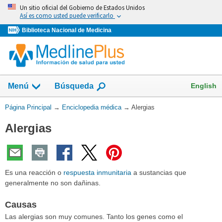
Omita
Un sitio oficial del Gobierno de Estados Unidos
y
Así es como usted puede verificarlo
vaya
Biblioteca Nacional de Medicina
al
Contenido
English
Menú
Búsqueda
Usted
Página Principal
→
Enciclopedia médica
→
Alergias
está
Alergias
aquí:
Es una reacción o
respuesta inmunitaria
a sustancias que
generalmente no son dañinas.
Causas
Las alergias son muy comunes. Tanto los genes como el