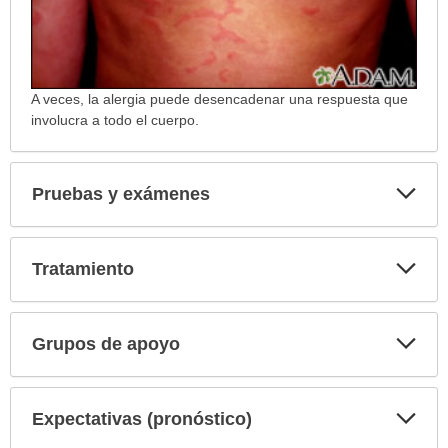
A veces, la alergia puede desencadenar una respuesta que
involucra a todo el cuerpo.
Exp
Pruebas y exámenes
sec
Exp
Tratamiento
sec
Exp
Grupos de apoyo
sec
Exp
Expectativas (pronóstico)
sec