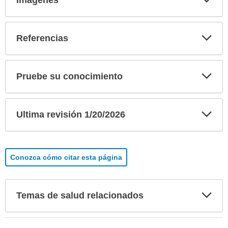
sec
Exp
Referencias
sec
Exp
Pruebe su conocimiento
sec
Exp
Ultima revisión 1/20/2026
sec
Conozca cómo citar esta página
Exp
Temas de salud relacionados
sec