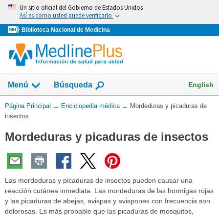
Omita
Un sitio oficial del Gobierno de Estados Unidos
y
Así es como usted puede verificarlo
vaya
Biblioteca Nacional de Medicina
al
Contenido
English
Menú
Búsqueda
Usted
Página Principal
→
Enciclopedia médica
→
Mordeduras y picaduras de
está
insectos
aquí:
Mordeduras y picaduras de insectos
Las mordeduras y picaduras de insectos pueden causar una
reacción cutánea inmediata. Las mordeduras de las hormigas rojas
y las picaduras de abejas, avispas y avispones con frecuencia son
dolorosas. Es más probable que las picaduras de mosquitos,