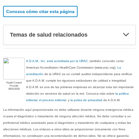
Conozca cómo citar esta página
Exp
Temas de salud relacionados
sec
A.D.A.M., Inc. está acreditada por la URAC
, también conocido como
American Accreditation HealthCare Commission (www.urac.org).
La
acreditación
de la URAC es un comité auditor independiente para verificar
que A.D.A.M. cumple los rigurosos estándares de calidad e integridad.
Health Content
Provider
A.D.A.M. es una de las primeras empresas en alcanzar esta tan importante
06/01/2028
distinción en servicios de salud en la red. Conozca más sobre
la politica
editorial, el proceso editorial
, y
la poliza de privacidad
de A.D.A.M.
La información aquí proporcionada no debe utilizarse durante ninguna emergencia médica
ni para el diagnóstico o tratamiento de ninguna afección médica. Se debe consultar a un
profesional médico autorizado para el diagnóstico y tratamiento de cualquiera y todas las
afecciones médicas. Los enlaces a otros sitios se proporcionan únicamente con fines
informativos; no constituyen una recomendación de dichos sitios. No se ofrece garantía