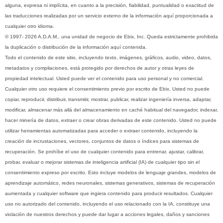
alguna, expresa ni implícita, en cuanto a la precisión, fiabilidad, puntualidad o exactitud de
las traducciones realizadas por un servicio externo de la información aquí proporcionada a
cualquier otro idioma.
© 1997- 2026 A.D.A.M., una unidad de negocio de Ebix, Inc. Queda estrictamente prohibida
la duplicación o distribución de la información aquí contenida.
Todo el contenido de este sitio, incluyendo texto, imágenes, gráficos, audio, video, datos,
metadatos y compilaciones, está protegido por derechos de autor y otras leyes de
propiedad intelectual. Usted puede ver el contenido para uso personal y no comercial.
Cualquier otro uso requiere el consentimiento previo por escrito de Ebix. Usted no puede
copiar, reproducir, distribuir, transmitir, mostrar, publicar, realizar ingeniería inversa, adaptar,
modificar, almacenar más allá del almacenamiento en caché habitual del navegador, indexar,
hacer minería de datos, extraer o crear obras derivadas de este contenido. Usted no puede
utilizar herramientas automatizadas para acceder o extraer contenido, incluyendo la
creación de incrustaciones, vectores, conjuntos de datos o índices para sistemas de
recuperación. Se prohíbe el uso de cualquier contenido para entrenar, ajustar, calibrar,
probar, evaluar o mejorar sistemas de inteligencia artificial (IA) de cualquier tipo sin el
consentimiento expreso por escrito. Esto incluye modelos de lenguaje grandes, modelos de
aprendizaje automático, redes neuronales, sistemas generativos, sistemas de recuperación
aumentada y cualquier software que ingiera contenido para producir resultados. Cualquier
uso no autorizado del contenido, incluyendo el uso relacionado con la IA, constituye una
violación de nuestros derechos y puede dar lugar a acciones legales, daños y sanciones