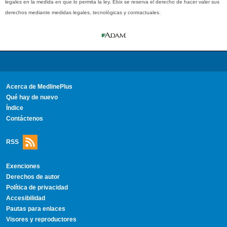
legales en la medida en que lo permita la ley. Ebix se reserva el derecho de hacer valer sus
derechos mediante medidas legales, tecnológicas y contractuales.
Acerca de MedlinePlus
Qué hay de nuevo
Índice
Contáctenos
RSS
Exenciones
Derechos de autor
Política de privacidad
Accesibilidad
Pautas para enlaces
Visores y reproductores