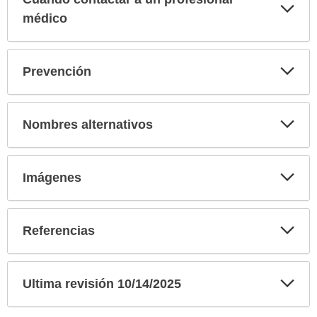
Exp
sec
médico
Exp
Prevención
sec
Exp
Nombres alternativos
sec
Exp
Imágenes
sec
Exp
Referencias
sec
Exp
Ultima revisión 10/14/2025
sec