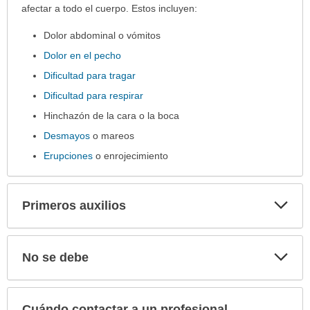
afectar a todo el cuerpo. Estos incluyen:
Dolor abdominal o vómitos
Dolor en el pecho
Dificultad para tragar
Dificultad para respirar
Hinchazón de la cara o la boca
Desmayos
o mareos
Erupciones
o enrojecimiento
Exp
Primeros auxilios
sec
Exp
No se debe
sec
Cuándo contactar a un profesional