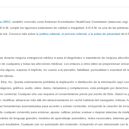
 la URAC
, también conocido como American Accreditation HealthCare Commission (www.urac.org)
.D.A.M. cumple los rigurosos estándares de calidad e integridad. A.D.A.M. es una de las primera
n la red. Conozca más sobre
la politica editorial, el proceso editorial
, y
la poliza de privacidad
de A.
rse durante ninguna emergencia médica ni para el diagnóstico o tratamiento de ninguna afección
o de cualquiera y todas las afecciones médicas. Los enlaces a otros sitios se proporcionan única
ía alguna, expresa ni implícita, en cuanto a la precisión, fiabilidad, puntualidad o exactitud de l
tro idioma.
ix, Inc. Queda estrictamente prohibida la duplicación o distribución de la información aquí con
imágenes, gráficos, audio, video, datos, metadatos y compilaciones, está protegido por derechos d
comercial. Cualquier otro uso requiere el consentimiento previo por escrito de Ebix. Usted no puede
ptar, modificar, almacenar más allá del almacenamiento en caché habitual del navegador, indexar, h
ar herramientas automatizadas para acceder o extraer contenido, incluyendo la creación de incru
ualquier contenido para entrenar, ajustar, calibrar, probar, evaluar o mejorar sistemas de inteligen
 modelos de lenguaje grandes, modelos de aprendizaje automático, redes neuronales, sistemas g
ucir resultados. Cualquier uso no autorizado del contenido, incluyendo el uso relacionado con la