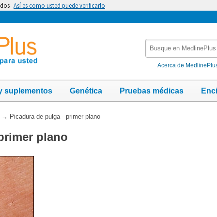
idos
Así es como usted puede verificarlo
Busque
en
MedlinePlus
Acerca de MedlinePlu
y suplementos
Genética
Pruebas médicas
Enc
→
Picadura de pulga - primer plano
primer plano