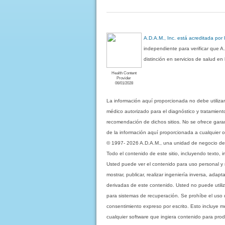
A.D.A.M., Inc. está acreditada por
independiente para verificar que A
distinción en servicios de salud e
Health Content
Provider
06/01/2028
La información aquí proporcionada no debe utiliza
médico autorizado para el diagnóstico y tratamient
recomendación de dichos sitios. No se ofrece garant
de la información aquí proporcionada a cualquier o
© 1997- 2026 A.D.A.M., una unidad de negocio de Eb
Todo el contenido de este sitio, incluyendo texto, 
Usted puede ver el contenido para uso personal y no 
mostrar, publicar, realizar ingeniería inversa, ada
derivadas de este contenido. Usted no puede utiliz
para sistemas de recuperación. Se prohíbe el uso de c
consentimiento expreso por escrito. Esto incluye
cualquier software que ingiera contenido para prod