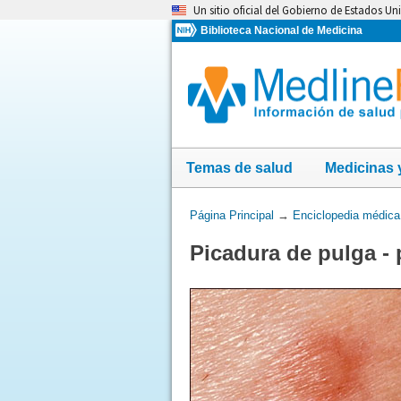
Omita
Un sitio oficial del Gobierno de Estados Un
y
Biblioteca Nacional de Medicina
vaya
al
Contenido
Temas de salud
Medicinas 
Usted
Página Principal
→
Enciclopedia médica
está
Picadura de pulga - 
aquí: