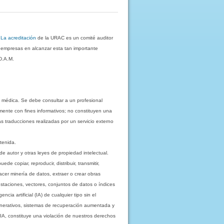
.
La acreditación
de la URAC es un comité auditor
s empresas en alcanzar esta tan importante
D.A.M.
 médica. Se debe consultar a un profesional
mente con fines informativos; no constituyen una
as traducciones realizadas por un servicio externo
tenida.
e autor y otras leyes de propiedad intelectual.
 copiar, reproducir, distribuir, transmitir,
acer minería de datos, extraer o crear obras
staciones, vectores, conjuntos de datos o índices
cia artificial (IA) de cualquier tipo sin el
enerativos, sistemas de recuperación aumentada y
 IA, constituye una violación de nuestros derechos