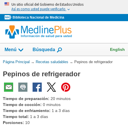
Omita
Un sitio oficial del Gobierno de Estados Unidos
y
Así es como usted puede verificarlo
vaya
Biblioteca Nacional de Medicina
al
Contenido
Mostrar
English
Menú
Búsqueda
el
campo
Usted
Página Principal
→
Recetas saludables
→
Pepinos de refrigerador
de
está
Pepinos de refrigerador
aquí:
Tiempo de preparación:
20 minutos
Tiempo de cocción:
0 minutos
Tiempo de enfriamiento:
1 a 3 días
Tiempo total:
1 a 3 días
Porciones:
10