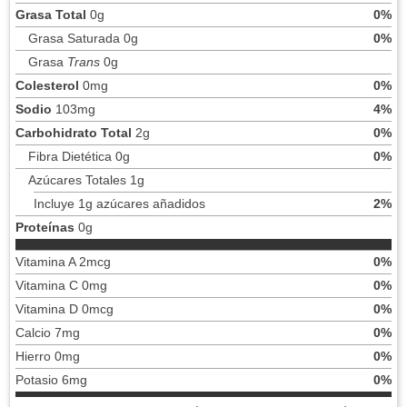
Grasa Total
0g
0%
Grasa Saturada 0g
0%
Grasa
Trans
0g
Colesterol
0mg
0%
Sodio
103mg
4%
Carbohidrato Total
2g
0%
Fibra Dietética 0g
0%
Azúcares Totales 1g
Incluye 1g azúcares añadidos
2%
Proteínas
0g
Vitamina A 2mcg
0%
Vitamina C 0mg
0%
Vitamina D 0mcg
0%
Calcio 7mg
0%
Hierro 0mg
0%
Potasio 6mg
0%