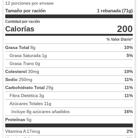
12 porciones por envase
Tamaño por ración
1 rebanada (71g)
Cantidad por ración
200
Calorías
% Valor Diario*
Grasa Total
8g
10%
Grasa Saturada 1g
5%
Grasa
Trans
0g
Colesterol
30mg
10%
Sodio
250mg
11%
Carbohidrato Total
29g
11%
Fibra Dietética 3g
11%
Azúcares Totales 11g
Incluye 8g azúcares añadidos
16%
Proteínas
5g
Vitamina A 17mcg
2%