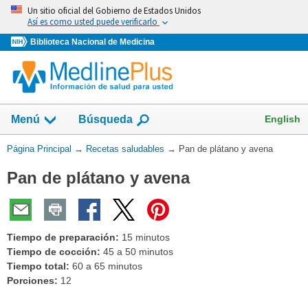
Omita
Un sitio oficial del Gobierno de Estados Unidos
y
Así es como usted puede verificarlo
vaya
Biblioteca Nacional de Medicina
al
Contenido
Mostrar
English
Menú
Búsqueda
el
campo
Usted
Página Principal
→
Recetas saludables
→
Pan de plátano y avena
de
está
Pan de plátano y avena
aquí:
Tiempo de preparación:
15 minutos
Tiempo de cocción:
45 a 50 minutos
Tiempo total:
60 a 65 minutos
Porciones:
12