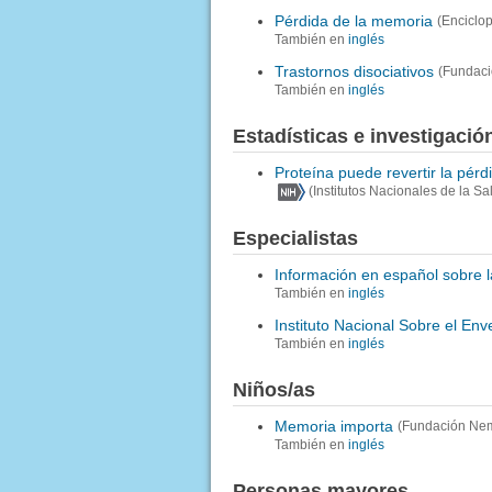
Pérdida de la memoria
(Enciclo
También en
inglés
Trastornos disociativos
(Fundaci
También en
inglés
Estadísticas e investigació
Proteína puede revertir la pér
(Institutos Nacionales de la Sa
Especialistas
Información en español sobre l
También en
inglés
Instituto Nacional Sobre el Env
También en
inglés
Niños/as
Memoria importa
(Fundación Ne
También en
inglés
Personas mayores