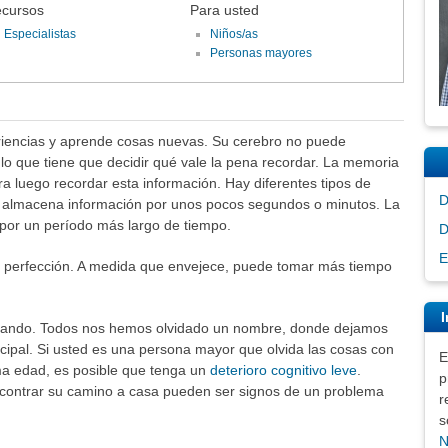
cursos
Para usted
Especialistas
Niños/as
Personas mayores
eriencias y aprende cosas nuevas. Su cerebro no puede
lo que tiene que decidir qué vale la pena recordar. La memoria
 luego recordar esta información. Hay diferentes tipos de
D
 almacena información por unos pocos segundos o minutos. La
por un período más largo de tiempo.
D
E
a perfección. A medida que envejece, puede tomar más tiempo
I
cuando. Todos nos hemos olvidado un nombre, donde dejamos
incipal. Si usted es una persona mayor que olvida las cosas con
E
ma edad, es posible que tenga un
deterioro cognitivo leve
.
p
encontrar su camino a casa pueden ser signos de un problema
r
s
N