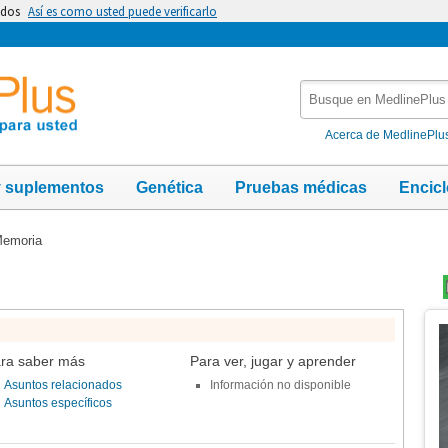
idos
Así es como usted puede verificarlo
Busque
en
MedlinePlus
Acerca de MedlinePlu
y suplementos
Genética
Pruebas médicas
Encic
emoria
Te
Im
ra saber más
Para ver, jugar y aprender
Asuntos relacionados
Información no disponible
Asuntos específicos