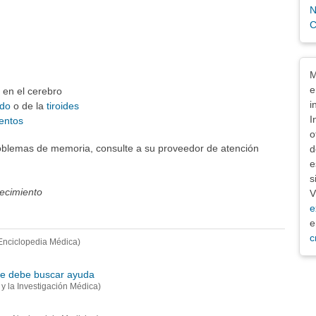
N
C
Exe
M
e
en el cerebro
i
ado
o de la
tiroides
I
entos
o
oblemas de memoria, consulte a su proveedor de atención
d
e
s
jecimiento
V
e
e
c
Enciclopedia Médica)
e debe buscar ayuda
y la Investigación Médica)