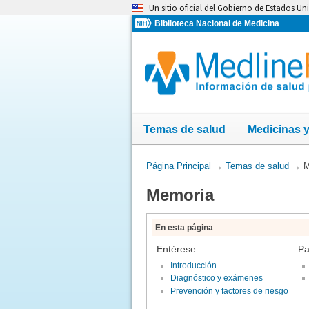
Omita
Un sitio oficial del Gobierno de Estados Un
y
Biblioteca Nacional de Medicina
vaya
al
Contenido
Temas de salud
Medicinas 
Usted
Página Principal
→
Temas de salud
→
M
está
Memoria
aquí:
En esta página
Entérese
Pa
Introducción
Diagnóstico y exámenes
Prevención y factores de riesgo