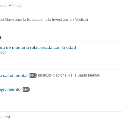
pedia Médica)
ón Mayo para la Educación y la Investigación Médica)
n
dida de memoria relacionada con la edad
lud)
a salud mental
(Instituto Nacional de la Salud Mental)
ejecimiento
mours)