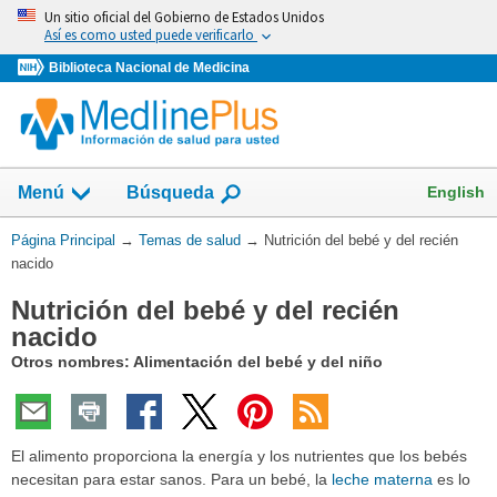
Omita
Un sitio oficial del Gobierno de Estados Unidos
y
Así es como usted puede verificarlo
vaya
Biblioteca Nacional de Medicina
al
Contenido
Mostrar
English
Menú
Búsqueda
el
campo
Usted
Página Principal
→
Temas de salud
→
Nutrición del bebé y del recién
de
está
nacido
aquí:
Nutrición del bebé y del recién
nacido
Otros nombres: Alimentación del bebé y del niño
El alimento proporciona la energía y los nutrientes que los bebés
necesitan para estar sanos. Para un bebé, la
leche materna
es lo