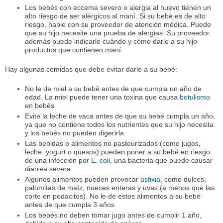
Los bebés con eccema severo o alergia al huevo tienen un
alto riesgo de ser alérgicos al maní. Si su bebé es de alto
riesgo, hable con su proveedor de atención médica. Puede
que su hijo necesite una prueba de alergias. Su proveedor
además puede indicarle cuándo y cómo darle a su hijo
productos que contienen maní
Hay algunas comidas que debe evitar darle a su bebé:
No le de miel a su bebé antes de que cumpla un año de
edad. La miel puede tener una toxina que causa
botulismo
en bebés
Evite la leche de vaca antes de que su bebé cumpla un año,
ya que no contiene todos los nutrientes que su hijo necesita
y los bebés no pueden digerirla
Las bebidas o alimentos no pasteurizados (como jugos,
leche, yogurt o quesos) pueden poner a su bebé en riesgo
de una infección por
E. coli
, una bacteria que puede causar
diarrea severa
Algunos alimentos pueden provocar
asfixia
, como dulces,
palomitas de maíz, nueces enteras y uvas (a menos que las
corte en pedacitos). No le de estos alimentos a su bebé
antes de que cumpla 3 años
Los bebés no deben tomar jugo antes de cumplir 1 año,