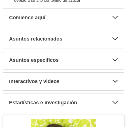
debido a su alto contenido de azúcar
Comience aquí
Expa
secci
Asuntos relacionados
Expa
secci
Asuntos específicos
Expa
secci
Interactivos y videos
Expa
secci
Estadísticas e investigación
Expa
secci
Tema