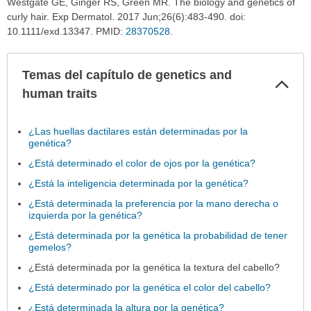
Westgate GE, Ginger RS, Green MR. The biology and genetics of
curly hair. Exp Dermatol. 2017 Jun;26(6):483-490. doi:
10.1111/exd.13347. PMID:
28370528
.
Temas del capítulo de genetics and
Col
sec
human traits
¿Las huellas dactilares están determinadas por la
genética?
¿Está determinado el color de ojos por la genética?
¿Está la inteligencia determinada por la genética?
¿Está determinada la preferencia por la mano derecha o
izquierda por la genética?
¿Está determinada por la genética la probabilidad de tener
gemelos?
¿Está determinada por la genética la textura del cabello?
¿Está determinado por la genética el color del cabello?
¿Está determinada la altura por la genética?