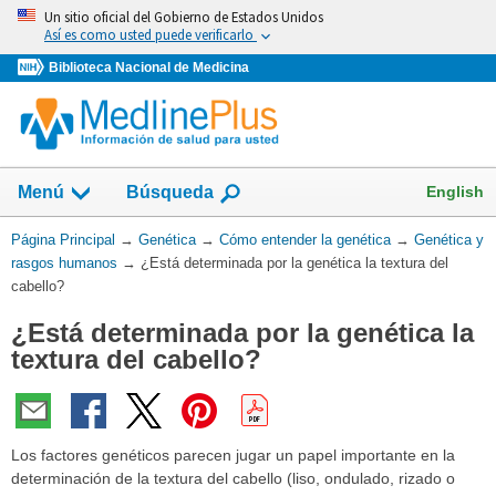
Omita
Un sitio oficial del Gobierno de Estados Unidos
y
Así es como usted puede verificarlo
vaya
Biblioteca Nacional de Medicina
al
Contenido
Mostrar
English
Menú
Búsqueda
el
campo
Usted
Página Principal
→
Genética
→
Cómo entender la genética
→
Genética y
de
está
rasgos humanos
→
¿Está determinada por la genética la textura del
aquí:
cabello?
¿Está determinada por la genética la
textura del cabello?
Los factores genéticos parecen jugar un papel importante en la
determinación de la textura del cabello (liso, ondulado, rizado o