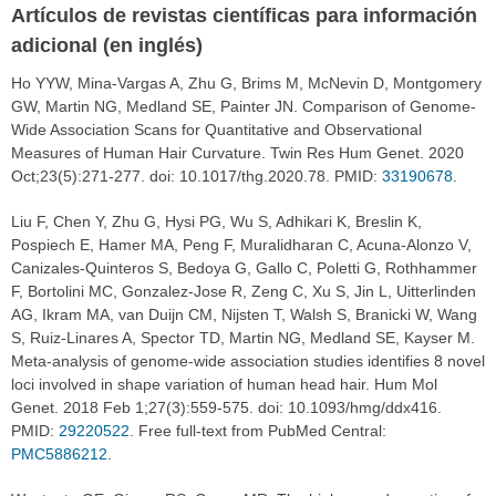
Artículos de revistas científicas para información
adicional (en inglés)
Ho YYW, Mina-Vargas A, Zhu G, Brims M, McNevin D, Montgomery
GW, Martin NG, Medland SE, Painter JN. Comparison of Genome-
Wide Association Scans for Quantitative and Observational
Measures of Human Hair Curvature. Twin Res Hum Genet. 2020
Oct;23(5):271-277. doi: 10.1017/thg.2020.78. PMID:
33190678
.
Liu F, Chen Y, Zhu G, Hysi PG, Wu S, Adhikari K, Breslin K,
Pospiech E, Hamer MA, Peng F, Muralidharan C, Acuna-Alonzo V,
Canizales-Quinteros S, Bedoya G, Gallo C, Poletti G, Rothhammer
F, Bortolini MC, Gonzalez-Jose R, Zeng C, Xu S, Jin L, Uitterlinden
AG, Ikram MA, van Duijn CM, Nijsten T, Walsh S, Branicki W, Wang
S, Ruiz-Linares A, Spector TD, Martin NG, Medland SE, Kayser M.
Meta-analysis of genome-wide association studies identifies 8 novel
loci involved in shape variation of human head hair. Hum Mol
Genet. 2018 Feb 1;27(3):559-575. doi: 10.1093/hmg/ddx416.
PMID:
29220522
. Free full-text from PubMed Central:
PMC5886212
.