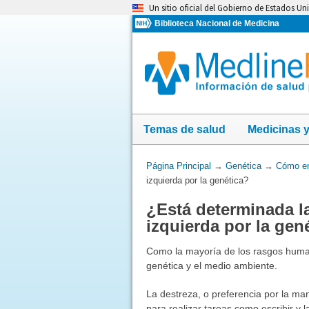
Omita
Un sitio oficial del Gobierno de Estados Un
y
Biblioteca Nacional de Medicina
vaya
al
Contenido
Temas de salud
Medicinas 
Usted
Página Principal
→
Genética
→
Cómo en
está
izquierda por la genética?
aquí:
¿Está determinada l
izquierda por la gen
Como la mayoría de los rasgos human
genética y el medio ambiente.
La destreza, o preferencia por la ma
para realizar tareas como escribir y 