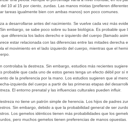
 del 10 al 15 por ciento, zurdas. Las manos mixtas (prefieren diferent
lizar tareas igualmente bien con ambas manos) son poco comunes.
a a desarrollarse antes del nacimiento. Se vuelve cada vez más eviden
. Sin embargo, se sabe poco sobre su base biológica. Es probable que 
 que diferencia los lados derecho e izquierdo del cuerpo (llamado asi
ece estar relacionada con las diferencias entre las mitades derecha e
la el movimiento en el lado izquierdo del cuerpo, mientras que el hemis
uerpo.
n controlaba la destreza. Sin embargo, estudios más recientes sugiere
 Es probable que cada uno de estos genes tenga un efecto débil por s
miento de la preferencia por la mano. Los estudios sugieren que al me
echa-izquierda del cuerpo a partir de las primeras etapas del desarrol
reza. El entorno prenatal y las influencias culturales pueden influir.
streza no tiene un patrón simple de herencia. Los hijos de padres zu
iestros. Sin embargo, debido a que la probabilidad general de ser zurdo
estros. Los gemelos idénticos tienen más probabilidades que los gemelo
zurdos, pero muchos gemelos tienen preferencias de manos opuestas.