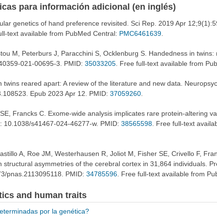
ficas para información adicional (en inglés)
ar genetics of hand preference revisited. Sci Rep. 2019 Apr 12;9(1):
full-text available from PubMed Central:
PMC6461639
.
stou M, Peterburs J, Paracchini S, Ocklenburg S. Handedness in twins
/s40359-021-00695-3. PMID:
35033205
. Free full-text available from P
twins reared apart: A review of the literature and new data. Neurops
23.108523. Epub 2023 Apr 12. PMID:
37059260
.
 SE, Francks C. Exome-wide analysis implicates rare protein-altering 
i: 10.1038/s41467-024-46277-w. PMID:
38565598
. Free full-text avai
astillo A, Roe JM, Westerhausen R, Joliot M, Fisher SE, Crivello F, Fr
h structural asymmetries of the cerebral cortex in 31,864 individuals. 
073/pnas.2113095118. PMID:
34785596
. Free full-text available from 
tics and human traits
determinadas por la genética?