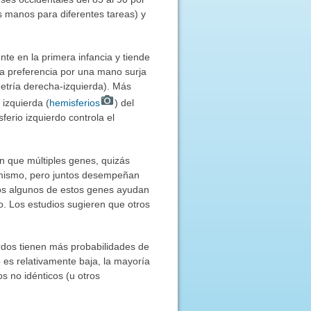
es manos para diferentes tareas) y
te en la primera infancia y tiende
la preferencia por una mano surja
metría derecha-izquierda). Más
 izquierda (
hemisferios
) del
ferio izquierdo controla el
n que múltiples genes, quizás
í mismo, pero juntos desempeñan
nos algunos de estos genes ayudan
lo. Los estudios sugieren que otros
rdos tienen más probabilidades de
 es relativamente baja, la mayoría
s no idénticos (u otros