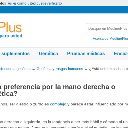
idos
Así es como usted puede verificarlo
Busque
en
MedlinePlus
Acerca de MedlinePlu
y suplementos
Genética
Pruebas médicas
Encic
tender la genética
→
Genética y rasgos humanos
→
¿Está determinada la p
a preferencia por la mano derecha o
ética?
os, ser diestro o zurdo es
complejo
y parece estar influenciado por mú
no derecha o izquierda, es la tendencia a ser más hábil y cómodo al us
lanzar una pelota. Aunque el porcentaje varía a nivel mundial, en los pa