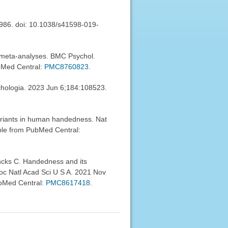
5986. doi: 10.1038/s41598-019-
: meta-analyses. BMC Psychol.
ubMed Central:
PMC8760823
.
ychologia. 2023 Jun 6;184:108523.
variants in human handedness. Nat
lable from PubMed Central:
ancks C. Handedness and its
Proc Natl Acad Sci U S A. 2021 Nov
PubMed Central:
PMC8617418
.