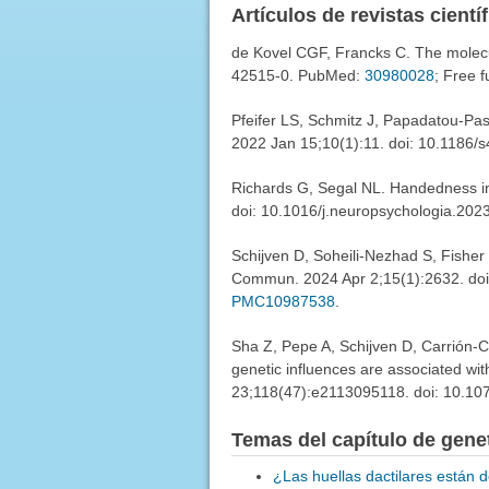
Artículos de revistas cientí
de Kovel CGF, Francks C. The molecul
42515-0. PubMed:
30980028
; Free 
Pfeifer LS, Schmitz J, Papadatou-Pa
2022 Jan 15;10(1):11. doi: 10.1186
Richards G, Segal NL. Handedness in 
doi: 10.1016/j.neuropsychologia.20
Schijven D, Soheili-Nezhad S, Fisher
Commun. 2024 Apr 2;15(1):2632. do
PMC10987538
.
Sha Z, Pepe A, Schijven D, Carrión-C
genetic influences are associated wit
23;118(47):e2113095118. doi: 10.1
Temas del capítulo de gene
¿Las huellas dactilares están 