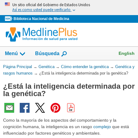
Omita
Un sitio oficial del Gobierno de Estados Unidos
y
Así es como usted puede verificarlo
vaya
Biblioteca Nacional de Medicina
al
Contenido
Mostrar
English
Menú
Búsqueda
el
campo
Usted
Página Principal
→
Genética
→
Cómo entender la genética
→
Genética y
de
está
rasgos humanos
→
¿Está la inteligencia determinada por la genética?
aquí:
¿Está la inteligencia determinada por
la genética?
Como la mayoría de los aspectos del comportamiento y la
cognición humana, la inteligencia es un rasgo
complejo
que está
influenciado por factores genéticos y ambientales.