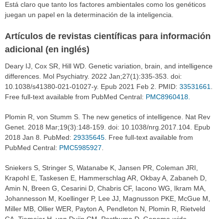
Está claro que tanto los factores ambientales como los genéticos
juegan un papel en la determinación de la inteligencia.
Artículos de revistas científicas para información
adicional (en inglés)
Deary IJ, Cox SR, Hill WD. Genetic variation, brain, and intelligence
differences. Mol Psychiatry. 2022 Jan;27(1):335-353. doi:
10.1038/s41380-021-01027-y. Epub 2021 Feb 2. PMID:
33531661
.
Free full-text available from PubMed Central:
PMC8960418.
Plomin R, von Stumm S. The new genetics of intelligence. Nat Rev
Genet. 2018 Mar;19(3):148-159. doi: 10.1038/nrg.2017.104. Epub
2018 Jan 8. PubMed:
29335645
. Free full-text available from
PubMed Central:
PMC5985927
.
Sniekers S, Stringer S, Watanabe K, Jansen PR, Coleman JRI,
Krapohl E, Taskesen E, Hammerschlag AR, Okbay A, Zabaneh D,
Amin N, Breen G, Cesarini D, Chabris CF, Iacono WG, Ikram MA,
Johannesson M, Koellinger P, Lee JJ, Magnusson PKE, McGue M,
Miller MB, Ollier WER, Payton A, Pendleton N, Plomin R, Rietveld
CA, Tiemeier H, van Duijn CM, Posthuma D. Genome-wide