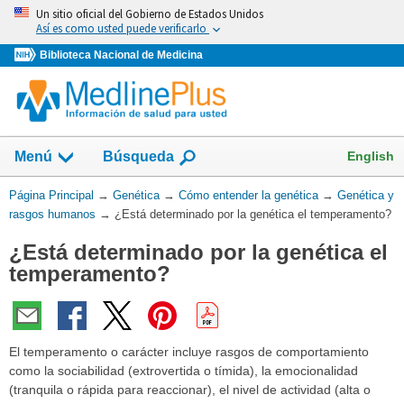
Omita
Un sitio oficial del Gobierno de Estados Unidos
y
Así es como usted puede verificarlo
vaya
Biblioteca Nacional de Medicina
al
Contenido
Mostrar
English
Menú
Búsqueda
el
campo
Usted
Página Principal
→
Genética
→
Cómo entender la genética
→
Genética y
de
está
rasgos humanos
→
¿Está determinado por la genética el temperamento?
aquí:
¿Está determinado por la genética el
temperamento?
El temperamento o carácter incluye rasgos de comportamiento
como la sociabilidad (extrovertida o tímida), la emocionalidad
(tranquila o rápida para reaccionar), el nivel de actividad (alta o