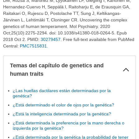
DM, Rozsa S, Martinez M, Lyytikäinen LP, Giegling I, Kähönen M,
Hernandez-Cuervo H, Seppälä I, Raitoharju E, de Erausquin GA,
Raitakari O, Rujescu D, Postolache TT, Sung J, Keltikangas-
Järvinen L, Lehtimäki T, Cloninger CR. Uncovering the complex
genetics of human temperament. Mol Psychiatry. 2020
Oct;25(10):2275-2294. doi: 10.1038/s41380-018-0264-5. Epub
2018 Oct 2. PMID:
30279457
. Free full-text available from PubMed
Central:
PMC7515831
.
Temas del capítulo de genetics and
Col
sec
human traits
¿Las huellas dactilares están determinadas por la
genética?
¿Está determinado el color de ojos por la genética?
¿Está la inteligencia determinada por la genética?
¿Está determinada la preferencia por la mano derecha o
izquierda por la genética?
¿Está determinada por la genética la probabilidad de tener