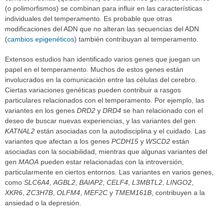
(o polimorfismos) se combinan para influir en las características
individuales del temperamento. Es probable que otras
modificaciones del ADN que no alteran las secuencias del ADN
(
cambios epigenéticos
) también contribuyan al temperamento.
Extensos estudios han identificado varios genes que juegan un
papel en el temperamento. Muchos de estos genes están
involucrados en la comunicación entre las células del cerebro.
Ciertas variaciones genéticas pueden contribuir a rasgos
particulares relacionados con el temperamento. Por ejemplo, las
variantes en los genes
DRD2
y
DRD4
se han relacionado con el
deseo de buscar nuevas experiencias, y las variantes del gen
KATNAL2
están asociadas con la autodisciplina y el cuidado. Las
variantes que afectan a los genes
PCDH15
y
WSCD2
están
asociadas con la sociabilidad, mientras que algunas variantes del
gen
MAOA
pueden estar relacionadas con la introversión,
particularmente en ciertos entornos. Las variantes en varios genes,
como
SLC6A4
,
AGBL2
,
BAIAP2
,
CELF4
,
L3MBTL2
,
LINGO2
,
XKR6
,
ZC3H7B
,
OLFM4
,
MEF2C
y
TMEM161B
, contribuyen a la
ansiedad o la depresión.