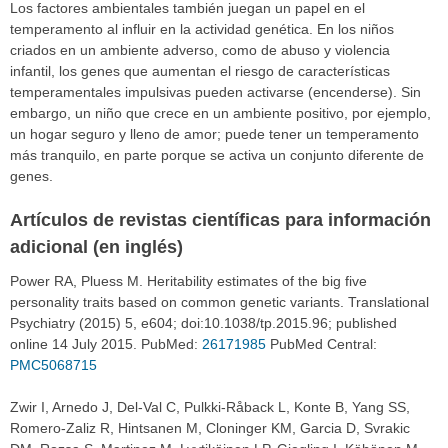
Los factores ambientales también juegan un papel en el
temperamento al influir en la actividad genética. En los niños
criados en un ambiente adverso, como de abuso y violencia
infantil, los genes que aumentan el riesgo de características
temperamentales impulsivas pueden activarse (encenderse). Sin
embargo, un niño que crece en un ambiente positivo, por ejemplo,
un hogar seguro y lleno de amor; puede tener un temperamento
más tranquilo, en parte porque se activa un conjunto diferente de
genes.
Artículos de revistas científicas para información
adicional (en inglés)
Power RA, Pluess M. Heritability estimates of the big five
personality traits based on common genetic variants. Translational
Psychiatry (2015) 5, e604; doi:10.1038/tp.2015.96; published
online 14 July 2015. PubMed:
26171985
PubMed Central:
PMC5068715
Zwir I, Arnedo J, Del-Val C, Pulkki-Råback L, Konte B, Yang SS,
Romero-Zaliz R, Hintsanen M, Cloninger KM, Garcia D, Svrakic