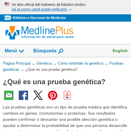
Omita
Un sitio oficial del Gobierno de Estados Unidos
y
Así es como usted puede verificarlo
vaya
Biblioteca Nacional de Medicina
al
Contenido
Mostrar
English
Menú
Búsqueda
el
campo
Usted
Página Principal
→
Genética
→
Cómo entender la genética
→
Pruebas
de
está
genéticas
→
¿Qué es una prueba genética?
aquí:
¿Qué es una prueba genética?
Las pruebas genéticas son un tipo de prueba médica que identifica
cambios en genes, cromosomas o proteínas. Sus resultados
pueden confirmar o descartar una posible afección genética o
ayudar a determinar la probabilidad de que una persona desarrolle