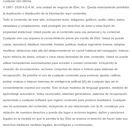
cualquier otro idioma.
© 1997- 2026 A.D.A.M., una unidad de negocio de Ebix, Inc. Queda estrictamente prohibida
la duplicación o distribución de la información aquí contenida.
Todo el contenido de este sitio, incluyendo texto, imágenes, gráficos, audio, video, datos,
metadatos y compilaciones, está protegido por derechos de autor y otras leyes de
propiedad intelectual. Usted puede ver el contenido para uso personal y no comercial.
Cualquier otro uso requiere el consentimiento previo por escrito de Ebix. Usted no puede
copiar, reproducir, distribuir, transmitir, mostrar, publicar, realizar ingeniería inversa, adaptar,
modificar, almacenar más allá del almacenamiento en caché habitual del navegador, indexar,
hacer minería de datos, extraer o crear obras derivadas de este contenido. Usted no puede
utilizar herramientas automatizadas para acceder o extraer contenido, incluyendo la
creación de incrustaciones, vectores, conjuntos de datos o índices para sistemas de
recuperación. Se prohíbe el uso de cualquier contenido para entrenar, ajustar, calibrar,
probar, evaluar o mejorar sistemas de inteligencia artificial (IA) de cualquier tipo sin el
consentimiento expreso por escrito. Esto incluye modelos de lenguaje grandes, modelos de
aprendizaje automático, redes neuronales, sistemas generativos, sistemas de recuperación
aumentada y cualquier software que ingiera contenido para producir resultados. Cualquier
uso no autorizado del contenido, incluyendo el uso relacionado con la IA, constituye una
violación de nuestros derechos y puede dar lugar a acciones legales, daños y sanciones
legales en la medida en que lo permita la ley. Ebix se reserva el derecho de hacer valer sus
derechos mediante medidas legales, tecnológicas y contractuales.