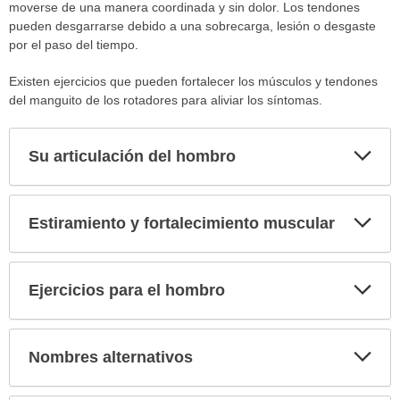
moverse de una manera coordinada y sin dolor. Los tendones
pueden desgarrarse debido a una sobrecarga, lesión o desgaste
por el paso del tiempo.
Existen ejercicios que pueden fortalecer los músculos y tendones
del manguito de los rotadores para aliviar los síntomas.
Exp
Su articulación del hombro
sec
Exp
Estiramiento y fortalecimiento muscular
sec
Exp
Ejercicios para el hombro
sec
Exp
Nombres alternativos
sec