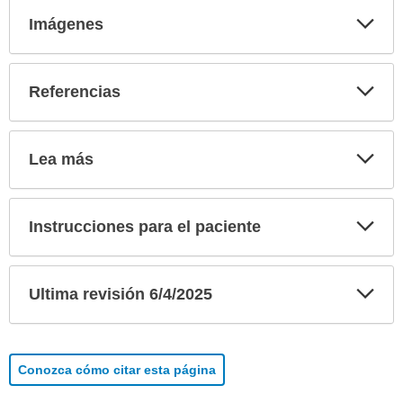
Exp
Imágenes
sec
Exp
Referencias
sec
Exp
Lea más
sec
Exp
Instrucciones para el paciente
sec
Exp
Ultima revisión 6/4/2025
sec
Conozca cómo citar esta página