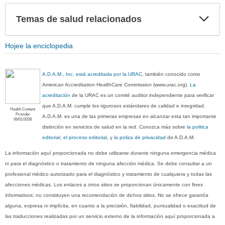
Exp
Temas de salud relacionados
sec
Hojee la enciclopedia
A.D.A.M., Inc. está acreditada por la URAC
, también conocido como
American Accreditation HealthCare Commission (www.urac.org).
La
acreditación
de la URAC es un comité auditor independiente para verificar
que A.D.A.M. cumple los rigurosos estándares de calidad e integridad.
Health Content
Provider
A.D.A.M. es una de las primeras empresas en alcanzar esta tan importante
06/01/2028
distinción en servicios de salud en la red. Conozca más sobre
la politica
editorial, el proceso editorial
, y
la poliza de privacidad
de A.D.A.M.
La información aquí proporcionada no debe utilizarse durante ninguna emergencia médica
ni para el diagnóstico o tratamiento de ninguna afección médica. Se debe consultar a un
profesional médico autorizado para el diagnóstico y tratamiento de cualquiera y todas las
afecciones médicas. Los enlaces a otros sitios se proporcionan únicamente con fines
informativos; no constituyen una recomendación de dichos sitios. No se ofrece garantía
alguna, expresa ni implícita, en cuanto a la precisión, fiabilidad, puntualidad o exactitud de
las traducciones realizadas por un servicio externo de la información aquí proporcionada a