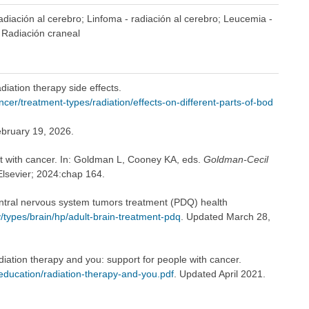
radiación al cerebro; Linfoma - radiación al cerebro; Leucemia -
 Radiación craneal
iation therapy side effects.
r/treatment-types/radiation/effects-on-different-parts-of-bod
bruary 19, 2026.
t with cancer. In: Goldman L, Cooney KA, eds.
Goldman-Cecil
 Elsevier; 2024:chap 164.
entral nervous system tumors treatment (PDQ) health
types/brain/hp/adult-brain-treatment-pdq
. Updated March 28,
diation therapy and you: support for people with cancer.
education/radiation-therapy-and-you.pdf
. Updated April 2021.