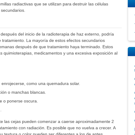
illas radiactivas que se utilizan para destruir las células
 secundarios.
spués del inicio de la radioterapia de haz externo, podría
de tratamiento. La mayoría de estos efectos secundarios
semanas después de que tratamiento haya terminado. Estos
 quimioterapias, medicamentos y una excesiva exposición al
de enrojecerse, como una quemadura solar.
ación o manchas blancas.
se o ponerse oscura.
.
ente las cejas pueden comenzar a caerse aproximadamente 2
amiento con radiación. Es posible que no vuelva a crecer. A
su textura o color pueden ser diferentes a los de antes.