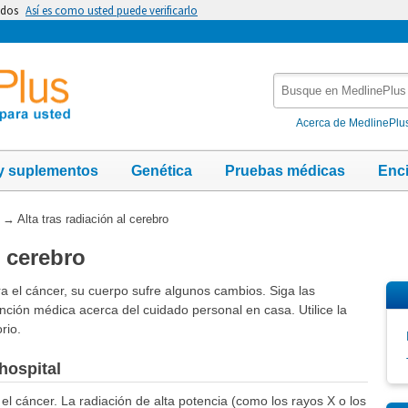
idos
Así es como usted puede verificarlo
Busque
en
MedlinePlus
Acerca de MedlinePlu
y suplementos
Genética
Pruebas médicas
Enc
→
Alta tras radiación al cerebro
l cerebro
a el cáncer, su cuerpo sufre algunos cambios. Siga las
nción médica acerca del cuidado personal en casa. Utilice la
rio.
hospital
 el cáncer. La radiación de alta potencia (como los rayos X o los