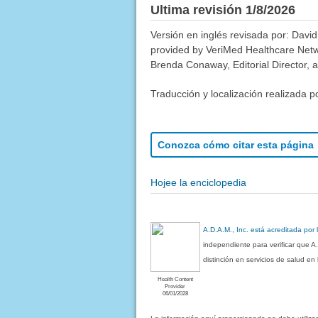
Ultima revisión 1/8/2026
Versión en inglés revisada por: David
provided by VeriMed Healthcare Netw
Brenda Conaway, Editorial Director, a
Traducción y localización realizada p
Conozca cómo citar esta página
Hojee la enciclopedia
A.D.A.M., Inc. está acreditada por
independiente para verificar que A
distinción en servicios de salud e
Health Content
Provider
06/01/2028