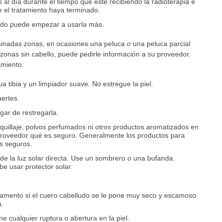
al día durante el tiempo que esté recibiendo la radioterapia e
el tratamiento haya terminado.
ndo puede empezar a usarla más.
minadas zonas, en ocasiones una peluca o una peluca parcial
s zonas sin cabello, puede pedirle información a su proveedor.
amiento:
 tibia y un limpiador suave. No estregue la piel.
uertes.
ar de restregarla.
quillaje, polvos perfumados ni otros productos aromatizados en
 proveedor qué es seguro. Generalmente los productos para
s seguros.
de la luz solar directa. Use un sombrero o una bufanda.
e usar protector solar.
icamento si el cuero cabelludo se le pone muy seco y escamoso
a.
e cualquier ruptura o abertura en la piel.