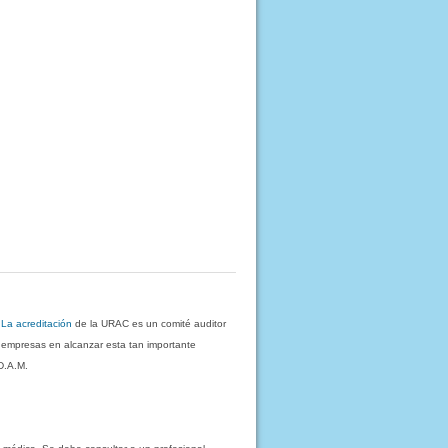
.
La acreditación
de la URAC es un comité auditor
s empresas en alcanzar esta tan importante
D.A.M.