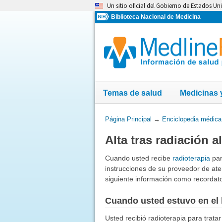
Omita
Un sitio oficial del Gobierno de Estados Un
y
Biblioteca Nacional de Medicina
vaya
al
Contenido
Temas de salud
Medicinas 
Usted
Página Principal
→
Enciclopedia médica
está
Alta tras radiación a
aquí:
Cuando usted recibe
radioterapia
par
instrucciones de su proveedor de ate
siguiente información como recordato
Cuando usted estuvo en el 
Usted recibió radioterapia para tratar