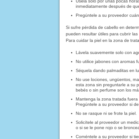
Úsela solo por unas pocas horas 
inmediatamente después de que 
Pregúntele a su proveedor cuá
Si sufre pérdida de cabello en deter
pueden resultar útiles para cubrir la
Para cuidar la piel en la zona de trat
Lávela suavemente solo con agua
No utilice jabones con aromas f
Séquela dando palmaditas en lug
No use lociones, ungüentos, ma
esta zona sin preguntarle a su
bebés o sin perfume son los má
Mantenga la zona tratada fuera 
Pregúntele a su proveedor si deb
No se rasque ni se frote la piel.
Solicítele al proveedor un med
o si se le pone rojo o se bronce
Coméntele a su proveedor si tien