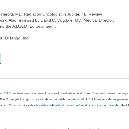
 Herold, MD, Radiation Oncologist in Jupiter, FL. Review
ork. Also reviewed by David C. Dugdale, MD, Medical Director,
nd the A.D.A.M. Editorial team.
or: DrTango, Inc.
 la URAC
, también conocido como American Accreditation HealthCare Commission (www.urac.org)
.D.A.M. cumple los rigurosos estándares de calidad e integridad. A.D.A.M. es una de las primera
n la red. Conozca más sobre
la politica editorial, el proceso editorial
, y
la poliza de privacidad
de A.