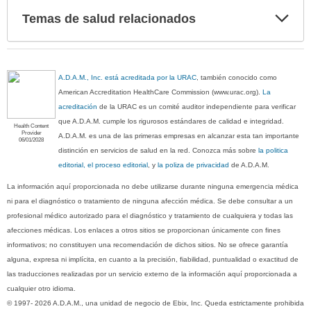
Exp
Temas de salud relacionados
sec
A.D.A.M., Inc. está acreditada por la URAC
, también conocido como
American Accreditation HealthCare Commission (www.urac.org).
La
acreditación
de la URAC es un comité auditor independiente para verificar
que A.D.A.M. cumple los rigurosos estándares de calidad e integridad.
Health Content
Provider
A.D.A.M. es una de las primeras empresas en alcanzar esta tan importante
06/01/2028
distinción en servicios de salud en la red. Conozca más sobre
la politica
editorial, el proceso editorial
, y
la poliza de privacidad
de A.D.A.M.
La información aquí proporcionada no debe utilizarse durante ninguna emergencia médica
ni para el diagnóstico o tratamiento de ninguna afección médica. Se debe consultar a un
profesional médico autorizado para el diagnóstico y tratamiento de cualquiera y todas las
afecciones médicas. Los enlaces a otros sitios se proporcionan únicamente con fines
informativos; no constituyen una recomendación de dichos sitios. No se ofrece garantía
alguna, expresa ni implícita, en cuanto a la precisión, fiabilidad, puntualidad o exactitud de
las traducciones realizadas por un servicio externo de la información aquí proporcionada a
cualquier otro idioma.
© 1997- 2026 A.D.A.M., una unidad de negocio de Ebix, Inc. Queda estrictamente prohibida