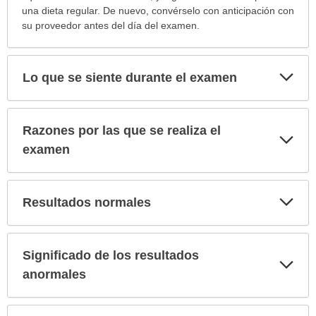
una dieta regular. De nuevo, convérselo con anticipación con
su proveedor antes del día del examen.
Exp
Lo que se siente durante el examen
sec
Razones por las que se realiza el
Exp
sec
examen
Exp
Resultados normales
sec
Significado de los resultados
Exp
sec
anormales