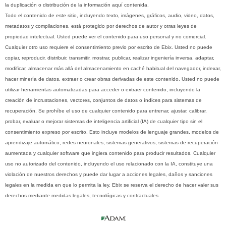
la duplicación o distribución de la información aquí contenida.
Todo el contenido de este sitio, incluyendo texto, imágenes, gráficos, audio, video, datos,
metadatos y compilaciones, está protegido por derechos de autor y otras leyes de
propiedad intelectual. Usted puede ver el contenido para uso personal y no comercial.
Cualquier otro uso requiere el consentimiento previo por escrito de Ebix. Usted no puede
copiar, reproducir, distribuir, transmitir, mostrar, publicar, realizar ingeniería inversa, adaptar,
modificar, almacenar más allá del almacenamiento en caché habitual del navegador, indexar,
hacer minería de datos, extraer o crear obras derivadas de este contenido. Usted no puede
utilizar herramientas automatizadas para acceder o extraer contenido, incluyendo la
creación de incrustaciones, vectores, conjuntos de datos o índices para sistemas de
recuperación. Se prohíbe el uso de cualquier contenido para entrenar, ajustar, calibrar,
probar, evaluar o mejorar sistemas de inteligencia artificial (IA) de cualquier tipo sin el
consentimiento expreso por escrito. Esto incluye modelos de lenguaje grandes, modelos de
aprendizaje automático, redes neuronales, sistemas generativos, sistemas de recuperación
aumentada y cualquier software que ingiera contenido para producir resultados. Cualquier
uso no autorizado del contenido, incluyendo el uso relacionado con la IA, constituye una
violación de nuestros derechos y puede dar lugar a acciones legales, daños y sanciones
legales en la medida en que lo permita la ley. Ebix se reserva el derecho de hacer valer sus
derechos mediante medidas legales, tecnológicas y contractuales.