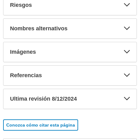
Exp
Riesgos
sec
Exp
Nombres alternativos
sec
Exp
Imágenes
sec
Exp
Referencias
sec
Exp
Ultima revisión 8/12/2024
sec
Conozca cómo citar esta página