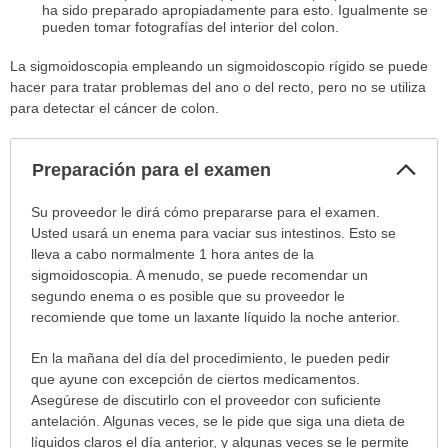
ha sido preparado apropiadamente para esto. Igualmente se
pueden tomar fotografías del interior del colon.
La sigmoidoscopia empleando un sigmoidoscopio rígido se puede
hacer para tratar problemas del ano o del recto, pero no se utiliza
para detectar el cáncer de colon.
Col
Preparación para el examen
sec
Preparación
Su proveedor le dirá cómo prepararse para el examen.
para
Usted usará un enema para vaciar sus intestinos. Esto se
el
lleva a cabo normalmente 1 hora antes de la
examen
sigmoidoscopia. A menudo, se puede recomendar un
ha
segundo enema o es posible que su proveedor le
sido
recomiende que tome un laxante líquido la noche anterior.
extendido.
En la mañana del día del procedimiento, le pueden pedir
que ayune con excepción de ciertos medicamentos.
Asegúrese de discutirlo con el proveedor con suficiente
antelación. Algunas veces, se le pide que siga una dieta de
líquidos claros el día anterior, y algunas veces se le permite