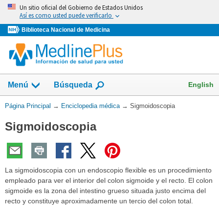
Omita
Un sitio oficial del Gobierno de Estados Unidos
y
Así es como usted puede verificarlo
vaya
Biblioteca Nacional de Medicina
al
Contenido
English
Menú
Búsqueda
Usted
Página Principal
→
Enciclopedia médica
→
Sigmoidoscopia
está
Sigmoidoscopia
aquí:
La sigmoidoscopia con un endoscopio flexible es un procedimiento
empleado para ver el interior del colon sigmoide y el recto. El colon
sigmoide es la zona del intestino grueso situada justo encima del
recto y constituye aproximadamente un tercio del colon total.