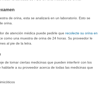
 examen
ra de orina, esta se analizará en un laboratorio. Esto se
e orina.
dor de atención médica puede pedirle que
recolecte su orina en
oce como una muestra de orina de 24 horas. Su proveedor le
es al pie de la letra.
n
eje de tomar ciertas medicinas que pueden interferir con los
 hablarle a su proveedor acerca de todas las medicinas que
imicóticos