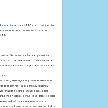
.
La acreditación
de la URAC es un comité auditor
s empresas en alcanzar esta tan importante
D.A.M.
 médica. Se debe consultar a un profesional
mente con fines informativos; no constituyen una
as traducciones realizadas por un servicio externo
tenida.
e autor y otras leyes de propiedad intelectual.
 copiar, reproducir, distribuir, transmitir,
acer minería de datos, extraer o crear obras
staciones, vectores, conjuntos de datos o índices
cia artificial (IA) de cualquier tipo sin el
enerativos, sistemas de recuperación aumentada y