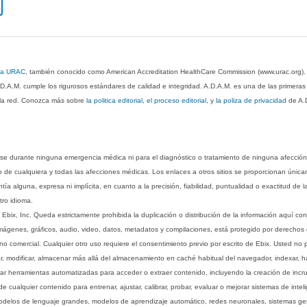
 la URAC
, también conocido como American Accreditation HealthCare Commission (www.urac.org)
.D.A.M. cumple los rigurosos estándares de calidad e integridad. A.D.A.M. es una de las primera
n la red. Conozca más sobre
la politica editorial, el proceso editorial
, y
la poliza de privacidad
de A.
rse durante ninguna emergencia médica ni para el diagnóstico o tratamiento de ninguna afección
o de cualquiera y todas las afecciones médicas. Los enlaces a otros sitios se proporcionan única
ía alguna, expresa ni implícita, en cuanto a la precisión, fiabilidad, puntualidad o exactitud de l
tro idioma.
ix, Inc. Queda estrictamente prohibida la duplicación o distribución de la información aquí con
imágenes, gráficos, audio, video, datos, metadatos y compilaciones, está protegido por derechos d
comercial. Cualquier otro uso requiere el consentimiento previo por escrito de Ebix. Usted no puede
ptar, modificar, almacenar más allá del almacenamiento en caché habitual del navegador, indexar, h
ar herramientas automatizadas para acceder o extraer contenido, incluyendo la creación de incru
ualquier contenido para entrenar, ajustar, calibrar, probar, evaluar o mejorar sistemas de inteligen
 modelos de lenguaje grandes, modelos de aprendizaje automático, redes neuronales, sistemas g