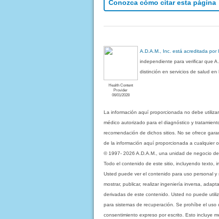
Conozca cómo citar esta página
A.D.A.M., Inc. está acreditada por
independiente para verificar que A
distinción en servicios de salud e
Health Content
Provider
06/01/2028
La información aquí proporcionada no debe utiliza
médico autorizado para el diagnóstico y tratamient
recomendación de dichos sitios. No se ofrece garant
de la información aquí proporcionada a cualquier o
© 1997- 2026 A.D.A.M., una unidad de negocio de Eb
Todo el contenido de este sitio, incluyendo texto, 
Usted puede ver el contenido para uso personal y no 
mostrar, publicar, realizar ingeniería inversa, ada
derivadas de este contenido. Usted no puede utiliz
para sistemas de recuperación. Se prohíbe el uso de c
consentimiento expreso por escrito. Esto incluye