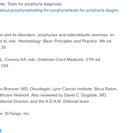
e. Tests for porphyria diagnosis.
about-porphyria/testing-for-porphyria/tests-for-porphyria-diagno
s and its disorders: porphyrias and sideroblastic anemias. In:
t al, eds.
Hematology: Basic Principles and Practice
. 8th ed.
 39.
n L, Cooney KA, eds.
Goldman-Cecil Medicine
. 27th ed.
 194.
en Brenner, MD, Oncologist, Lynn Cancer Institute, Boca Raton,
thcare Network. Also reviewed by David C. Dugdale, MD,
torial Director, and the A.D.A.M. Editorial team.
or: DrTango, Inc.