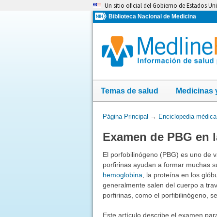
Omita
Un sitio oficial del Gobierno de Estados Un
y
Biblioteca Nacional de Medicina
vaya
al
Contenido
Temas de salud
Medicinas 
Usted
Página Principal
→
Enciclopedia médica
está
Examen de PBG en l
aquí:
El porfobilinógeno (PBG) es uno de v
porfirinas ayudan a formar muchas su
hemoglobina
, la proteína en los glób
generalmente salen del cuerpo a trav
porfirinas, como el porfibilinógeno, 
Este artículo describe el examen par