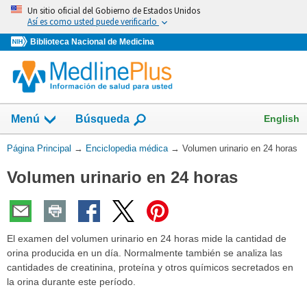
Omita
Un sitio oficial del Gobierno de Estados Unidos
y
Así es como usted puede verificarlo
vaya
Biblioteca Nacional de Medicina
al
Contenido
English
Menú
Búsqueda
Usted
Página Principal
→
Enciclopedia médica
→
Volumen urinario en 24 horas
está
Volumen urinario en 24 horas
aquí:
El examen del volumen urinario en 24 horas mide la cantidad de
orina producida en un día. Normalmente también se analiza las
cantidades de creatinina, proteína y otros químicos secretados en
la orina durante este período.