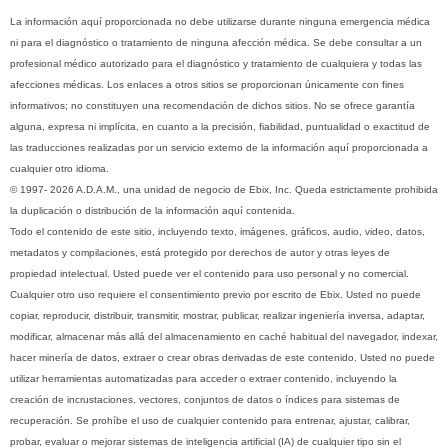
La información aquí proporcionada no debe utilizarse durante ninguna emergencia médica
ni para el diagnóstico o tratamiento de ninguna afección médica. Se debe consultar a un
profesional médico autorizado para el diagnóstico y tratamiento de cualquiera y todas las
afecciones médicas. Los enlaces a otros sitios se proporcionan únicamente con fines
informativos; no constituyen una recomendación de dichos sitios. No se ofrece garantía
alguna, expresa ni implícita, en cuanto a la precisión, fiabilidad, puntualidad o exactitud de
las traducciones realizadas por un servicio externo de la información aquí proporcionada a
cualquier otro idioma.
© 1997- 2026 A.D.A.M., una unidad de negocio de Ebix, Inc. Queda estrictamente prohibida
la duplicación o distribución de la información aquí contenida.
Todo el contenido de este sitio, incluyendo texto, imágenes, gráficos, audio, video, datos,
metadatos y compilaciones, está protegido por derechos de autor y otras leyes de
propiedad intelectual. Usted puede ver el contenido para uso personal y no comercial.
Cualquier otro uso requiere el consentimiento previo por escrito de Ebix. Usted no puede
copiar, reproducir, distribuir, transmitir, mostrar, publicar, realizar ingeniería inversa, adaptar,
modificar, almacenar más allá del almacenamiento en caché habitual del navegador, indexar,
hacer minería de datos, extraer o crear obras derivadas de este contenido. Usted no puede
utilizar herramientas automatizadas para acceder o extraer contenido, incluyendo la
creación de incrustaciones, vectores, conjuntos de datos o índices para sistemas de
recuperación. Se prohíbe el uso de cualquier contenido para entrenar, ajustar, calibrar,
probar, evaluar o mejorar sistemas de inteligencia artificial (IA) de cualquier tipo sin el