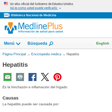
Omita
Un sitio oficial del Gobierno de Estados Unidos
y
Así es como usted puede verificarlo
vaya
Biblioteca Nacional de Medicina
al
Contenido
English
Menú
Búsqueda
Usted
Página Principal
→
Enciclopedia médica
→
Hepatitis
está
Hepatitis
aquí:
Es la hinchazón e inflamación del hígado.
Causas
La hepatitis puede ser causada por: