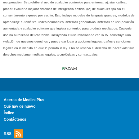
recuperación. Se prohíbe el uso de cualquier contenido para entrenar, ajustar, calibrar,
probar, evaluar o mejorar sistemas de inteligencia artificial (IA) de cualquier tipo sin el
consentimiento expreso por escrito. Esto incluye modelos de lenguaje grandes, modelos de
aprendizaje automático, redes neuronales, sistemas generativos, sistemas de recuperación
aumentada y cualquier software que ingiera contenido para producir resultados. Cualquier
uso no autorizado del contenido, incluyendo el uso relacionado con la IA, constituye una
violación de nuestros derechos y puede dar lugar a acciones legales, daños y sanciones
legales en la medida en que lo permita la ley. Ebix se reserva el derecho de hacer valer sus
derechos mediante medidas legales, tecnológicas y contractuales.
Acerca de MedlinePlus
Qué hay de nuevo
Índice
Contáctenos
RSS