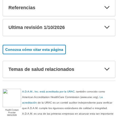
Exp
Referencias
sec
Exp
Ultima revisión 1/10/2026
sec
Conozca cómo citar esta página
Exp
Temas de salud relacionados
sec
A.D.A.M., Inc. está acreditada por la URAC
, también conocido como
American Accreditation HealthCare Commission (www.urac.org).
La
acreditación
de la URAC es un comité auditor independiente para verificar
que A.D.A.M. cumple los rigurosos estándares de calidad e integridad.
Health Content
Provider
A.D.A.M. es una de las primeras empresas en alcanzar esta tan importante
06/01/2028