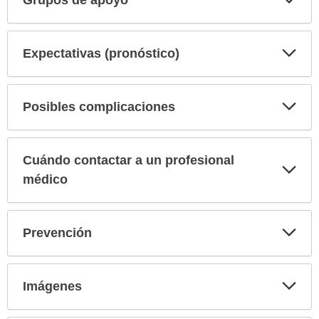
Grupos de apoyo
sec
Exp
Expectativas (pronóstico)
sec
Exp
Posibles complicaciones
sec
Cuándo contactar a un profesional
Exp
sec
médico
Exp
Prevención
sec
Exp
Imágenes
sec