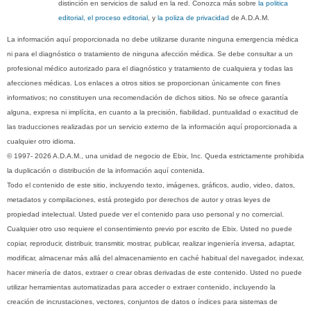
distinción en servicios de salud en la red. Conozca más sobre
la politica
editorial, el proceso editorial
, y
la poliza de privacidad
de A.D.A.M.
La información aquí proporcionada no debe utilizarse durante ninguna emergencia médica
ni para el diagnóstico o tratamiento de ninguna afección médica. Se debe consultar a un
profesional médico autorizado para el diagnóstico y tratamiento de cualquiera y todas las
afecciones médicas. Los enlaces a otros sitios se proporcionan únicamente con fines
informativos; no constituyen una recomendación de dichos sitios. No se ofrece garantía
alguna, expresa ni implícita, en cuanto a la precisión, fiabilidad, puntualidad o exactitud de
las traducciones realizadas por un servicio externo de la información aquí proporcionada a
cualquier otro idioma.
© 1997- 2026 A.D.A.M., una unidad de negocio de Ebix, Inc. Queda estrictamente prohibida
la duplicación o distribución de la información aquí contenida.
Todo el contenido de este sitio, incluyendo texto, imágenes, gráficos, audio, video, datos,
metadatos y compilaciones, está protegido por derechos de autor y otras leyes de
propiedad intelectual. Usted puede ver el contenido para uso personal y no comercial.
Cualquier otro uso requiere el consentimiento previo por escrito de Ebix. Usted no puede
copiar, reproducir, distribuir, transmitir, mostrar, publicar, realizar ingeniería inversa, adaptar,
modificar, almacenar más allá del almacenamiento en caché habitual del navegador, indexar,
hacer minería de datos, extraer o crear obras derivadas de este contenido. Usted no puede
utilizar herramientas automatizadas para acceder o extraer contenido, incluyendo la
creación de incrustaciones, vectores, conjuntos de datos o índices para sistemas de