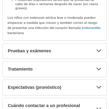
cabo de días o semanas después de nacer (en casos
graves)
Los niños con estenosis aórtica leve o moderada pueden
empeorar a medida que crecen y también corren el riesgo
de presentar una infección del corazón llamada
endocarditis
bacteriana.
Exp
Pruebas y exámenes
sec
Exp
Tratamiento
sec
Exp
Expectativas (pronóstico)
sec
Cuándo contactar a un profesional
Exp