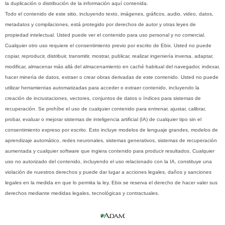
la duplicación o distribución de la información aquí contenida.
Todo el contenido de este sitio, incluyendo texto, imágenes, gráficos, audio, video, datos,
metadatos y compilaciones, está protegido por derechos de autor y otras leyes de
propiedad intelectual. Usted puede ver el contenido para uso personal y no comercial.
Cualquier otro uso requiere el consentimiento previo por escrito de Ebix. Usted no puede
copiar, reproducir, distribuir, transmitir, mostrar, publicar, realizar ingeniería inversa, adaptar,
modificar, almacenar más allá del almacenamiento en caché habitual del navegador, indexar,
hacer minería de datos, extraer o crear obras derivadas de este contenido. Usted no puede
utilizar herramientas automatizadas para acceder o extraer contenido, incluyendo la
creación de incrustaciones, vectores, conjuntos de datos o índices para sistemas de
recuperación. Se prohíbe el uso de cualquier contenido para entrenar, ajustar, calibrar,
probar, evaluar o mejorar sistemas de inteligencia artificial (IA) de cualquier tipo sin el
consentimiento expreso por escrito. Esto incluye modelos de lenguaje grandes, modelos de
aprendizaje automático, redes neuronales, sistemas generativos, sistemas de recuperación
aumentada y cualquier software que ingiera contenido para producir resultados. Cualquier
uso no autorizado del contenido, incluyendo el uso relacionado con la IA, constituye una
violación de nuestros derechos y puede dar lugar a acciones legales, daños y sanciones
legales en la medida en que lo permita la ley. Ebix se reserva el derecho de hacer valer sus
derechos mediante medidas legales, tecnológicas y contractuales.