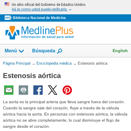
Omita
Un sitio oficial del Gobierno de Estados Unidos
y
Así es como usted puede verificarlo
vaya
Biblioteca Nacional de Medicina
al
Contenido
English
Menú
Búsqueda
Usted
Página Principal
→
Enciclopedia médica
→
Estenosis aórtica
está
Estenosis aórtica
aquí:
La aorta es la principal arteria que lleva sangre fuera del corazón.
Cuando la sangre sale del corazón, fluye a través de la válvula
aórtica hacia la aorta. En personas con estenosis aórtica, la válvula
aórtica no se abre completamente, lo cual disminuye el flujo de
sangre desde el corazón.