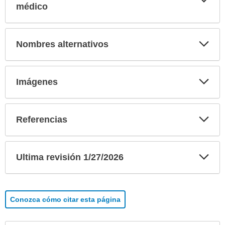
sec
médico
Exp
Nombres alternativos
sec
Exp
Imágenes
sec
Exp
Referencias
sec
Exp
Ultima revisión 1/27/2026
sec
Conozca cómo citar esta página