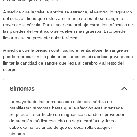
A medida que la válvula aórtica se estrecha, el ventrículo izquierdo
del corazón tiene que esforzarse más para bombear sangre a
través de la válvula. Para hacer este trabajo extra, los músculos de
las paredes del ventrículo se vuelven más gruesos. Esto puede
llevar a que se presente dolor torácico.
A medida que la presión continúa incrementándose, la sangre se
puede represar en los pulmones. La estenosis aórtica grave puede
limitar la cantidad de sangre que llega al cerebro y al resto del
cuerpo.
Col
Síntomas
sec
Síntomas
La mayoría de las personas con estenosis aórtica no
ha
manifiestan síntomas hasta que la afección está avanzada.
sido
Se puede haber hecho un diagnóstico cuando el proveedor
extendido.
de atención médica escuchó un soplo cardíaco y llevó a
cabo exámenes antes de que se desarrolle cualquier
síntoma.