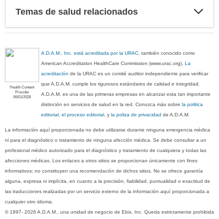
Exp
Temas de salud relacionados
sec
A.D.A.M., Inc. está acreditada por la URAC
, también conocido como
American Accreditation HealthCare Commission (www.urac.org).
La
acreditación
de la URAC es un comité auditor independiente para verificar
que A.D.A.M. cumple los rigurosos estándares de calidad e integridad.
Health Content
Provider
A.D.A.M. es una de las primeras empresas en alcanzar esta tan importante
06/01/2028
distinción en servicios de salud en la red. Conozca más sobre
la politica
editorial, el proceso editorial
, y
la poliza de privacidad
de A.D.A.M.
La información aquí proporcionada no debe utilizarse durante ninguna emergencia médica
ni para el diagnóstico o tratamiento de ninguna afección médica. Se debe consultar a un
profesional médico autorizado para el diagnóstico y tratamiento de cualquiera y todas las
afecciones médicas. Los enlaces a otros sitios se proporcionan únicamente con fines
informativos; no constituyen una recomendación de dichos sitios. No se ofrece garantía
alguna, expresa ni implícita, en cuanto a la precisión, fiabilidad, puntualidad o exactitud de
las traducciones realizadas por un servicio externo de la información aquí proporcionada a
cualquier otro idioma.
© 1997- 2026 A.D.A.M., una unidad de negocio de Ebix, Inc. Queda estrictamente prohibida