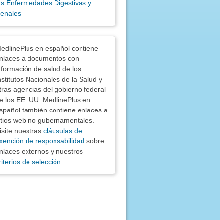
as Enfermedades Digestivas y
enales
nciones
edlinePlus en español contiene
nlaces a documentos con
nformación de salud de los
nstitutos Nacionales de la Salud y
tras agencias del gobierno federal
e los EE. UU. MedlinePlus en
spañol también contiene enlaces a
itios web no gubernamentales.
isite nuestras
cláusulas de
xención de responsabilidad
sobre
nlaces externos y nuestros
riterios de selección
.