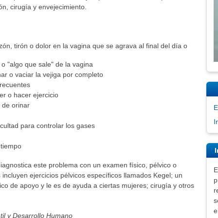
ón, cirugía y envejecimiento.
, tirón o dolor en la vagina que se agrava al final del día o
 o "algo que sale" de la vagina
ar o vaciar la vejiga por completo
 frecuentes
er o hacer ejercicio
 de orinar
E
I
icultad para controlar los gases
a tiempo
I
iagnostica este problema con un examen físico, pélvico o
E
incluyen ejercicios pélvicos específicos llamados Kegel; un
p
co de apoyo y le es de ayuda a ciertas mujeres; cirugía y otros
r
s
e
ntil y Desarrollo Humano