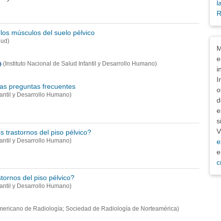
l
R
a los músculos del suelo pélvico
lud)
Exe
M
e
(Instituto Nacional de Salud Infantil y Desarrollo Humano)
i
I
ras preguntas frecuentes
o
nfantil y Desarrollo Humano)
d
e
s
V
 trastornos del piso pélvico?
nfantil y Desarrollo Humano)
e
e
c
tornos del piso pélvico?
nfantil y Desarrollo Humano)
mericano de Radiología; Sociedad de Radiología de Norteamérica)