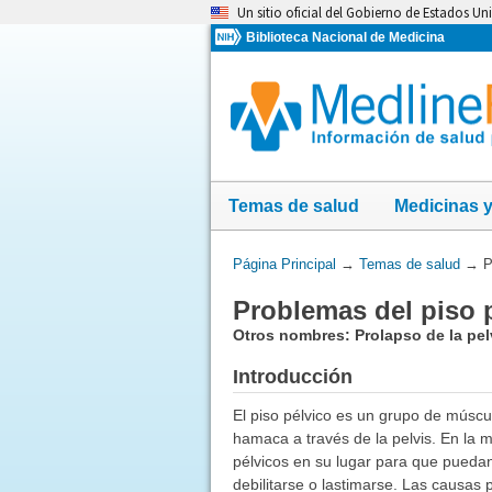
Omita
Un sitio oficial del Gobierno de Estados Un
y
Biblioteca Nacional de Medicina
vaya
al
Contenido
Temas de salud
Medicinas 
Usted
Página Principal
→
Temas de salud
→
P
está
Problemas del piso 
aquí:
Otros nombres: Prolapso de la pel
Introducción
El piso pélvico es un grupo de múscul
hamaca a través de la pelvis. En la mu
pélvicos en su lugar para que pueda
debilitarse o lastimarse. Las causas