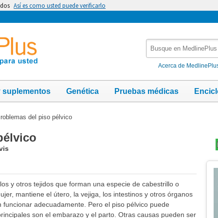
idos
Así es como usted puede verificarlo
Busque
en
MedlinePlus
Acerca de MedlinePlu
y suplementos
Genética
Pruebas médicas
Encic
roblemas del piso pélvico
pélvico
vis
Te
Im
os y otros tejidos que forman una especie de cabestrillo o
jer, mantiene el útero, la vejiga, los intestinos y otros órganos
n funcionar adecuadamente. Pero el piso pélvico puede
 principales son el embarazo y el parto. Otras causas pueden ser