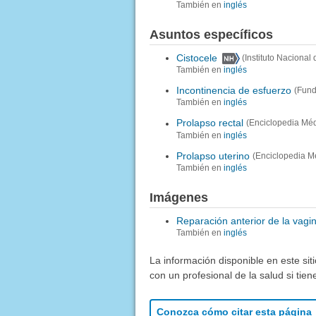
También en
inglés
Asuntos específicos
Cistocele
(Instituto Naciona
También en
inglés
Incontinencia de esfuerzo
(Fund
También en
inglés
Prolapso rectal
(Enciclopedia Méd
También en
inglés
Prolapso uterino
(Enciclopedia M
También en
inglés
Imágenes
Reparación anterior de la vagi
También en
inglés
La información disponible en este sit
con un profesional de la salud si tie
Conozca cómo citar esta página