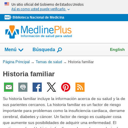
Omita
Un sitio oficial del Gobierno de Estados Unidos
y
Así es como usted puede verificarlo
vaya
Biblioteca Nacional de Medicina
al
Contenido
Mostrar
English
Menú
Búsqueda
el
campo
Usted
Página Principal
→
Temas de salud
→
Historia familiar
de
está
Historia familiar
aquí:
Su historia familiar incluye la información acerca de su salud y la de
sus parientes cercanos. La historia familiar es un factor de riesgo
importante para problemas como la insuficiencia cardiaca, derrame
cerebral, diabetes y cáncer. Un factor de riesgo es cualquier cosa
que aumente sus posibilidades de adquirir una enfermedad. El